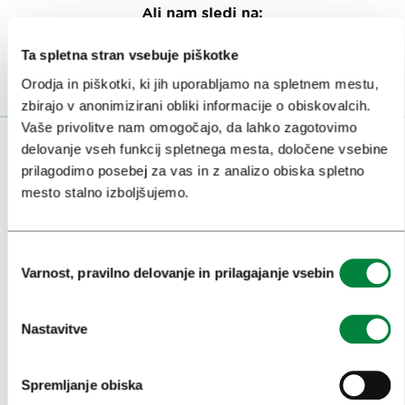
Ali nam sledi na:
Ta spletna stran vsebuje piškotke
Orodja in piškotki, ki jih uporabljamo na spletnem mestu,
zbirajo v anonimizirani obliki informacije o obiskovalcih.
Vaše privolitve nam omogočajo, da lahko zagotovimo
delovanje vseh funkcij spletnega mesta, določene vsebine
OBISKOVALCI
prilagodimo posebej za vas in z analizo obiska spletno
mesto stalno izboljšujemo.
OGLEDI IN IZLETI
ZNAMENITOSTI IN AKTIVNOSTI
Izbira
UMETNOST IN KULTURA
Varnost, pravilno delovanje in prilagajanje vsebin
soglasja
KULINARIKA
Nastavitve
AKTUALNO
PRIREDITVE
Spremljanje obiska