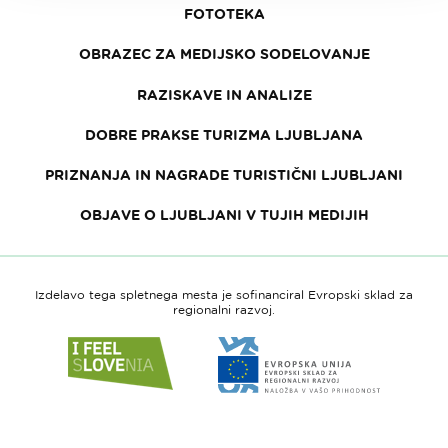
FOTOTEKA
OBRAZEC ZA MEDIJSKO SODELOVANJE
RAZISKAVE IN ANALIZE
DOBRE PRAKSE TURIZMA LJUBLJANA
PRIZNANJA IN NAGRADE TURISTIČNI LJUBLJANI
OBJAVE O LJUBLJANI V TUJIH MEDIJIH
Izdelavo tega spletnega mesta je sofinanciral Evropski sklad za
regionalni razvoj.
Link
Link
do
do
spletne
spletne
strani
strani
I
Evropska