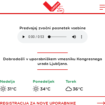
Obrazci
Domov
n
Predvajaj zvočni posnetek vsebine
Dobrodošli v uporabniškem vmesniku Kongresnega
urada Ljubljana.
Nedelja
Ponedeljek
Torek
31°C
34°C
36°C
REGISTRACIJA ZA NOVE UPORABNIKE