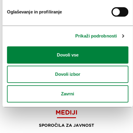
INFORMACIJE
Oglaševanje in profiliranje
KONGRESNI URAD LJUBLJANA
ZAKAJ LJUBLJANA
Prikaži podrobnosti
NAČRTOVANJE DOGODKOV
Dovoli vse
NAŠE STORITVE
KOLEDAR KONGRESOV
Dovoli izbor
NOVICE
Zavrni
OBRAZCI
MEDIJI
SPOROČILA ZA JAVNOST