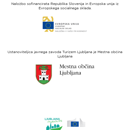
feel
unija
Naložbo sofinancirata Republika Slovenija in Evropska unija iz
Slovenia
-
Evropskega socialnega sklada.
Evropski
Link
sklad
do
za
spletne
regionalni
strani
razvoj
Evropski
socialni
Ustanoviteljica javnega zavoda Turizem Ljubljana je Mestna občina
sklad
Ljubljana
Link
do
spletne
strani
Ljubljana.si