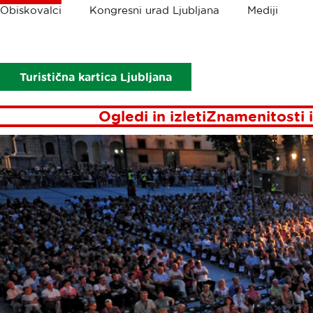
Drobtinice
Obiskovalci
Kongresni urad Ljubljana
Mediji
Obiskovalci
Prireditve
Turistična kartica Ljubljana
Ogledi in izleti
Znamenitosti i