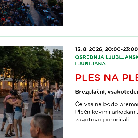
13. 8. 2026, 20:00-23:00
OSREDNJA LJUBLJANSKA
LJUBLJANA
PLES NA PL
Brezplačni, vsakotede
Če vas ne bodo premami
Plečnikovimi arkadami,
zagotovo prepričali.