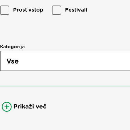
Filtriranje
Prost vstop
Festivali
po
dogodkih
Kategorija
Prikaži več