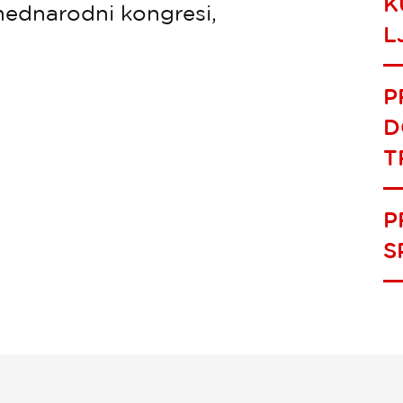
K
mednarodni kongresi,
L
P
D
T
P
S