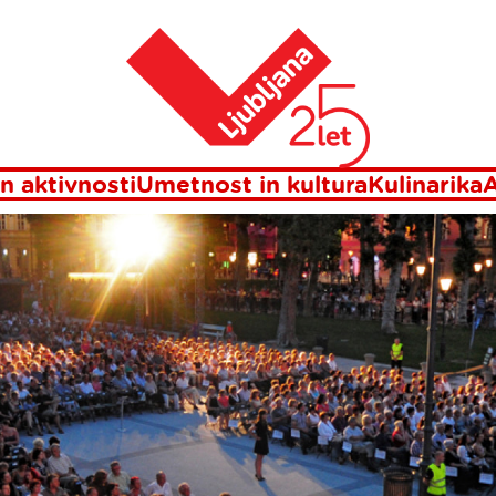
Domov
Prireditve
n aktivnosti
Umetnost in kultura
Kulinarika
A