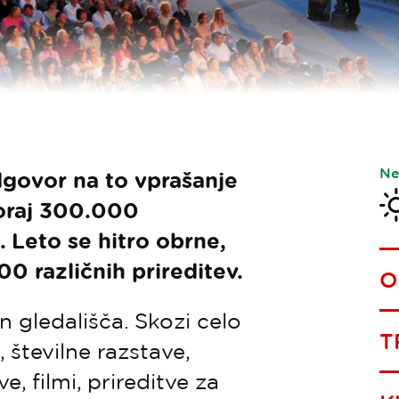
Ne
dgovor na to vprašanje
koraj 300.000
. Leto se hitro obrne,
00 različnih prireditev.
O
n gledališča. Skozi celo
T
, številne razstave,
, filmi, prireditve za