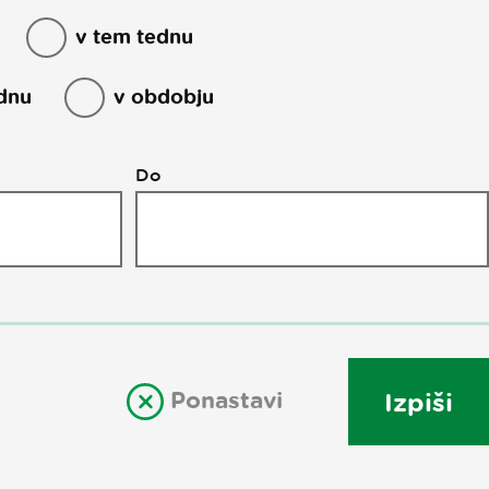
v tem tednu
dnu
v obdobju
Do
Ponastavi
Izpiši