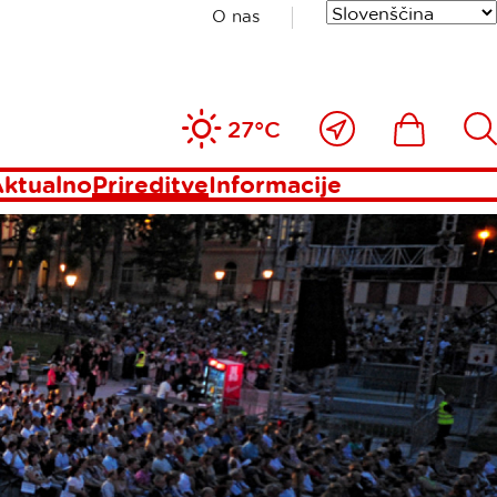
O nas
Blizu
Ikona
Išči
27°C
mene
ktualno
Prireditve
Informacije