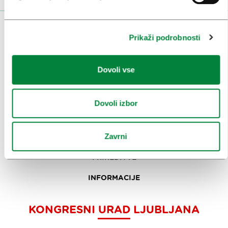
OBISKOVALCI
Prikaži podrobnosti
OGLEDI IN IZLETI
Dovoli vse
ZNAMENITOSTI IN AKTIVNOSTI
UMETNOST IN KULTURA
Dovoli izbor
KULINARIKA
Zavrni
AKTUALNO
PRIREDITVE
INFORMACIJE
KONGRESNI URAD LJUBLJANA