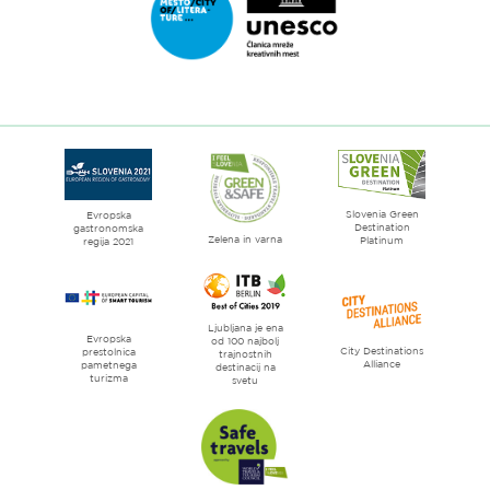
strani
Ljubljana.si
-
Zelena
Link
prestolnica
do
Evrope
spletne
strani
Ljubljana
mesto
Slovenia Green
literature
Evropska
Destination
gastronomska
Zelena in varna
Platinum
regija 2021
Ljubljana je ena
Evropska
od 100 najbolj
City Destinations
prestolnica
trajnostnih
Alliance
pametnega
destinacij na
turizma
svetu