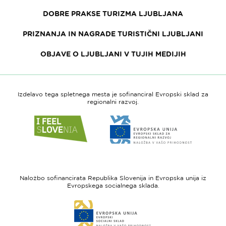
DOBRE PRAKSE TURIZMA LJUBLJANA
PRIZNANJA IN NAGRADE TURISTIČNI LJUBLJANI
OBJAVE O LJUBLJANI V TUJIH MEDIJIH
Izdelavo tega spletnega mesta je sofinanciral Evropski sklad za
regionalni razvoj.
Link
Link
do
do
spletne
spletne
strani
strani
I
Evropska
feel
unija
Naložbo sofinancirata Republika Slovenija in Evropska unija iz
Slovenia
-
Evropskega socialnega sklada.
Evropski
Link
sklad
do
za
spletne