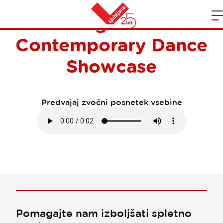
Moving Balkans
Domov
Contemporary Dance
n
Showcase
Predvajaj zvočni posnetek vsebine
Pomagajte nam izboljšati spletno