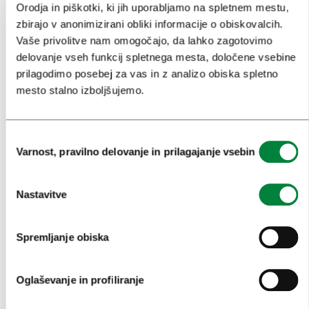
NAČRTOVANJE DOGODKOV
Orodja in piškotki, ki jih uporabljamo na spletnem mestu,
zbirajo v anonimizirani obliki informacije o obiskovalcih.
NAŠE STORITVE
Vaše privolitve nam omogočajo, da lahko zagotovimo
delovanje vseh funkcij spletnega mesta, določene vsebine
KOLEDAR KONGRESOV
prilagodimo posebej za vas in z analizo obiska spletno
NOVICE
mesto stalno izboljšujemo.
OBRAZCI
Izbira
Varnost, pravilno delovanje in prilagajanje vsebin
soglasja
MEDIJI
SPOROČILA ZA JAVNOST
Nastavitve
FOTOTEKA
Spremljanje obiska
OBRAZEC ZA MEDIJSKO SODELOVANJE
RAZISKAVE IN ANALIZE
Oglaševanje in profiliranje
DOBRE PRAKSE TURIZMA LJUBLJANA