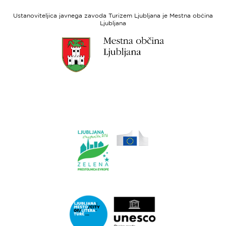
Evropski
socialni
Ustanoviteljica javnega zavoda Turizem Ljubljana je Mestna občina
sklad
Ljubljana
Link
do
spletne
strani
Ljubljana.si
Link
do
spletne
strani
Ljubljana.si