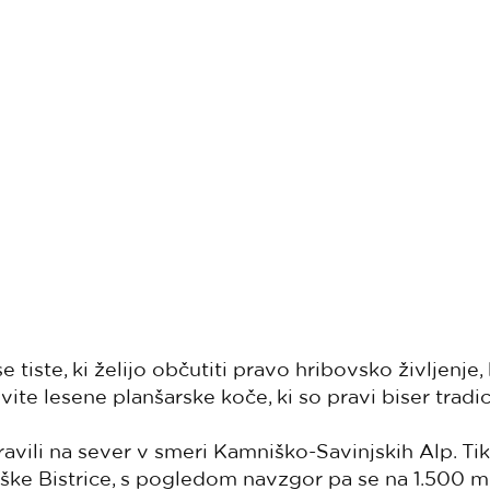
e tiste, ki želijo občutiti pravo hribovsko življenje,
vite lesene planšarske koče, ki so pravi biser tradi
ravili na sever v smeri Kamniško-Savinjskih Alp. T
ške Bistrice, s pogledom navzgor pa se na 1.500 m