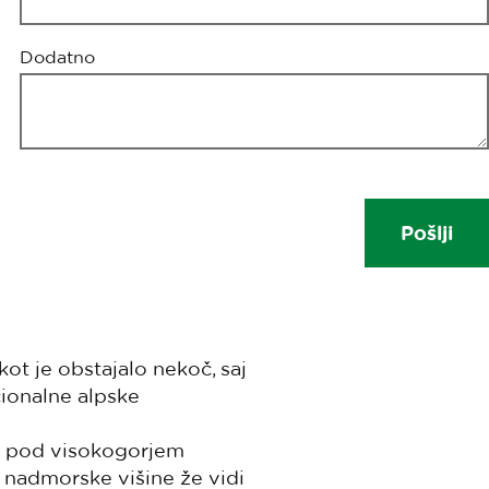
Dodatno
 kot je obstajalo nekoč, saj
cionalne alpske
ik pod visokogorjem
 nadmorske višine že vidi