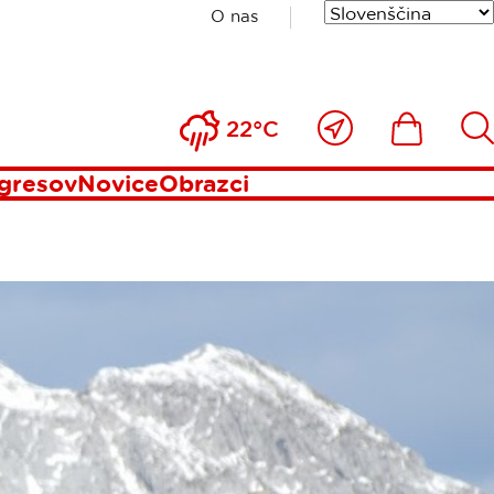
O nas
LJE NA
Blizu
Ikona
Išči
22°C
mene
gresov
Novice
Obrazci