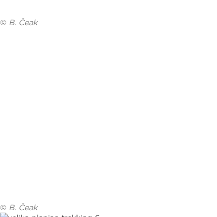
©
B. Čeak
©
B. Čeak