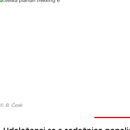
©
B. Čeak