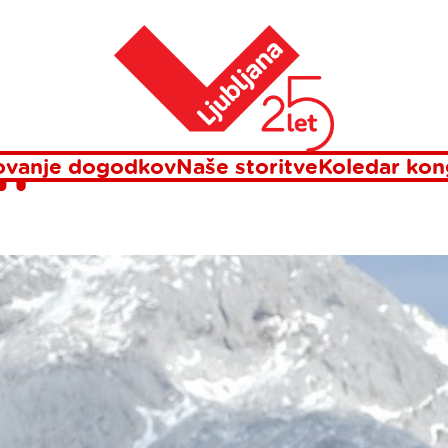
ki programi
Odkrijte pastirsko naselje na Veliki Planini
Domov
STIRSKO NASE
I
ovanje dogodkov
Naše storitve
Koledar kon