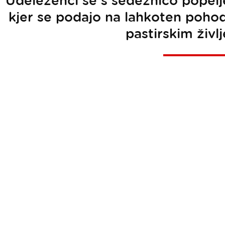
Udeleženci se s sedežnico popelje
kjer se podajo na lahkoten pohod
pastirskim živl