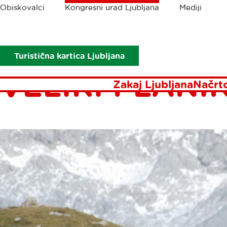
Drobtinice
Obiskovalci
Kongresni urad Ljubljana
Mediji
Kongresni urad Ljubljana
Načrtovanje dogodkov
Motivacijs
ODKRIJTE PA
Turistična kartica Ljubljana
VELIKI PLANIN
Zakaj Ljubljana
Načrt