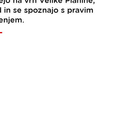
jo na vrh Velike Planine,
 in se spoznajo s pravim
jenjem.