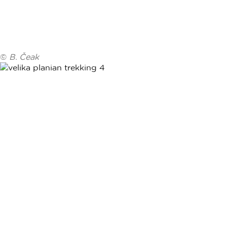
©
B. Čeak