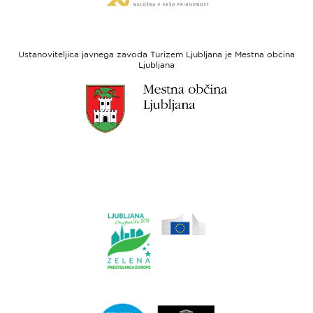
spletne
regionalni
strani
razvoj
Evropski
socialni
Ustanoviteljica javnega zavoda Turizem Ljubljana je Mestna občina
sklad
Ljubljana
Link
do
spletne
strani
Ljubljana.si
Link
do
spletne