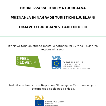
DOBRE PRAKSE TURIZMA LJUBLJANA
PRIZNANJA IN NAGRADE TURISTIČNI LJUBLJANI
OBJAVE O LJUBLJANI V TUJIH MEDIJIH
Izdelavo tega spletnega mesta je sofinanciral Evropski sklad za
regionalni razvoj.
Link
Link
do
do
spletne
spletne
strani
strani
I
Evropska
feel
unija
Naložbo sofinancirata Republika Slovenija in Evropska unija iz
Slovenia
-
Evropskega socialnega sklada.
Evropski
Link
sklad
do
za