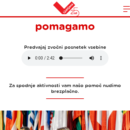
Kako vam lahko
Domov
pomagamo
n
Predvajaj zvočni posnetek vsebine
Za spodnje aktivnosti vam našo pomoč nudimo
brezplačno.