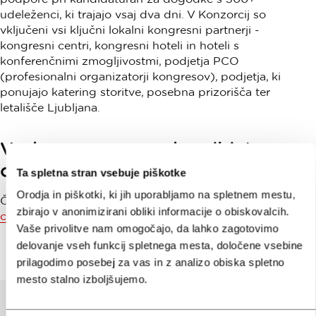
udeleženci, ki trajajo vsaj dva dni. V Konzorcij so
vključeni vsi ključni lokalni kongresni partnerji -
kongresni centri, kongresni hoteli in hoteli s
konferenčnimi zmogljivostmi, podjetja PCO
(profesionalni organizatorji kongresov), podjetja, ki
ponujajo katering storitve, posebna prizorišča ter
letališče Ljubljana.
Vsako posamezno kandidaturo
obravnavamo individualno.
Ta spletna stran vsebuje piškotke
Orodja in piškotki, ki jih uporabljamo na spletnem mestu,
Če vas o tem zanima več, nam pišite na
zbirajo v anonimizirani obliki informacije o obiskovalcih.
convention@visitljubljana.si
.
Vaše privolitve nam omogočajo, da lahko zagotovimo
delovanje vseh funkcij spletnega mesta, določene vsebine
prilagodimo posebej za vas in z analizo obiska spletno
mesto stalno izboljšujemo.