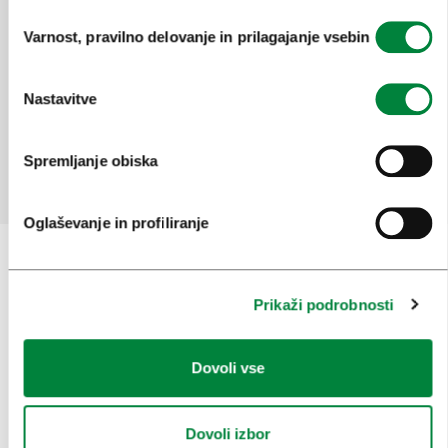
Izbira
Pomagajte nam izboljšati spletno
Varnost, pravilno delovanje in prilagajanje vsebin
soglasja
mesto
Ste našli informacije, ki ste jih iskali?
Nastavitve
Spremljanje obiska
Da
Ne
Oglaševanje in profiliranje
Prijavi se na
e-novice
Prikaži podrobnosti
Ali nam sledi na:
Dovoli vse
Dovoli izbor