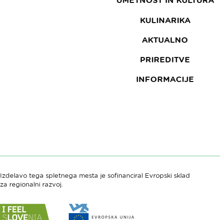
UMETNOST IN KULTURA
KULINARIKA
AKTUALNO
PRIREDITVE
INFORMACIJE
Izdelavo tega spletnega mesta je sofinanciral Evropski sklad
za regionalni razvoj.
Link
Link
do
do