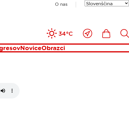
O nas
H SUMMIT
Blizu
Ikona
Išči
34°C
A
mene
gresov
Novice
Obrazci