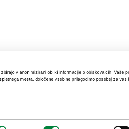
 zbirajo v anonimizirani obliki informacije o obiskovalcih. Vaše p
spletnega mesta, določene vsebine prilagodimo posebej za vas i
Ljubljana je ena od 100
Evropska prestolnica
Slovenia Green
najbolj trajnostnih
pametnega turizma
Destination Platinum
destinacij na svetu