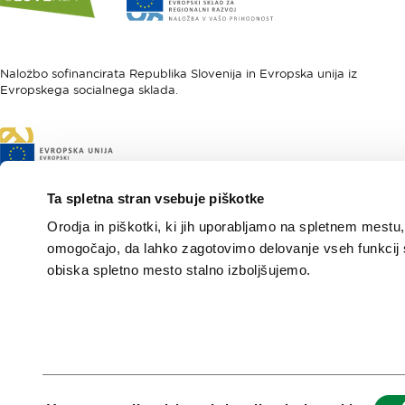
spletne
spletne
strani
strani
I
Evropska
feel
unija
Naložbo sofinancirata Republika Slovenija in Evropska unija iz
Evropskega socialnega sklada.
Slovenia
-
Evropski
sklad
Link
za
do
regionalni
spletne
razvoj
strani
Ta spletna stran vsebuje piškotke
Evropski
Orodja in piškotki, ki jih uporabljamo na spletnem mestu,
socialni
sklad
omogočajo, da lahko zagotovimo delovanje vseh funkcij 
obiska spletno mesto stalno izboljšujemo.
Evropska gastronomska
regija 2021
Zelena in varna
Izbira