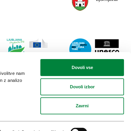
Link
Lin
Dovoli vse
do
do
rivolitve nam
spletne
spl
n z analizo
strani
stra
Dovoli izbor
Ljubljana.si
Lju
-
mes
Zelena
lite
Zavrni
prestolnica
City Destinations
Evrope
Alliance
Safe Travels by WTTC