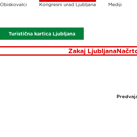
Drobtinice
Obiskovalci
Kongresni urad Ljubljana
Mediji
Kongresni urad Ljubljana
Novice
Announcing: The Hearth S
ANNOUNC
Turistična kartica Ljubljana
Zakaj Ljubljana
Načrt
Predvaj