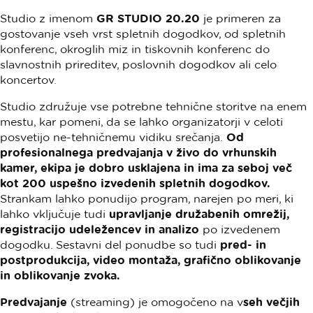
Studio z imenom
GR STUDIO 20.20
je primeren za
gostovanje vseh vrst spletnih dogodkov, od spletnih
konferenc, okroglih miz in tiskovnih konferenc do
slavnostnih prireditev, poslovnih dogodkov ali celo
koncertov.
Studio združuje vse potrebne tehnične storitve na enem
mestu, kar pomeni, da se lahko organizatorji v celoti
posvetijo ne-tehničnemu vidiku srečanja.
Od
profesionalnega predvajanja v živo do vrhunskih
kamer, ekipa je dobro usklajena in ima za seboj več
kot 200 uspešno izvedenih spletnih dogodkov.
Strankam lahko ponudijo program, narejen po meri, ki
lahko vključuje tudi
upravljanje družabenih omrežij,
registracijo udeležencev in analizo
po izvedenem
dogodku. Sestavni del ponudbe so tudi
pred- in
postprodukcija, video montaža, grafično oblikovanje
in oblikovanje zvoka.
Predvajanje
(streaming) je omogočeno na v
seh večjih