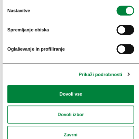
OGLEDI IN IZLETI
Nastavitve
ZNAMENITOSTI IN AKTIVNOSTI
UMETNOST IN KULTURA
Spremljanje obiska
KULINARIKA
Oglaševanje in profiliranje
AKTUALNO
PRIREDITVE
Prikaži podrobnosti
INFORMACIJE
KONGRESNI URAD LJUBLJANA
Dovoli vse
ZAKAJ LJUBLJANA
Dovoli izbor
NAČRTOVANJE DOGODKOV
NAŠE STORITVE
Zavrni