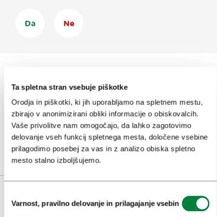
Da
Ne
Ta spletna stran vsebuje piškotke
Prijavi se na
e-novice
Orodja in piškotki, ki jih uporabljamo na spletnem mestu,
zbirajo v anonimizirani obliki informacije o obiskovalcih.
Ali nam sledi na:
Vaše privolitve nam omogočajo, da lahko zagotovimo
delovanje vseh funkcij spletnega mesta, določene vsebine
prilagodimo posebej za vas in z analizo obiska spletno
mesto stalno izboljšujemo.
Izbira
OBISKOVALCI
Varnost, pravilno delovanje in prilagajanje vsebin
soglasja