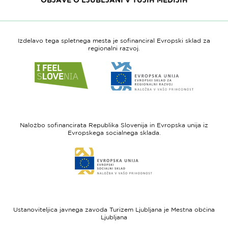
Izdelavo tega spletnega mesta je sofinanciral Evropski sklad za
regionalni razvoj.
Link
Link
do
do
spletne
spletne
strani
strani
I
Evropska
feel
unija
Naložbo sofinancirata Republika Slovenija in Evropska unija iz
Slovenia
-
Evropskega socialnega sklada.
Evropski
Link
sklad
do
za
spletne
regionalni
strani
razvoj
Evropski
socialni
Ustanoviteljica javnega zavoda Turizem Ljubljana je Mestna občina
sklad
Ljubljana