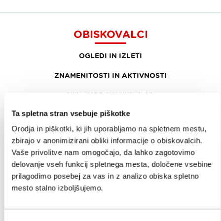
OBISKOVALCI
OGLEDI IN IZLETI
ZNAMENITOSTI IN AKTIVNOSTI
UMETNOST IN KULTURA
Ta spletna stran vsebuje piškotke
KULINARIKA
Orodja in piškotki, ki jih uporabljamo na spletnem mestu,
AKTUALNO
zbirajo v anonimizirani obliki informacije o obiskovalcih.
Vaše privolitve nam omogočajo, da lahko zagotovimo
PRIREDITVE
delovanje vseh funkcij spletnega mesta, določene vsebine
INFORMACIJE
prilagodimo posebej za vas in z analizo obiska spletno
mesto stalno izboljšujemo.
KONGRESNI URAD LJUBLJANA