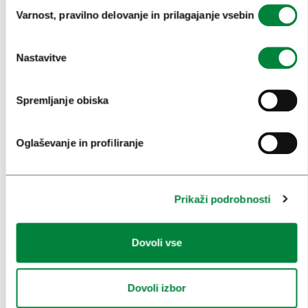
Izbira
ZAKAJ LJUBLJANA
Varnost, pravilno delovanje in prilagajanje vsebin
soglasja
NAČRTOVANJE DOGODKOV
Nastavitve
NAŠE STORITVE
KOLEDAR KONGRESOV
Spremljanje obiska
NOVICE
Oglaševanje in profiliranje
OBRAZCI
MEDIJI
Prikaži podrobnosti
SPOROČILA ZA JAVNOST
Dovoli vse
FOTOTEKA
OBRAZEC ZA MEDIJSKO SODELOVANJE
Dovoli izbor
RAZISKAVE IN ANALIZE