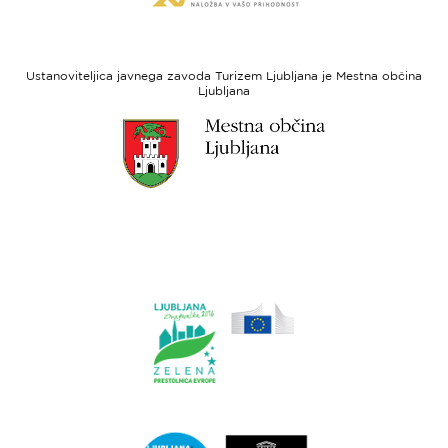
spletne
regionalni
strani
razvoj
Evropski
socialni
Ustanoviteljica javnega zavoda Turizem Ljubljana je Mestna občina
sklad
Ljubljana
Link
do
spletne
strani
Ljubljana.si
Link
do
spletne