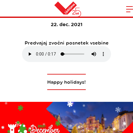
HAPPY 2022
Domov
22. dec. 2021
n
Predvajaj zvočni posnetek vsebine
Happy holidays!