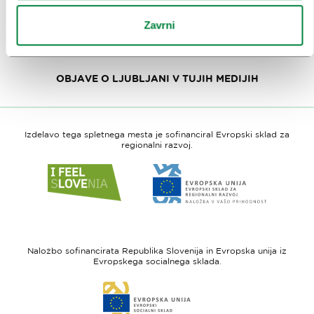
DOBRE PRAKSE TURIZMA LJUBLJANA
Zavrni
PRIZNANJA IN NAGRADE TURISTIČNI LJUBLJANI
OBJAVE O LJUBLJANI V TUJIH MEDIJIH
Izdelavo tega spletnega mesta je sofinanciral Evropski sklad za
regionalni razvoj.
Link
Link
do
do
spletne
spletne
strani
strani
I
Evropska
feel
unija
Naložbo sofinancirata Republika Slovenija in Evropska unija iz
Slovenia
-
Evropskega socialnega sklada.
Evropski
Link
sklad
do
za