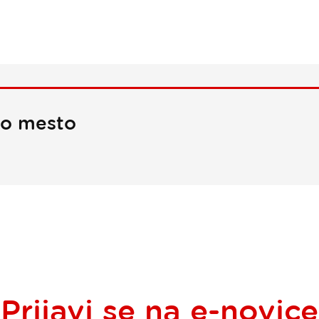
no mesto
Prijavi se na
e-novice