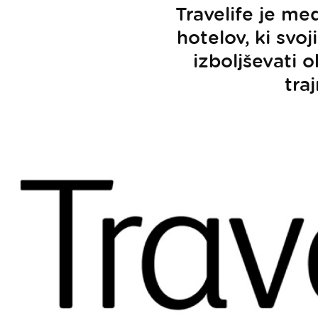
Travelife je me
hotelov, ki sv
izboljševati 
tra