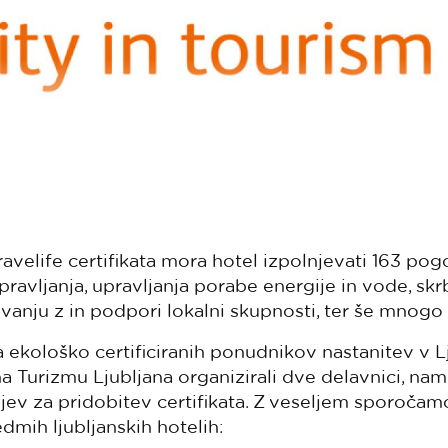
avelife certifikata mora hotel izpolnjevati 163 pogo
ravljanja, upravljanja porabe energije in vode, skrb
vanju z in podpori lokalni skupnosti, ter še mnogo
 ekološko certificiranih ponudnikov nastanitev v Lju
 Turizmu Ljubljana organizirali dve delavnici, na
ev za pridobitev certifikata. Z veseljem sporočamo,
edmih ljubljanskih hotelih: