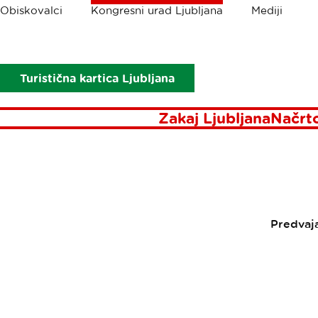
Drobtinice
Obiskovalci
Kongresni urad Ljubljana
Mediji
Kongresni urad Ljubljana
Novice
Osem ljubljanskih hotelov
OSEM L
Turistična kartica Ljubljana
POTI 
Zakaj Ljubljana
Načrt
Predvaj