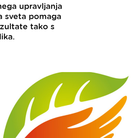
nega upravljanja
ga sveta pomaga
zultate tako s
ika.