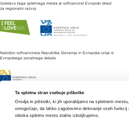
Izdelavo tega spletnega mesta je sofinanciral Evropski sklad
za regionalni razvoj.
Link
Link
do
do
spletne
spletne
strani
strani
I
Evropska
feel
unija
Naložbo sofinancirata Republika Slovenija in Evropska unija iz
Evropskega socialnega sklada.
Slovenia
-
Evropski
sklad
Link
za
do
regionalni
spletne
razvoj
strani
Ta spletna stran vsebuje piškotke
Evropski
Orodja in piškotki, ki jih uporabljamo na spletnem mestu,
socialni
sklad
omogočajo, da lahko zagotovimo delovanje vseh funkcij 
obiska spletno mesto stalno izboljšujemo.