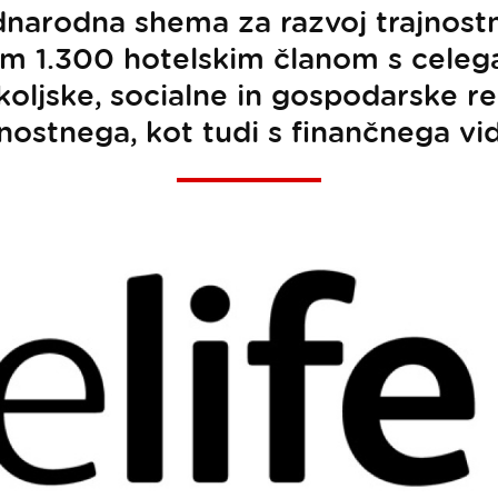
dnarodna shema za razvoj trajnost
ojim 1.300 hotelskim članom s cele
okoljske, socialne in gospodarske re
jnostnega, kot tudi s finančnega vid