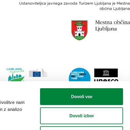
Ustanoviteljica javnega zavoda Turizem Ljubljana je Mestna
občina Ljubljana
Link
Lin
Dovoli vse
do
do
rivolitve nam
spletne
spl
n z analizo
strani
stra
Dovoli izbor
Ljubljana.si
Lju
-
mes