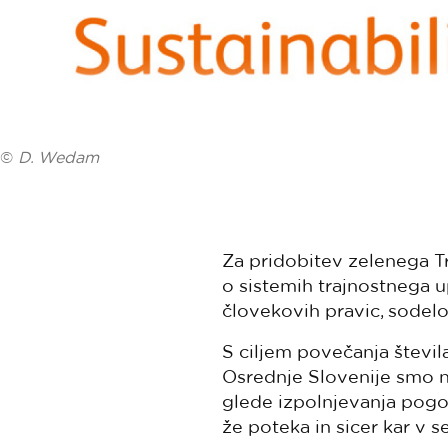
©
D. Wedam
Za pridobitev zelenega Tr
o sistemih trajnostnega up
človekovih pravic, sodelo
S ciljem povečanja števila
Osrednje Slovenije smo na
glede izpolnjevanja pogoj
že poteka in sicer kar v s