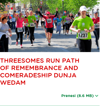
THREESOMES RUN PATH
OF REMEMBRANCE AND
COMERADESHIP DUNJA
WEDAM
Prenesi
(8.6 MB)