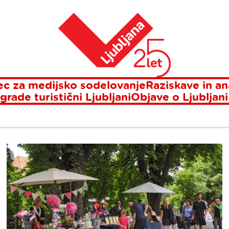
Domov
Prireditve
c za medijsko sodelovanje
Raziskave in an
grade turistični Ljubljani
Objave o Ljubljani