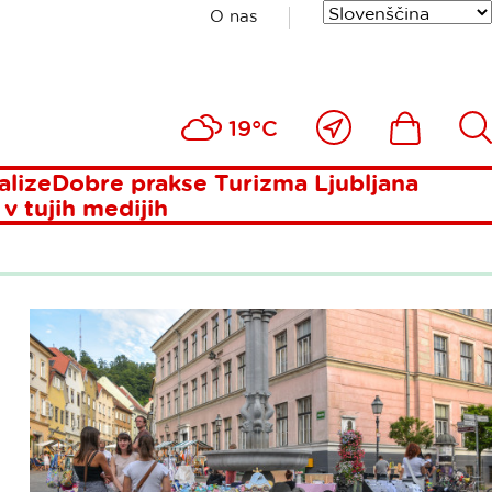
O nas
Blizu
Ikona
Išči
19°C
mene
alize
Dobre prakse Turizma Ljubljana
 v tujih medijih