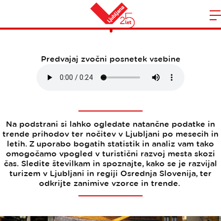
Prihodi in prenočitve
Domov
n
Predvajaj zvočni posnetek vsebine
Na podstrani si lahko ogledate natančne podatke in
trende prihodov ter nočitev v Ljubljani po mesecih in
letih. Z uporabo bogatih statistik in analiz vam tako
omogočamo vpogled v turistični razvoj mesta skozi
čas. Sledite številkam in spoznajte, kako se je razvijal
turizem v Ljubljani in regiji Osrednja Slovenija, ter
odkrijte zanimive vzorce in trende.