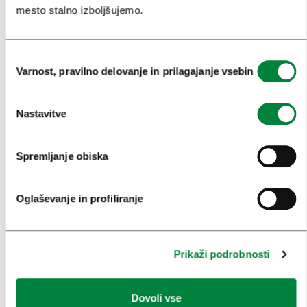
mesto stalno izboljšujemo.
PRIREDITVE
INFORMACIJE
Izbira
Varnost, pravilno delovanje in prilagajanje vsebin
soglasja
KONGRESNI URAD LJUBLJANA
Nastavitve
ZAKAJ LJUBLJANA
NAČRTOVANJE DOGODKOV
Spremljanje obiska
NAŠE STORITVE
Oglaševanje in profiliranje
KOLEDAR KONGRESOV
NOVICE
Prikaži podrobnosti
OBRAZCI
MEDIJI
Dovoli vse