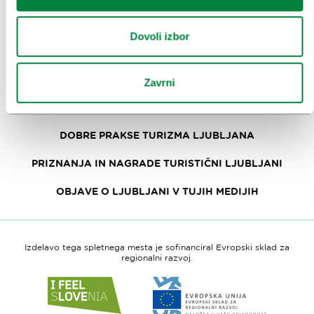
SPOROČILA ZA JAVNOST
Dovoli izbor
FOTOTEKA
OBRAZEC ZA MEDIJSKO SODELOVANJE
Zavrni
RAZISKAVE IN ANALIZE
DOBRE PRAKSE TURIZMA LJUBLJANA
PRIZNANJA IN NAGRADE TURISTIČNI LJUBLJANI
OBJAVE O LJUBLJANI V TUJIH MEDIJIH
Izdelavo tega spletnega mesta je sofinanciral Evropski sklad za
regionalni razvoj.
Link
Link
do
do
spletne
spletne