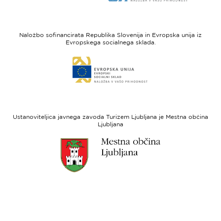
strani
strani
I
Evropska
feel
unija
Naložbo sofinancirata Republika Slovenija in Evropska unija iz
Slovenia
-
Evropskega socialnega sklada.
Evropski
Link
sklad
do
za
spletne
regionalni
strani
razvoj
Evropski
socialni
Ustanoviteljica javnega zavoda Turizem Ljubljana je Mestna občina
sklad
Ljubljana
Link
do
spletne
strani
Ljubljana.si