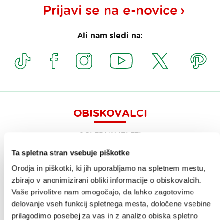
Prijavi se na
e-novice
Ali nam sledi na:
OBISKOVALCI
OGLEDI IN IZLETI
Ta spletna stran vsebuje piškotke
ZNAMENITOSTI IN AKTIVNOSTI
Orodja in piškotki, ki jih uporabljamo na spletnem mestu,
UMETNOST IN KULTURA
zbirajo v anonimizirani obliki informacije o obiskovalcih.
Vaše privolitve nam omogočajo, da lahko zagotovimo
KULINARIKA
delovanje vseh funkcij spletnega mesta, določene vsebine
AKTUALNO
prilagodimo posebej za vas in z analizo obiska spletno