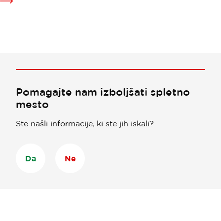
Preberite
v
več
Ljubljani
o
prihodih
in
prenočitvah
v
regiji
Osrednja
Pomagajte nam izboljšati spletno
Slovenija
mesto
Ste našli informacije, ki ste jih iskali?
Da
Ne