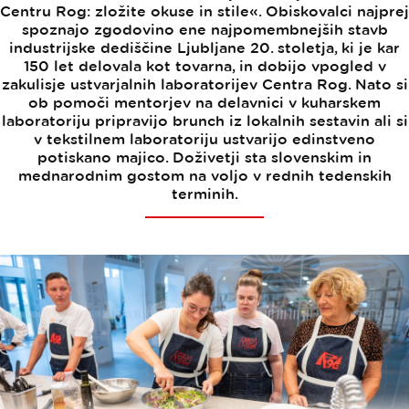
Centru Rog: zložite okuse in stile«. Obiskovalci najprej
spoznajo zgodovino ene najpomembnejših stavb
industrijske dediščine Ljubljane 20. stoletja, ki je kar
150 let delovala kot tovarna, in dobijo vpogled v
zakulisje ustvarjalnih laboratorijev Centra Rog. Nato si
ob pomoči mentorjev na delavnici v kuharskem
laboratoriju pripravijo brunch iz lokalnih sestavin ali si
v tekstilnem laboratoriju ustvarijo edinstveno
potiskano majico. Doživetji sta slovenskim in
mednarodnim gostom na voljo v rednih tedenskih
terminih.