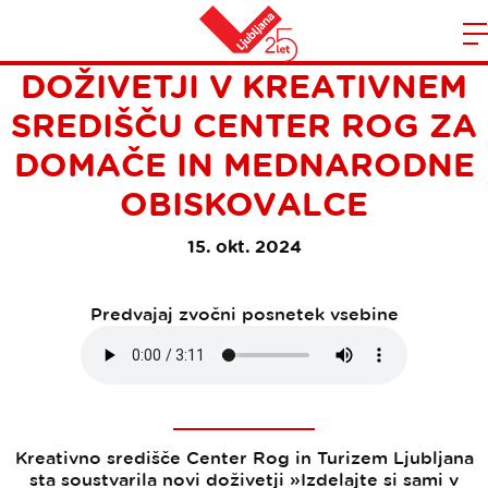
IZDELAJTE SI SAMI: NOVI
Domov
DOŽIVETJI V KREATIVNEM
n
SREDIŠČU CENTER ROG ZA
DOMAČE IN MEDNARODNE
OBISKOVALCE
15. okt. 2024
Predvajaj zvočni posnetek vsebine
Kreativno središče Center Rog in Turizem Ljubljana
sta soustvarila novi doživetji »Izdelajte si sami v