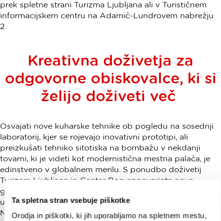
prek spletne strani Turizma Ljubljana ali v Turističnem
informacijskem centru na Adamič-Lundrovem nabrežju
2.
Kreativna doživetja za
odgovorne obiskovalce, ki si
želijo doživeti več
Osvajati nove kuharske tehnike ob pogledu na sosednji
laboratorij, kjer se rojevajo inovativni prototipi, ali
preizkušati tehniko sitotiska na bombažu v nekdanji
tovarni, ki je videti kot modernistična mestna palača, je
edinstveno v globalnem merilu. S ponudbo doživetij
Turizem Ljubljana in Center Rog nagovarjata nove
generacije obiskovalcev, ki si želijo doživeti več, spoznati
Ta spletna stran vsebuje piškotke
ustvarjalno sceno in soustvarjati z lokalnimi mojstri.
Naraščajoč segment obiskovalcev, željnih izkušenj
Orodja in piškotki, ki jih uporabljamo na spletnem mestu,