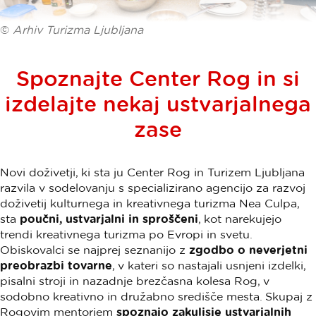
©
Arhiv Turizma Ljubljana
Spoznajte Center Rog in si
izdelajte nekaj ustvarjalnega
zase
Novi doživetji, ki sta ju Center Rog in Turizem Ljubljana
razvila v sodelovanju s specializirano agencijo za razvoj
doživetij kulturnega in kreativnega turizma Nea Culpa,
sta
poučni, ustvarjalni in sproščeni
, kot narekujejo
trendi kreativnega turizma po Evropi in svetu.
Obiskovalci se najprej seznanijo z
zgodbo o neverjetni
preobrazbi tovarne
, v kateri so nastajali usnjeni izdelki,
pisalni stroji in nazadnje brezčasna kolesa Rog, v
sodobno kreativno in družabno središče mesta. Skupaj z
Rogovim mentorjem
spoznajo zakulisje ustvarjalnih