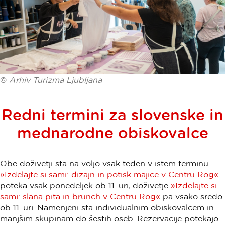
©
Arhiv Turizma Ljubljana
Redni termini za slovenske in
mednarodne obiskovalce
Obe doživetji sta na voljo vsak teden v istem terminu.
»Izdelajte si sami: dizajn in potisk majice v Centru Rog«
poteka vsak ponedeljek ob 11. uri, doživetje
»Izdelajte si
sami: slana pita in brunch v Centru Rog«
pa vsako sredo
ob 11. uri. Namenjeni sta individualnim obiskovalcem in
manjšim skupinam do šestih oseb. Rezervacije potekajo