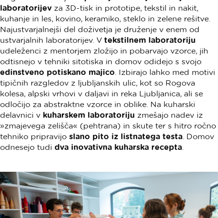
laboratorijev
za 3D-tisk in prototipe, tekstil in nakit,
kuhanje in les, kovino, keramiko, steklo in zelene rešitve.
Najustvarjalnejši del doživetja je druženje v enem od
ustvarjalnih laboratorijev. V
tekstilnem laboratoriju
udeleženci z mentorjem zložijo in pobarvajo vzorce, jih
odtisnejo v tehniki sitotiska in domov odidejo s svojo
edinstveno potiskano majico
. Izbirajo lahko med motivi
tipičnih razgledov z ljubljanskih ulic, kot so Rogova
kolesa, alpski vrhovi v daljavi in reka Ljubljanica, ali se
odločijo za abstraktne vzorce in oblike. Na kuharski
delavnici v
kuharskem laboratoriju
zmešajo nadev iz
»zmajevega zelišča« (pehtrana) in skute ter s hitro ročno
tehniko pripravijo
slano pito iz listnatega testa
. Domov
odnesejo tudi
dva inovativna kuharska recepta
.