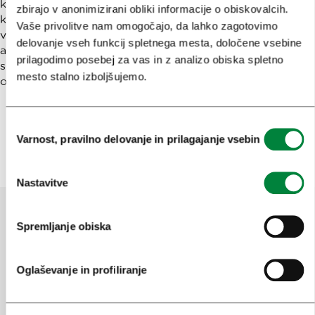
kulturnega in kreativnega turizma, so milenijci in t. i.
zbirajo v anonimizirani obliki informacije o obiskovalcih.
kulturni surferji, ki iščejo destinacije v skladu s svojimi
Vaše privolitve nam omogočajo, da lahko zagotovimo
vrednotami in prostore z bogato dediščino, arhitekturo in
delovanje vseh funkcij spletnega mesta, določene vsebine
avtentično ponudbo, kjer lahko z nakupom prispevajo k
prilagodimo posebej za vas in z analizo obiska spletno
sodobnim trajnostnim in krožnim praksam ali pomagajo
mesto stalno izboljšujemo.
ohranjati dediščino.
Se vidimo v Centru Rog, kjer bomo skupaj mešali
zgodovino, stile in okuse!
Izbira
Varnost, pravilno delovanje in prilagajanje vsebin
soglasja
Nastavitve
Spremljanje obiska
Pomagajte nam izboljšati spletno
mesto
Oglaševanje in profiliranje
Ste našli informacije, ki ste jih iskali?