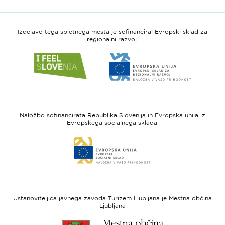
Izdelavo tega spletnega mesta je sofinanciral Evropski sklad za
regionalni razvoj.
Link
Link
do
do
spletne
spletne
strani
strani
I
Evropska
feel
unija
Naložbo sofinancirata Republika Slovenija in Evropska unija iz
Slovenia
-
Evropskega socialnega sklada.
Evropski
Link
sklad
do
za
spletne
regionalni
strani
razvoj
Evropski
socialni
Ustanoviteljica javnega zavoda Turizem Ljubljana je Mestna občina
sklad
Ljubljana