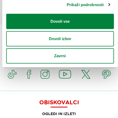
Prikaži podrobnosti
Da
Ne
Dovoli vse
Dovoli izbor
Prijavi se na
e-novice
Zavrni
Ali nam sledi na:
OBISKOVALCI
OGLEDI IN IZLETI