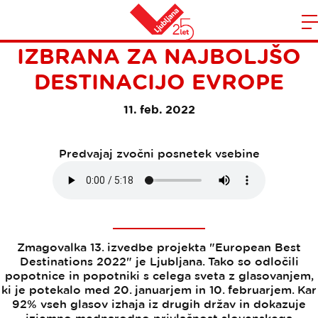
LJUBLJANA, ZELENI ČUDEŽ,
Domov
IZBRANA ZA NAJBOLJŠO
n
DESTINACIJO EVROPE
11. feb. 2022
Predvajaj zvočni posnetek vsebine
Zmagovalka 13. izvedbe projekta "European Best
Destinations 2022" je Ljubljana. Tako so odločili
popotnice in popotniki s celega sveta z glasovanjem,
ki je potekalo med 20. januarjem in 10. februarjem. Kar
92% vseh glasov izhaja iz drugih držav in dokazuje