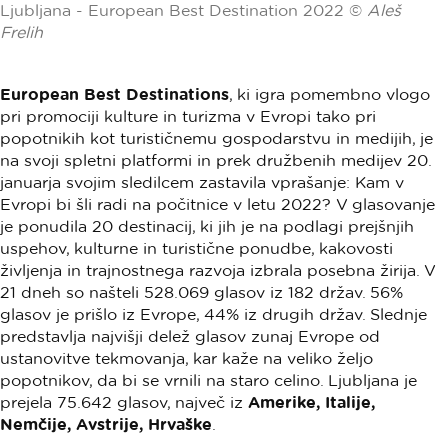
Ljubljana - European Best Destination 2022 ©
Aleš
Frelih
European Best Destinations
, ki igra pomembno vlogo
pri promociji kulture in turizma v Evropi tako pri
popotnikih kot turističnemu gospodarstvu in medijih, je
na svoji spletni platformi in prek družbenih medijev 20.
januarja svojim sledilcem zastavila vprašanje: Kam v
Evropi bi šli radi na počitnice v letu 2022? V glasovanje
je ponudila 20 destinacij, ki jih je na podlagi prejšnjih
uspehov, kulturne in turistične ponudbe, kakovosti
življenja in trajnostnega razvoja izbrala posebna žirija. V
21 dneh so našteli 528.069 glasov iz 182 držav. 56%
glasov je prišlo iz Evrope, 44% iz drugih držav. Slednje
predstavlja najvišji delež glasov zunaj Evrope od
ustanovitve tekmovanja, kar kaže na veliko željo
popotnikov, da bi se vrnili na staro celino. Ljubljana je
prejela 75.642 glasov, največ iz
Amerike, Italije,
Nemčije, Avstrije, Hrvaške
.