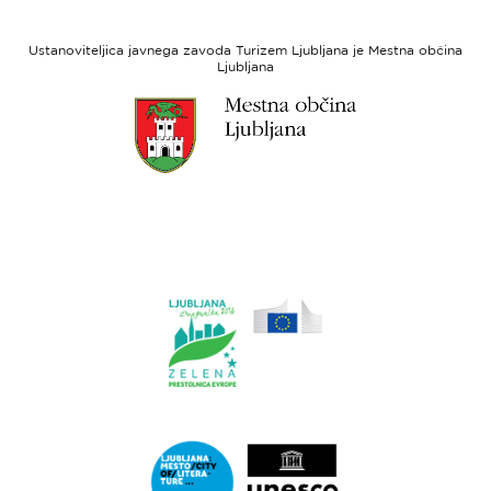
Evropski
socialni
Ustanoviteljica javnega zavoda Turizem Ljubljana je Mestna občina
sklad
Ljubljana
Link
do
spletne
strani
Ljubljana.si
Link
do
spletne
strani
Ljubljana.si