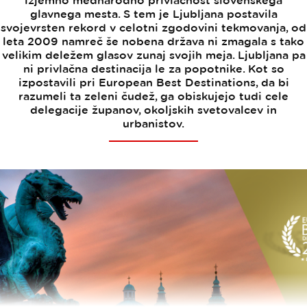
izjemno mednarodno privlačnost slovenskega
glavnega mesta. S tem je Ljubljana postavila
svojevrsten rekord v celotni zgodovini tekmovanja, od
leta 2009 namreč še nobena država ni zmagala s tako
velikim deležem glasov zunaj svojih meja. Ljubljana pa
ni privlačna destinacija le za popotnike. Kot so
izpostavili pri European Best Destinations, da bi
razumeli ta zeleni čudež, ga obiskujejo tudi cele
delegacije županov, okoljskih svetovalcev in
urbanistov.