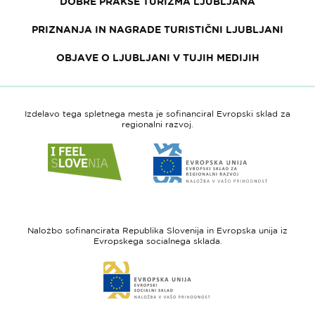
DOBRE PRAKSE TURIZMA LJUBLJANA
PRIZNANJA IN NAGRADE TURISTIČNI LJUBLJANI
OBJAVE O LJUBLJANI V TUJIH MEDIJIH
Izdelavo tega spletnega mesta je sofinanciral Evropski sklad za
regionalni razvoj.
Link
Link
do
do
spletne
spletne
strani
strani
I
Evropska
feel
unija
Naložbo sofinancirata Republika Slovenija in Evropska unija iz
Slovenia
-
Evropskega socialnega sklada.
Evropski
Link
sklad
do
za
spletne
regionalni
strani
razvoj