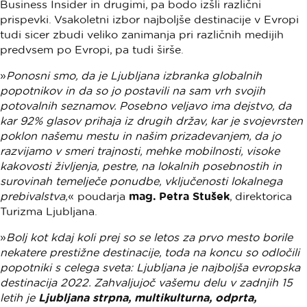
Business Insider in drugimi, pa bodo izšli različni
prispevki. Vsakoletni izbor najboljše destinacije v Evropi
tudi sicer zbudi veliko zanimanja pri različnih medijih
predvsem po Evropi, pa tudi širše.
»
Ponosni smo, da je Ljubljana izbranka globalnih
popotnikov in da so jo postavili na sam vrh svojih
potovalnih seznamov. Posebno veljavo ima dejstvo, da
kar 92% glasov prihaja iz drugih držav, kar je svojevrsten
poklon našemu mestu in našim prizadevanjem, da jo
razvijamo v smeri trajnosti, mehke mobilnosti, visoke
kakovosti življenja, pestre, na lokalnih posebnostih in
surovinah temelječe ponudbe, vključenosti lokalnega
prebivalstva,
« poudarja
mag. Petra Stušek
, direktorica
Turizma Ljubljana.
»
Bolj kot kdaj koli prej so se letos za prvo mesto borile
nekatere prestižne destinacije, toda na koncu so odločili
popotniki s celega sveta: Ljubljana je najboljša evropska
destinacija 2022. Zahvaljujoč vašemu delu v zadnjih 15
letih je
Ljubljana strpna, multikulturna, odprta,