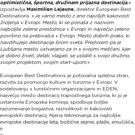
optimistična, športna, družinam prijazna destinacija
,
«
izpostavlja
Maximilien Lejeune
, direktor European Best
Destinations. »
Je varno mesto z eno najvišjih kakovosti
življenja v Evropi. Mesto, ki se ponaša z nazivom
najboljše zelene prestolnice v Evropi in največjo zeleno
površino na prebivalca v Evropi. Mesto dobrih praks, ki
navdihujejo destinacije širom sveta. Predvsem pa je
Ljubljana mesto, ustvarjeno za in s svojimi meščani, kjer
je dobro živeti, delati, vlagati, se ustaliti s svojo družino,
svojim projektom, svojim start-upom.
«
European Best Destinations je potovalna spletna stran,
razvita za promocijo kulture in turizma v Evropi. V
sodelovanju s turističnimi organizacijami in EDEN,
največjo mrežo destinacij trajnostnega turizma, ki jo je
ustanovila Evropska komisija, spodbuja boljše
razumevanje bogastva, raznolikosti in kakovosti
evropskih destinacij. Njena tekmovanja za najboljše
evropske destinacije leta, božične sejme, plaže, smučišča,
najbolj romantične destinacije so postala