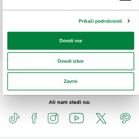
mesto
Ste našli informacije, ki ste jih iskali?
Prikaži podrobnosti
Da
Ne
Dovoli vse
Dovoli izbor
Zavrni
Prijavi se na
e-novice
Ali nam sledi na: