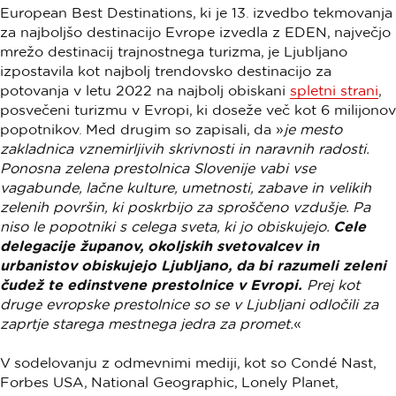
European Best Destinations, ki je 13. izvedbo tekmovanja
za najboljšo destinacijo Evrope izvedla z EDEN, največjo
mrežo destinacij trajnostnega turizma, je Ljubljano
izpostavila kot najbolj trendovsko destinacijo za
potovanja v letu 2022 na najbolj obiskani
spletni strani
,
posvečeni turizmu v Evropi, ki doseže več kot 6 milijonov
popotnikov. Med drugim so zapisali, da »
je mesto
zakladnica vznemirljivih skrivnosti in naravnih radosti.
Ponosna zelena prestolnica Slovenije vabi vse
vagabunde, lačne kulture, umetnosti, zabave in velikih
zelenih površin, ki poskrbijo za sproščeno vzdušje. Pa
niso le popotniki s celega sveta, ki jo obiskujejo.
Cele
delegacije županov, okoljskih svetovalcev in
urbanistov obiskujejo Ljubljano, da bi razumeli zeleni
čudež te edinstvene prestolnice v Evropi.
Prej kot
druge evropske prestolnice so se v Ljubljani odločili za
zaprtje starega mestnega jedra za promet.
«
V sodelovanju z odmevnimi mediji, kot so Condé Nast,
Forbes USA, National Geographic, Lonely Planet,