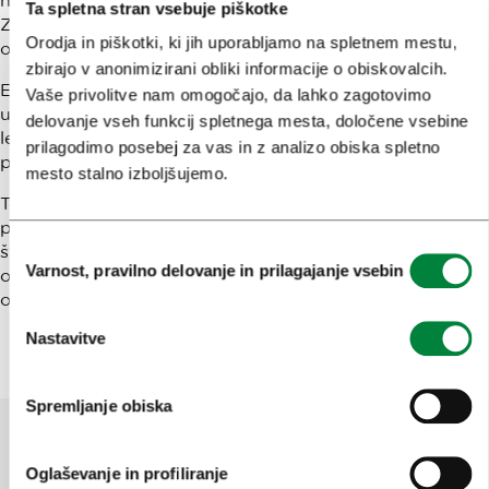
najpomembnejša turistična tekmovanja v Evropi.
Ta spletna stran vsebuje piškotke
Združujejo na milijone popotnikov, ki podpirajo in
Orodja in piškotki, ki jih uporabljamo na spletnem mestu,
odkrivajo najlepše destinacije v Evropi.
zbirajo v anonimizirani obliki informacije o obiskovalcih.
European Best Destinations je Ljubljano v letu 2020
Vaše privolitve nam omogočajo, da lahko zagotovimo
uvrstila med najbolj varne božične destinacije v Evropi,
delovanje vseh funkcij spletnega mesta, določene vsebine
leta 2021 pa jo je razglasila za najboljšo zeleno
prilagodimo posebej za vas in z analizo obiska spletno
prestolnico Evrope.
mesto stalno izboljšujemo.
Tekmovanje »European Best Destinations« igra
pomembno vlogo pri promociji Evrope kot destinacije
Izbira
številka ena na svetu. Postalo je stičišče turističnih
Varnost, pravilno delovanje in prilagajanje vsebin
organizacij in svetovnih popotnikov ter glavna vrata v
soglasja
odkrivanje Evrope.
Nastavitve
Spremljanje obiska
Oglaševanje in profiliranje
Pomagajte nam izboljšati spletno