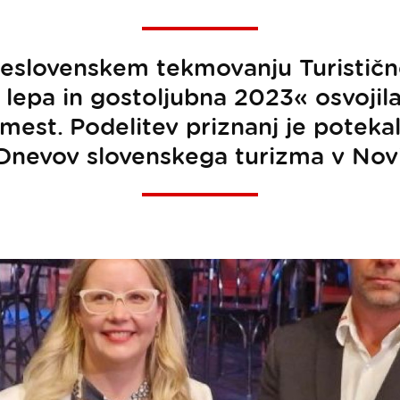
vseslovenskem tekmovanju Turističn
 lepa in gostoljubna 2023« osvojila
h mest. Podelitev priznanj je poteka
Dnevov slovenskega turizma v Novi