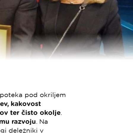
poteka pod okriljem
jev, kakovost
ov ter čisto okolje
.
emu razvoju
. Na
gi deležniki v