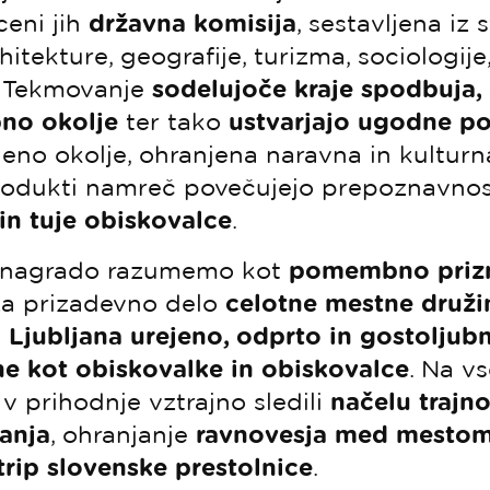
ceni jih
državna komisija
, sestavljena iz
hitekture, geografije, turizma, sociologije,
h. Tekmovanje
sodelujoče kraje spodbuja, 
bno okolje
ter tako
ustvarjajo ugodne po
ejeno okolje, ohranjena naravna in kulturn
produkti namreč povečujejo prepoznavnost
in tuje obiskovalce
.
a nagrado razumemo kot
pomembno priz
a prizadevno delo
celotne mestne druži
o
Ljubljana urejeno, odprto in gostoljub
e kot obiskovalke in obiskovalce
. Na v
v prihodnje vztrajno sledili
načelu trajno
anja
, ohranjanje
ravnovesja med mestom
trip slovenske prestolnice
.