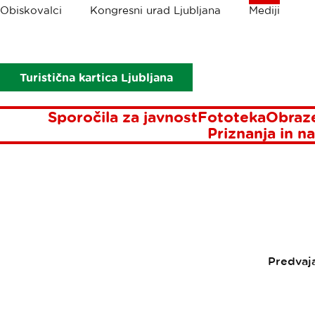
Drobtinice
Obiskovalci
Kongresni urad Ljubljana
Mediji
Mediji
Sporočila za javnost
Ljubljana je eno najlepših in naj
LJUBLJ
Turistična kartica Ljubljana
NAJBOL
Sporočila za javnost
Fototeka
Obraze
Priznanja in na
Predvaj