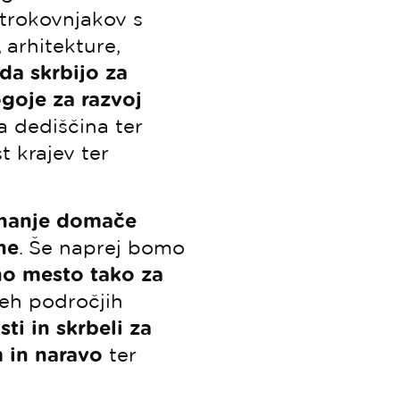
 strokovnjakov s
 arhitekture,
da skrbijo za
goje za razvoj
a dediščina ter
 krajev ter
nanje domače
ne
. Še naprej bomo
no mesto tako za
seh področjih
sti in skrbeli za
 in naravo
ter