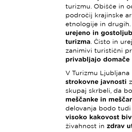
turizmu. Obišče in o
področij krajinske ar
etnologije in drugi
urejeno in gostolju
turizma
. Čisto in ur
zanimivi turistični 
privabljajo domače 
V Turizmu Ljubljan
strokovne javnosti
z
skupaj skrbeli, da b
meščanke in meščan
delovanja bodo tudi 
visoko kakovost biv
živahnost in
zdrav u