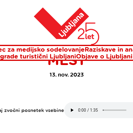
bolj gostoljubnih večjih mest
Domov
ANA JE ENO NAJLE
J GOSTOLJUBNIH
c za medijsko sodelovanje
Raziskave in an
MEST
grade turistični Ljubljani
Objave o Ljubljani
13. nov. 2023
aj zvočni posnetek vsebine