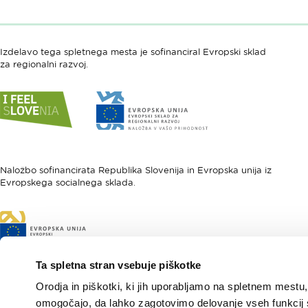
Izdelavo tega spletnega mesta je sofinanciral Evropski sklad
za regionalni razvoj.
Link
Link
do
do
spletne
spletne
strani
strani
I
Evropska
feel
unija
Naložbo sofinancirata Republika Slovenija in Evropska unija iz
Evropskega socialnega sklada.
Slovenia
-
Evropski
sklad
Link
za
do
regionalni
spletne
razvoj
strani
Ta spletna stran vsebuje piškotke
Evropski
Orodja in piškotki, ki jih uporabljamo na spletnem mestu,
socialni
sklad
omogočajo, da lahko zagotovimo delovanje vseh funkcij 