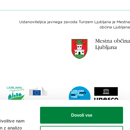
Ustanoviteljica javnega zavoda Turizem Ljubljana je Mestna
občina Ljubljana
Link
Lin
Dovoli vse
do
do
rivolitve nam
spletne
spl
n z analizo