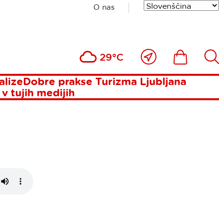
O nas
PŠIH IN
Blizu
Ikona
Išči
29°C
 VEČJIH
mene
alize
Dobre prakse Turizma Ljubljana
 v tujih medijih