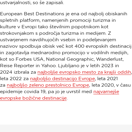
ustvarjalnosti, so še zapisali.
European Best Destinations je ena od najbolj obiskanih
spletnih platform, namenjenih promociji turizma in
kulture v Evropi tako številnim popotnikom kot
strokovnjakom s področja turizma in medijem. Z
ustvarjenem navdihujočih vsebin in podeljevanjem
nazivov spodbuja obisk več kot 400 evropskih destinacij
in zagotavlja mednarodno promocijo v vodilnih medijih,
kot so Forbes USA, National Geographic, Wanderlust,
Reise Reporter in Yahoo. Ljubljano je v letih 2023 in
2024 izbrala za
najboljše evropsko mesto za krajši oddih
,
leta 2022 za
najboljšo destinacijo Evrope
, leta 2021
za
najboljšo zeleno prestolnico Evrope
, leta 2020, v času
epidemije covida 19, pa jo je uvrstil med
najvarnejše
evropske božične destinacije
.