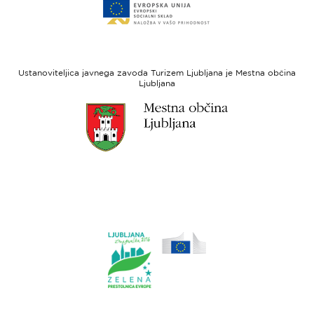
do
za
spletne
regionalni
strani
razvoj
Evropski
socialni
Ustanoviteljica javnega zavoda Turizem Ljubljana je Mestna občina
sklad
Ljubljana
Link
do
spletne
strani
Ljubljana.si
Link
do