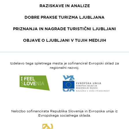
RAZISKAVE IN ANALIZE
DOBRE PRAKSE TURIZMA LJUBLJANA
PRIZNANJA IN NAGRADE TURISTIČNI LJUBLJANI
OBJAVE O LJUBLJANI V TUJIH MEDIJIH
Izdelavo tega spletnega mesta je sofinanciral Evropski sklad za
regionalni razvoj.
Link
Link
do
do
spletne
spletne
strani
strani
I
Evropska
feel
unija
Naložbo sofinancirata Republika Slovenija in Evropska unija iz
Slovenia
-
Evropskega socialnega sklada.
Evropski
Link
sklad