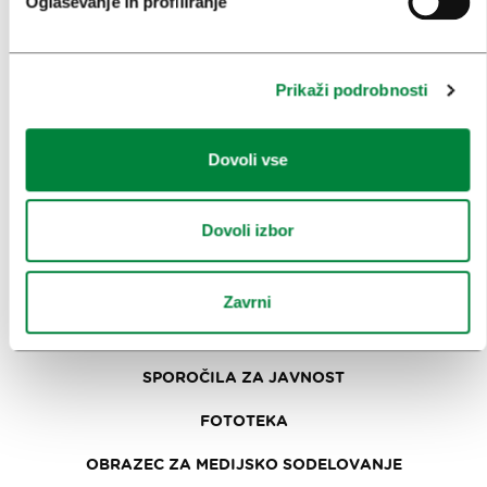
Oglaševanje in profiliranje
ZAKAJ LJUBLJANA
NAČRTOVANJE DOGODKOV
Prikaži podrobnosti
NAŠE STORITVE
Dovoli vse
KOLEDAR KONGRESOV
NOVICE
Dovoli izbor
OBRAZCI
Zavrni
MEDIJI
SPOROČILA ZA JAVNOST
FOTOTEKA
OBRAZEC ZA MEDIJSKO SODELOVANJE