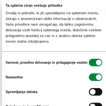
Ta spletna stran vsebuje piškotke
Orodja in piškotki, ki jih uporabljamo na spletnem mestu,
zbirajo v anonimizirani obliki informacije o obiskovalcih.
OBISKOVALCI
Vaše privolitve nam omogočajo, da lahko zagotovimo
delovanje vseh funkcij spletnega mesta, določene vsebine
OGLEDI IN IZLETI
prilagodimo posebej za vas in z analizo obiska spletno
mesto stalno izboljšujemo.
ZNAMENITOSTI IN AKTIVNOSTI
UMETNOST IN KULTURA
Izbira
KULINARIKA
Varnost, pravilno delovanje in prilagajanje vsebin
soglasja
AKTUALNO
Nastavitve
PRIREDITVE
INFORMACIJE
Spremljanje obiska
KONGRESNI URAD LJUBLJANA