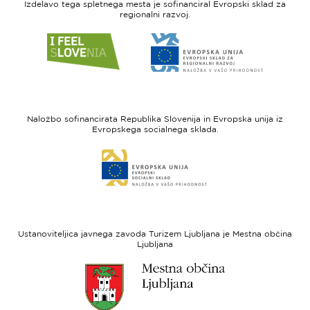
Izdelavo tega spletnega mesta je sofinanciral Evropski sklad za
regionalni razvoj.
Link
Link
do
do
spletne
spletne
strani
strani
I
Evropska
feel
unija
Naložbo sofinancirata Republika Slovenija in Evropska unija iz
Slovenia
-
Evropskega socialnega sklada.
Evropski
Link
sklad
do
za
spletne
regionalni
strani
razvoj
Evropski
socialni
Ustanoviteljica javnega zavoda Turizem Ljubljana je Mestna občina
sklad
Ljubljana