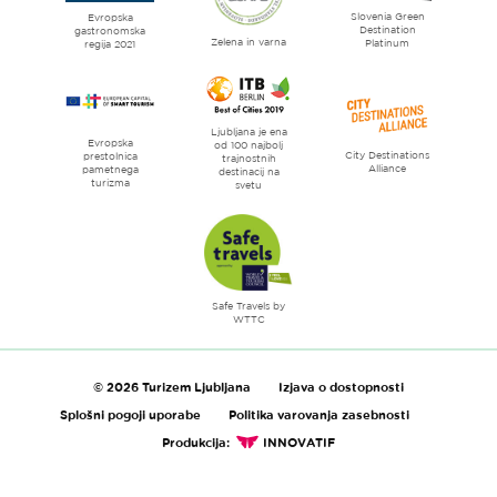
Slovenia Green
literature
Evropska
Destination
gastronomska
Zelena in varna
Platinum
regija 2021
Ljubljana je ena
Evropska
od 100 najbolj
City Destinations
prestolnica
trajnostnih
Alliance
pametnega
destinacij na
turizma
svetu
Safe Travels by
WTTC
© 2026 Turizem Ljubljana
Izjava o dostopnosti
Splošni pogoji uporabe
Politika varovanja zasebnosti
Produkcija:
INNOVATIF