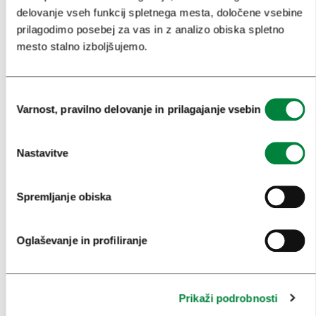
UMETNOST IN KULTURA
delovanje vseh funkcij spletnega mesta, določene vsebine
prilagodimo posebej za vas in z analizo obiska spletno
KULINARIKA
mesto stalno izboljšujemo.
AKTUALNO
PRIREDITVE
Izbira
Varnost, pravilno delovanje in prilagajanje vsebin
soglasja
INFORMACIJE
Nastavitve
KONGRESNI URAD LJUBLJANA
ZAKAJ LJUBLJANA
Spremljanje obiska
NAČRTOVANJE DOGODKOV
Oglaševanje in profiliranje
NAŠE STORITVE
KOLEDAR KONGRESOV
Prikaži podrobnosti
NOVICE