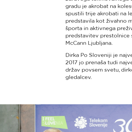
gradu je akrobat na koles
spustili trije akrobati n
predstavila kot živahno me
športa in aktivnega preži
predstavitev prestolnice 
McCann Ljubljana.
Dirka Po Sloveniji je naj
2017 jo prenaša tudi najv
držav povsem svetu, dirko
gledalcev.