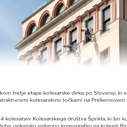
kom tretje etape kolesarske dirke po Sloveniji, ki s
z atraktivnimi kolesarskimi točkami na Prešernovem
kolesarjev Kolesarskega društva Šprikla, ki širi ku
ha, prikazalo sinhrono koreografijo na kolesih Bi