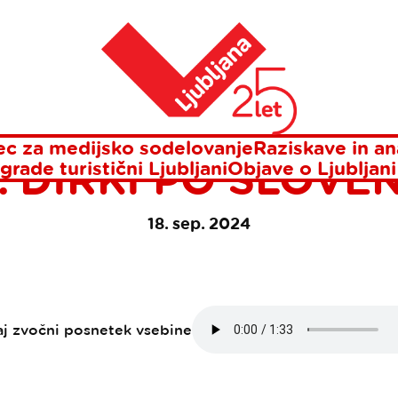
olj izvirno destinacijo na 30. dirki po Sloveniji
Domov
ANA PREJELA NAG
 IZVIRNO DESTIN
c za medijsko sodelovanje
Raziskave in an
. DIRKI PO SLOVEN
grade turistični Ljubljani
Objave o Ljubljani
18. sep. 2024
aj zvočni posnetek vsebine