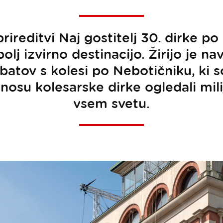
prireditvi Naj gostitelj 30. dirke po 
olj izvirno destinacijo. Žirijo je na
atov s kolesi po Nebotičniku, ki so
nosu kolesarske dirke ogledali mil
vsem svetu.