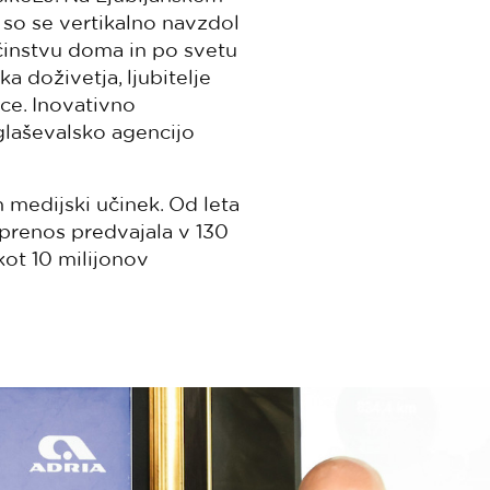
 so se vertikalno navzdol
bčinstvu doma in po svetu
a doživetja, ljubitelje
ce. Inovativno
oglaševalsko agencijo
n medijski učinek. Od leta
 prenos predvajala v 130
kot 10 milijonov