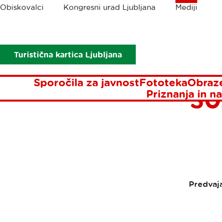
Drobtinice
Obiskovalci
Kongresni urad Ljubljana
Mediji
Mediji
Sporočila za javnost
Ljubljana prejela nagrado za najb
LJUBLJ
Turistična kartica Ljubljana
NAJBOLJ
Sporočila za javnost
Fototeka
Obraze
30
Priznanja in na
Predvaj