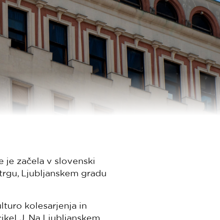
e je začela v slovenski
 trgu, Ljubljanskem gradu
lturo kolesarjenja in
cikeLJ. Na Ljubljanskem