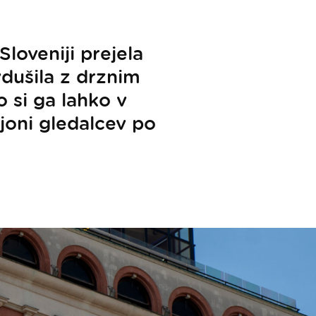
Sloveniji prejela
vdušila z drznim
 si ga lahko v
ijoni gledalcev po