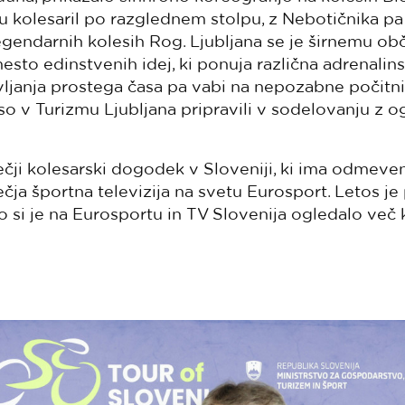
u kolesaril po razglednem stolpu, z Nebotičnika pa
a legendarnih kolesih Rog. Ljubljana se je širnemu o
sto edinstvenih idej, ki ponuja različna adrenalinsk
vljanja prostega časa pa vabi na nepozabne počitni
so v Turizmu Ljubljana pripravili v sodelovanju z 
večji kolesarski dogodek v Sloveniji, ki ima odmeve
ečja športna televizija na svetu Eurosport. Letos je
 si je na Eurosportu in TV Slovenija ogledalo več 