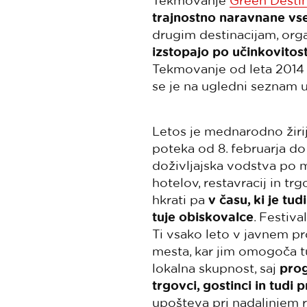
Tekmovanje
Green Destin
trajnostno naravnane vse
drugim destinacijam, orga
izstopajo po učinkovitost
Tekmovanje od leta 2014 p
se je na ugledni seznam u
Letos je mednarodno žiri
poteka od 8. februarja d
doživljajska vodstva po m
hotelov, restavracij in tr
hkrati pa
v času, ki je tu
tuje obiskovalce
. Festiva
Ti vsako leto v javnem pr
mesta, kar jim omogoča t
lokalna skupnost, saj
prog
trgovci, gostinci in tudi p
upošteva pri nadaljnjem r