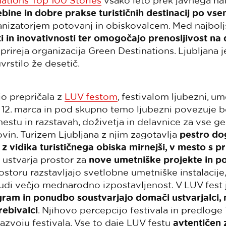
ations Top 100 Stories
vsako leto prek javnega na
bine in dobre prakse turističnih destinacij po vs
nizatorjem potovanj in obiskovalcem. Med najboljših
i in inovativnosti ter omogočajo prenosljivost na 
rireja organizacija Green Destinations. Ljubljana j
vrstilo že desetič.
jo prepričala z
LUV festom
, festivalom ljubezni, um
o 12. marca in pod skupno temo ljubezni povezuje b
estu in razstavah, doživetja in delavnice za vse g
govin. Turizem Ljubljana z njim zagotavlja
pestro do
di z vidika turističnega obiska mirnejši, v mesto s
l ustvarja prostor za
nove umetniške projekte in p
ostoru razstavljajo svetlobne umetniške instalacije
udi večjo mednarodno izpostavljenost. V LUV fest
ram in ponudbo soustvarjajo domači ustvarjalci, 
rebivalci
. Njihovo percepcijo festivala in predloge
azvoju festivala. Vse to daje LUV festu
avtentičen 