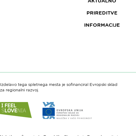
AKTUALNO
PRIREDITVE
INFORMACIJE
Izdelavo tega spletnega mesta je sofinanciral Evropski sklad
za regionalni razvoj.
Link
Link
do
do
spletne
spletne
strani
strani
I
Evropska