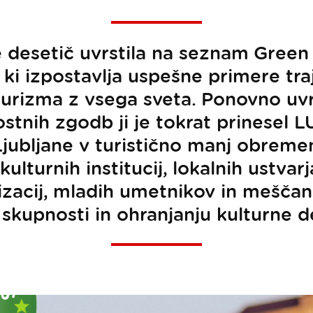
že desetič uvrstila na seznam Green
 ki izpostavlja uspešne primere tr
urizma z vsega sveta. Ponovno uvr
ostnih zgodb ji je tokrat prinesel L
jubljane v turistično manj obreme
ulturnih institucij, lokalnih ustvarj
izacij, mladih umetnikov in meščan
 skupnosti in ohranjanju kulturne d