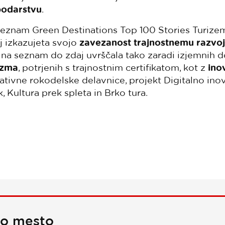
podarstvu
.
eznam Green Destinations Top 100 Stories Turizem
j izkazujeta svojo
zavezanost trajnostnemu razvoj
je na seznam do zdaj uvrščala tako zaradi izjemnih
izma
, potrjenih s trajnostnim certifikatom, kot z
ino
eativne rokodelske delavnice, projekt Digitalno ino
, Kultura prek spleta in Brko tura.
no mesto