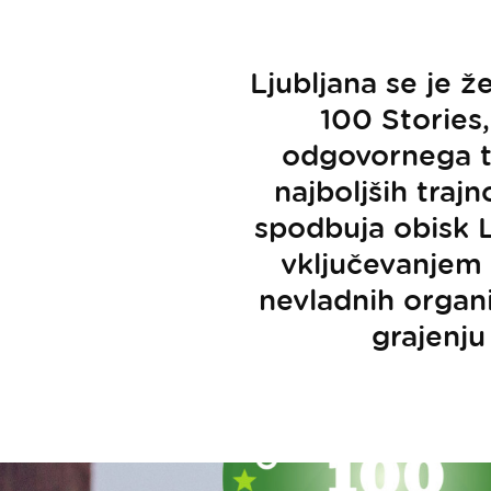
Ljubljana se je 
100 Stories,
odgovornega t
najboljših trajn
spodbuja obisk L
vključevanjem k
nevladnih organ
grajenju