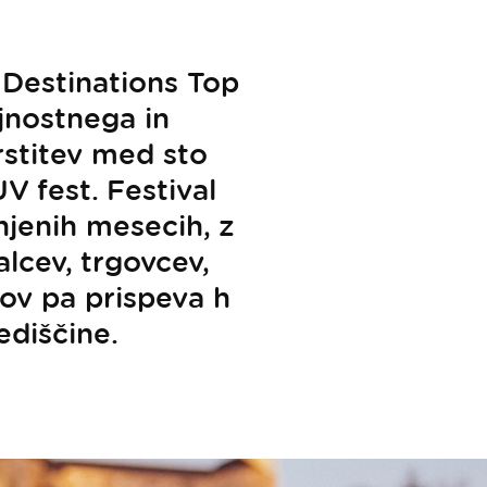
 Destinations Top
ajnostnega in
stitev med sto
UV fest. Festival
njenih mesecih, z
alcev, trgovcev,
ov pa prispeva h
ediščine.