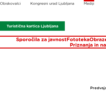
Drobtinice
Obiskovalci
Kongresni urad Ljubljana
Mediji
Mediji
Sporočila za javnost
Ljubljana že desetič na seznamu 
LJU
Turistična kartica Ljubljana
SEZNAM
Sporočila za javnost
Fototeka
Obraze
Priznanja in na
Predvaj