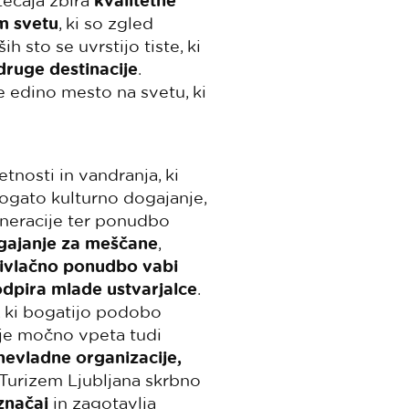
tečaja zbira
kvalitetne
em svetu
, ki so zgled
 sto se uvrstijo tiste, ki
druge destinacije
.
e edino mesto na svetu, ki
etnosti in vandranja, ki
ogato kulturno dogajanje,
eneracije ter ponudbo
gajanje za meščane
,
 privlačno ponudbo vabi
odpira mlade ustvarjalce
.
, ki bogatijo podobo
 je močno vpeta tudi
nevladne organizacije,
 Turizem Ljubljana skrbno
značaj
in zagotavlja