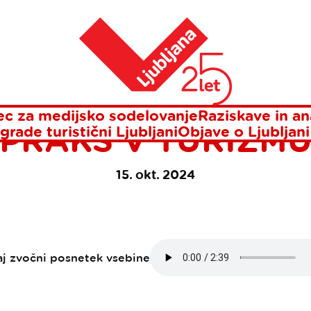
najbolj trajnostnih praks v turizmu
Domov
BLJANA ŽE DESETI
U NAJBOLJ TRAJ
c za medijsko sodelovanje
Raziskave in an
PRAKS V TURIZM
grade turistični Ljubljani
Objave o Ljubljani
15. okt. 2024
aj zvočni posnetek vsebine