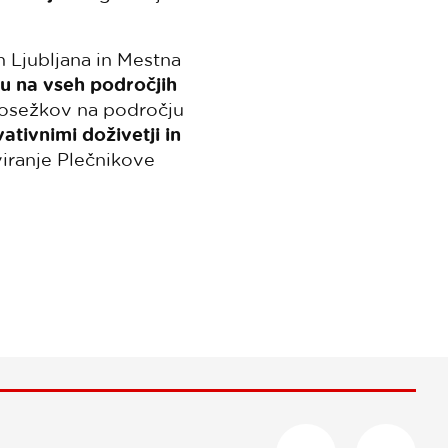
 Ljubljana in Mestna
u na vseh področjih
 dosežkov na področju
vativnimi doživetji in
viranje Plečnikove