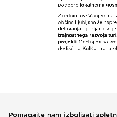
podporo
lokalnemu gos
Z rednim uvrščanjem na s
občina Ljubljana še napre
delovanja
. Ljubljana se 
trajnostnega razvoja tur
projekti
. Med njimi so kr
dediščine, KulKul trenutek
Pomagajte nam izboljšati splet