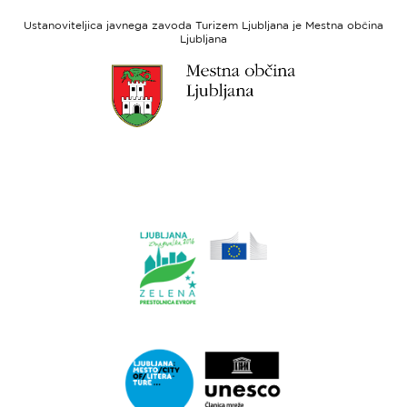
socialni
Ustanoviteljica javnega zavoda Turizem Ljubljana je Mestna občina
sklad
Ljubljana
Link
do
spletne
strani
Ljubljana.si
Link
do
spletne
strani
Ljubljana.si