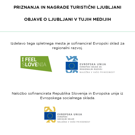
PRIZNANJA IN NAGRADE TURISTIČNI LJUBLJANI
OBJAVE O LJUBLJANI V TUJIH MEDIJIH
Izdelavo tega spletnega mesta je sofinanciral Evropski sklad za
regionalni razvoj.
Link
Link
do
do
spletne
spletne
strani
strani
I
Evropska
feel
unija
Naložbo sofinancirata Republika Slovenija in Evropska unija iz
Slovenia
-
Evropskega socialnega sklada.
Evropski
Link
sklad
do
za
spletne
regionalni
strani
razvoj
Evropski