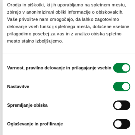
Orodja in piškotki, ki jih uporabljamo na spletnem mestu,
OBISKOVALCI
zbirajo v anonimizirani obliki informacije o obiskovalcih.
Vaše privolitve nam omogočajo, da lahko zagotovimo
OGLEDI IN IZLETI
delovanje vseh funkcij spletnega mesta, določene vsebine
ZNAMENITOSTI IN AKTIVNOSTI
prilagodimo posebej za vas in z analizo obiska spletno
mesto stalno izboljšujemo.
UMETNOST IN KULTURA
KULINARIKA
Izbira
Varnost, pravilno delovanje in prilagajanje vsebin
AKTUALNO
soglasja
PRIREDITVE
Nastavitve
INFORMACIJE
Spremljanje obiska
KONGRESNI URAD LJUBLJANA
Oglaševanje in profiliranje
ZAKAJ LJUBLJANA