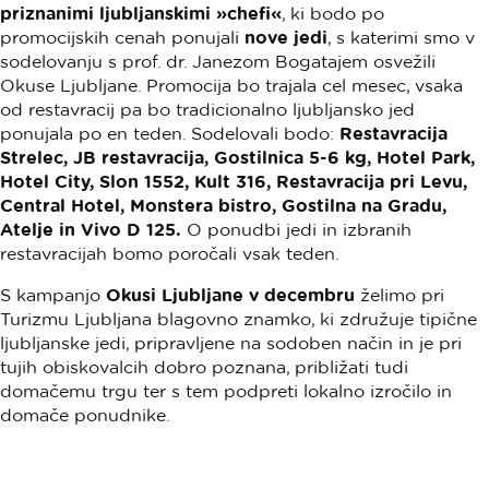
priznanimi ljubljanskimi »chefi«
, ki bodo po
promocijskih cenah ponujali
nove jedi
, s katerimi smo v
sodelovanju s prof. dr. Janezom Bogatajem osvežili
Okuse Ljubljane. Promocija bo trajala cel mesec, vsaka
od restavracij pa bo tradicionalno ljubljansko jed
ponujala po en teden. Sodelovali bodo:
Restavracija
Strelec, JB restavracija, Gostilnica 5-6 kg, Hotel Park,
Hotel City, Slon 1552, Kult 316, Restavracija pri Levu,
Central Hotel, Monstera bistro, Gostilna na Gradu,
Atelje in Vivo D 125.
O ponudbi jedi in izbranih
restavracijah bomo poročali vsak teden.
S kampanjo
Okusi Ljubljane v decembru
želimo pri
Turizmu Ljubljana blagovno znamko, ki združuje tipične
ljubljanske jedi, pripravljene na sodoben način in je pri
tujih obiskovalcih dobro poznana, približati tudi
domačemu trgu ter s tem podpreti lokalno izročilo in
domače ponudnike.