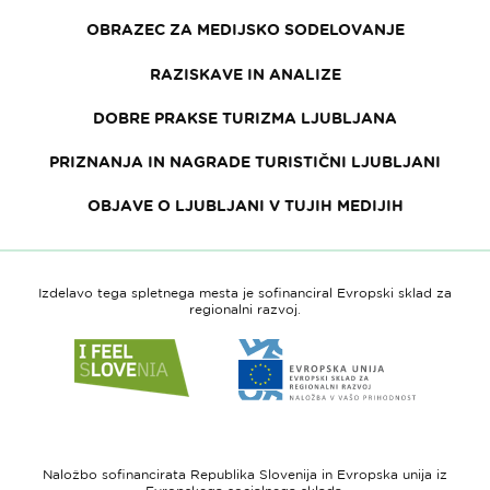
OBRAZEC ZA MEDIJSKO SODELOVANJE
RAZISKAVE IN ANALIZE
DOBRE PRAKSE TURIZMA LJUBLJANA
PRIZNANJA IN NAGRADE TURISTIČNI LJUBLJANI
OBJAVE O LJUBLJANI V TUJIH MEDIJIH
Izdelavo tega spletnega mesta je sofinanciral Evropski sklad za
regionalni razvoj.
Link
Link
do
do
spletne
spletne
strani
strani
I
Evropska
feel
unija
Naložbo sofinancirata Republika Slovenija in Evropska unija iz
Slovenia
-