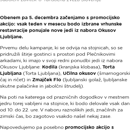
Obenem pa 5. decembra začenjamo s promocijsko
akcijo: vsak teden v mesecu bodo izbrane vrhunske
restavracije ponujale nove jedi iz nabora Okusov
Ljubljane.
Prvemu delu kampanje, ki se odvija na stojnicah, so se
pridružili štirje gostinci s prostori pod Plečnikovimi
arkadami, ki imajo v svoji redni ponudbi jedi iz nabora
Okusov Ljubljane:
Kodila
(kranjska klobasa),
Torta
Ljubljana
(Torta Ljubljana),
Učilna okusov
(šmarnogorski
čaj in ričet) in
Zmajček Flo
(ljubljanski golaž, ljubljanske
skutne palačinke in jabolčni štrudelj).
Na poti na katerega od prazničnih dogodkov v mestnem
jedru torej vabljeni na stojnice, ki bodo delovale vsak dan
od 10. do 22. ure. V naboru raznolikih jedi, značilnih za
zimski čas, bo zagotovo vsakdo našel nekaj zase.
Napovedujemo pa posebno
promocijsko akcijo s