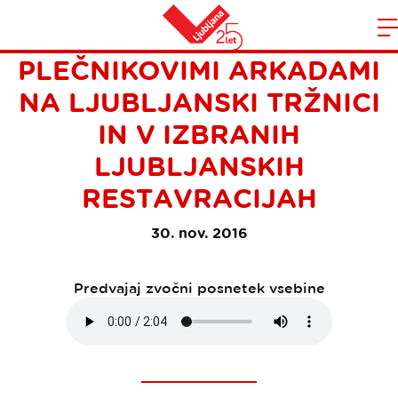
OKUSI LJUBLJANE POD
Domov
PLEČNIKOVIMI ARKADAMI
n
NA LJUBLJANSKI TRŽNICI
IN V IZBRANIH
LJUBLJANSKIH
RESTAVRACIJAH
30. nov. 2016
Predvajaj zvočni posnetek vsebine