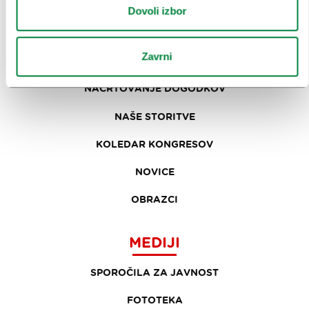
Dovoli izbor
KONGRESNI URAD LJUBLJANA
Zavrni
ZAKAJ LJUBLJANA
NAČRTOVANJE DOGODKOV
NAŠE STORITVE
KOLEDAR KONGRESOV
NOVICE
OBRAZCI
MEDIJI
SPOROČILA ZA JAVNOST
FOTOTEKA