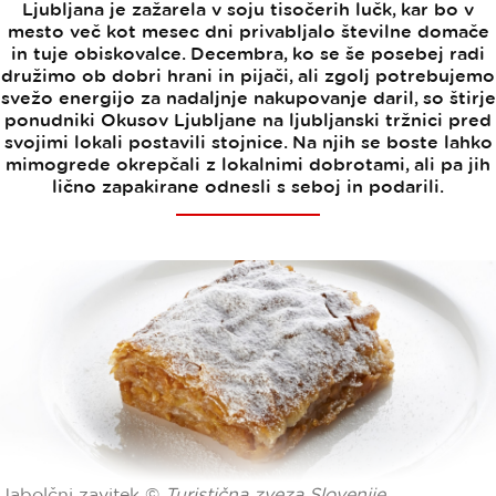
Ljubljana je zažarela v soju tisočerih lučk, kar bo v
mesto več kot mesec dni privabljalo številne domače
in tuje obiskovalce. Decembra, ko se še posebej radi
družimo ob dobri hrani in pijači, ali zgolj potrebujemo
svežo energijo za nadaljnje nakupovanje daril, so štirje
ponudniki Okusov Ljubljane na ljubljanski tržnici pred
svojimi lokali postavili stojnice. Na njih se boste lahko
mimogrede okrepčali z lokalnimi dobrotami, ali pa jih
lično zapakirane odnesli s seboj in podarili.
Jabolčni zavitek ©
Turistična zveza Slovenije