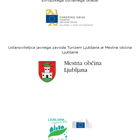
Evropskega socialnega sklada.
Evropski
Link
sklad
do
za
spletne
regionalni
strani
razvoj
Evropski
socialni
Ustanoviteljica javnega zavoda Turizem Ljubljana je Mestna občina
sklad
Ljubljana
Link
do
spletne
strani
Ljubljana.si