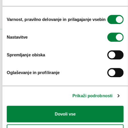
Izbira
Varnost, pravilno delovanje in prilagajanje vsebin
soglasja
Nastavitve
OBISKOVALCI
OGLEDI IN IZLETI
Spremljanje obiska
ZNAMENITOSTI IN AKTIVNOSTI
Oglaševanje in profiliranje
UMETNOST IN KULTURA
KULINARIKA
Prikaži podrobnosti
AKTUALNO
PRIREDITVE
Dovoli vse
INFORMACIJE