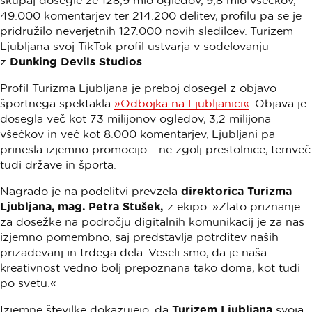
skupaj dosegle že 128,9 mio ogledov, 9,8 mio všečkov,
49.000 komentarjev ter 214.200 delitev, profilu pa se je
pridružilo neverjetnih 127.000 novih sledilcev. Turizem
Ljubljana svoj TikTok profil ustvarja v sodelovanju
z
Dunking Devils Studios
.
Profil Turizma Ljubljana je preboj dosegel z objavo
športnega spektakla
»Odbojka na Ljubljanici«
. Objava je
dosegla več kot 73 milijonov ogledov, 3,2 milijona
všečkov in več kot 8.000 komentarjev, Ljubljani pa
prinesla izjemno promocijo - ne zgolj prestolnice, temveč
tudi države in športa.
Nagrado je na podelitvi prevzela
direktorica Turizma
Ljubljana, mag. Petra Stušek,
z ekipo. »Zlato priznanje
za dosežke na področju digitalnih komunikacij je za nas
izjemno pomembno, saj predstavlja potrditev naših
prizadevanj in trdega dela. Veseli smo, da je naša
kreativnost vedno bolj prepoznana tako doma, kot tudi
po svetu.«
Izjemne številke dokazujejo, da
Turizem Ljubljana
svoja