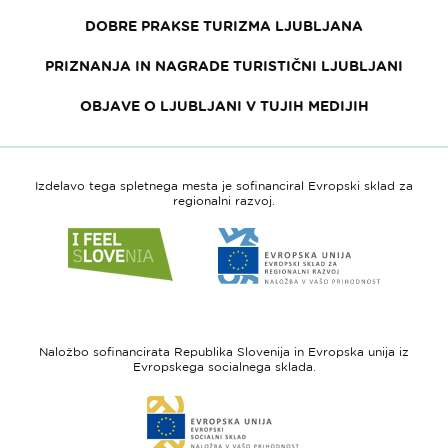
DOBRE PRAKSE TURIZMA LJUBLJANA
PRIZNANJA IN NAGRADE TURISTIČNI LJUBLJANI
OBJAVE O LJUBLJANI V TUJIH MEDIJIH
Izdelavo tega spletnega mesta je sofinanciral Evropski sklad za
regionalni razvoj.
Link
Link
do
do
spletne
spletne
strani
strani
I
Evropska
feel
unija
Naložbo sofinancirata Republika Slovenija in Evropska unija iz
Slovenia
-
Evropskega socialnega sklada.
Evropski
Link
sklad
do
za
spletne
regionalni