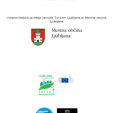
strani
razvoj
Evropski
socialni
Ustanoviteljica javnega zavoda Turizem Ljubljana je Mestna občina
sklad
Ljubljana
Link
do
spletne
strani
Ljubljana.si
Link
do
spletne