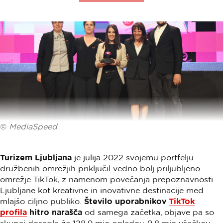
©
MediaSpeed
Turizem Ljubljana
je julija 2022 svojemu portfelju
družbenih omrežjih priključil vedno bolj priljubljeno
omrežje TikTok, z namenom povečanja prepoznavnosti
Ljubljane kot kreativne in inovativne destinacije med
mlajšo ciljno publiko.
Število uporabnikov
TikTok
profila
hitro narašča
od samega začetka, objave pa so