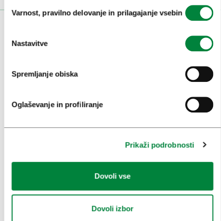
Izbira
Varnost, pravilno delovanje in prilagajanje vsebin
soglasja
OBISKOVALCI
Nastavitve
OGLEDI IN IZLETI
ZNAMENITOSTI IN AKTIVNOSTI
Spremljanje obiska
UMETNOST IN KULTURA
Oglaševanje in profiliranje
KULINARIKA
AKTUALNO
Prikaži podrobnosti
PRIREDITVE
INFORMACIJE
Dovoli vse
KONGRESNI URAD LJUBLJANA
Dovoli izbor