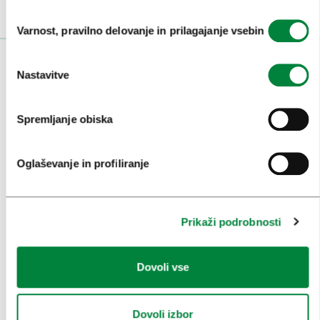
Izbira
Varnost, pravilno delovanje in prilagajanje vsebin
soglasja
OBISKOVALCI
Nastavitve
OGLEDI IN IZLETI
Spremljanje obiska
ZNAMENITOSTI IN AKTIVNOSTI
UMETNOST IN KULTURA
Oglaševanje in profiliranje
KULINARIKA
AKTUALNO
Prikaži podrobnosti
PRIREDITVE
Dovoli vse
INFORMACIJE
Dovoli izbor
KONGRESNI URAD LJUBLJANA