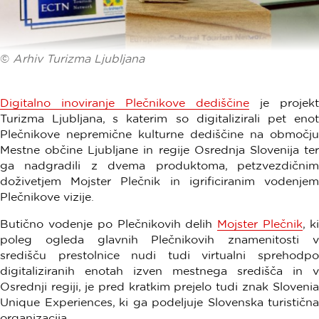
©
Arhiv Turizma Ljubljana
Digitalno inoviranje Plečnikove dediščine
je projekt
Turizma Ljubljana, s katerim so digitalizirali pet enot
Plečnikove nepremične kulturne dediščine na območju
Mestne občine Ljubljane in regije Osrednja Slovenija ter
ga nadgradili z dvema produktoma, petzvezdičnim
doživetjem Mojster Plečnik in igrificiranim vodenjem
Plečnikove vizije.
Butično vodenje po Plečnikovih delih
Mojster Plečnik
, k
poleg ogleda glavnih Plečnikovih znamenitosti v
središču prestolnice nudi tudi virtualni sprehodpo
digitaliziranih enotah izven mestnega središča in v
Osrednji regiji, je pred kratkim prejelo tudi znak Slovenia
Unique Experiences, ki ga podeljuje Slovenska turistična
organizacija.