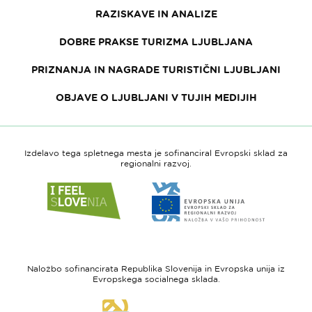
RAZISKAVE IN ANALIZE
DOBRE PRAKSE TURIZMA LJUBLJANA
PRIZNANJA IN NAGRADE TURISTIČNI LJUBLJANI
OBJAVE O LJUBLJANI V TUJIH MEDIJIH
Izdelavo tega spletnega mesta je sofinanciral Evropski sklad za
regionalni razvoj.
Link
Link
do
do
spletne
spletne
strani
strani
I
Evropska
feel
unija
Naložbo sofinancirata Republika Slovenija in Evropska unija iz
Slovenia
-
Evropskega socialnega sklada.
Evropski
Link
sklad