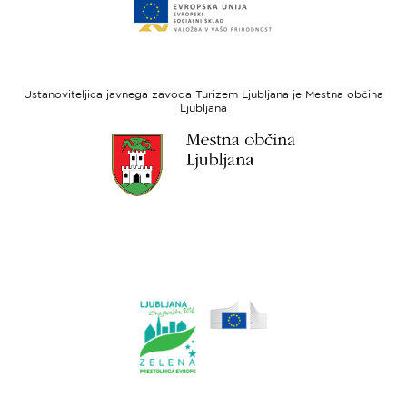
do
za
spletne
regionalni
strani
razvoj
Evropski
socialni
Ustanoviteljica javnega zavoda Turizem Ljubljana je Mestna občina
sklad
Ljubljana
Link
do
spletne
strani
Ljubljana.si
Link
do