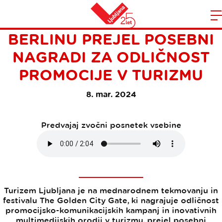
TURIZEM LJUBLJANA V
Domov
BERLINU PREJEL POSEBNI
n
NAGRADI ZA ODLIČNOST
PROMOCIJE V TURIZMU
8. mar. 2024
Predvajaj zvočni posnetek vsebine
Turizem Ljubljana je na mednarodnem tekmovanju in
festivalu The Golden City Gate, ki nagrajuje odličnost
promocijsko-komunikacijskih kampanj in inovativnih
multimedijskih orodij v turizmu, prejel posebni