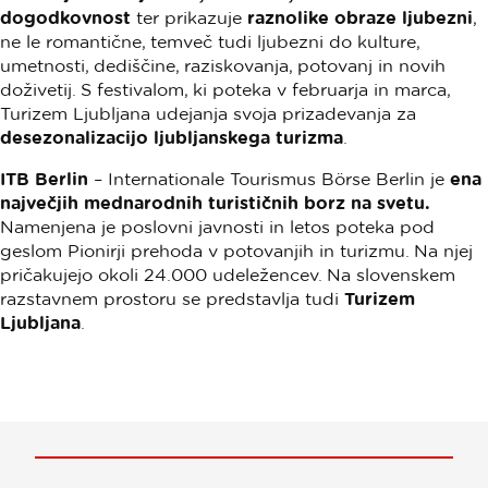
dogodkovnost
ter prikazuje
raznolike obraze ljubezni
,
ne le romantične, temveč tudi ljubezni do kulture,
umetnosti, dediščine, raziskovanja, potovanj in novih
doživetij. S festivalom, ki poteka v februarja in marca,
Turizem Ljubljana udejanja svoja prizadevanja za
desezonalizacijo ljubljanskega turizma
.
ITB Berlin
– Internationale Tourismus Börse Berlin je
ena
največjih mednarodnih turističnih borz na svetu.
Namenjena je poslovni javnosti in letos poteka pod
geslom Pionirji prehoda v potovanjih in turizmu. Na njej
pričakujejo okoli 24.000 udeležencev. Na slovenskem
razstavnem prostoru se predstavlja tudi
Turizem
Ljubljana
.