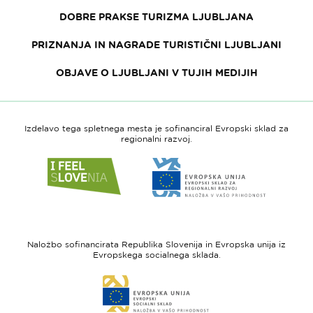
DOBRE PRAKSE TURIZMA LJUBLJANA
PRIZNANJA IN NAGRADE TURISTIČNI LJUBLJANI
OBJAVE O LJUBLJANI V TUJIH MEDIJIH
Izdelavo tega spletnega mesta je sofinanciral Evropski sklad za
regionalni razvoj.
Link
Link
do
do
spletne
spletne
strani
strani
I
Evropska
feel
unija
Naložbo sofinancirata Republika Slovenija in Evropska unija iz
Slovenia
-
Evropskega socialnega sklada.
Evropski
Link
sklad
do
za
spletne
regionalni