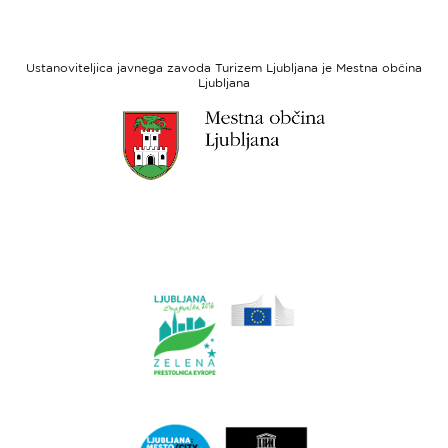
strani
razvoj
Evropski
socialni
Ustanoviteljica javnega zavoda Turizem Ljubljana je Mestna občina
sklad
Ljubljana
Link
do
spletne
strani
Ljubljana.si
Link
do
spletne
strani