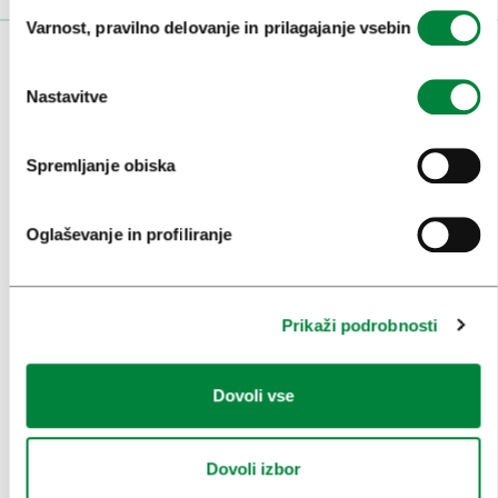
Izbira
Varnost, pravilno delovanje in prilagajanje vsebin
soglasja
OBISKOVALCI
Nastavitve
OGLEDI IN IZLETI
ZNAMENITOSTI IN AKTIVNOSTI
Spremljanje obiska
UMETNOST IN KULTURA
Oglaševanje in profiliranje
KULINARIKA
AKTUALNO
Prikaži podrobnosti
PRIREDITVE
INFORMACIJE
Dovoli vse
KONGRESNI URAD LJUBLJANA
Dovoli izbor