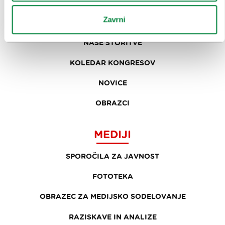
ZAKAJ LJUBLJANA
Zavrni
NAČRTOVANJE DOGODKOV
NAŠE STORITVE
KOLEDAR KONGRESOV
NOVICE
OBRAZCI
MEDIJI
SPOROČILA ZA JAVNOST
FOTOTEKA
OBRAZEC ZA MEDIJSKO SODELOVANJE
RAZISKAVE IN ANALIZE