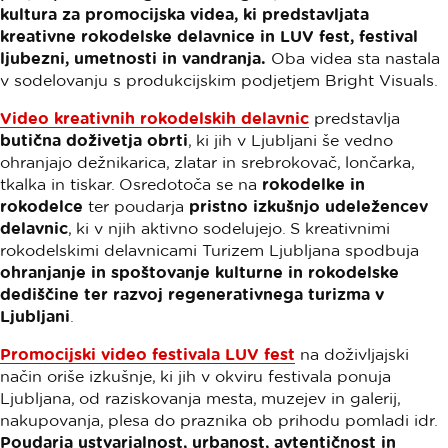
kultura
za promocijska videa, ki predstavljata
kreativne rokodelske delavnice in LUV fest, festival
ljubezni, umetnosti in vandranja.
Oba videa sta nastala
v sodelovanju s produkcijskim podjetjem Bright Visuals.
Video kreativnih rokodelskih delavnic
predstavlja
butična doživetja obrti
, ki jih v Ljubljani še vedno
ohranjajo dežnikarica, zlatar in srebrokovač, lončarka,
tkalka in tiskar. Osredotoča se na
rokodelke in
rokodelce
ter poudarja
pristno izkušnjo udeležencev
delavnic
, ki v njih aktivno sodelujejo. S kreativnimi
rokodelskimi delavnicami Turizem Ljubljana spodbuja
ohranjanje in spoštovanje kulturne in rokodelske
dediščine ter razvoj regenerativnega turizma v
Ljubljani
.
Promocijski video festivala LUV fest
na doživljajski
način oriše izkušnje, ki jih v okviru festivala ponuja
Ljubljana, od raziskovanja mesta, muzejev in galerij,
nakupovanja, plesa do praznika ob prihodu pomladi idr.
Poudarja ustvarjalnost, urbanost, avtentičnost in