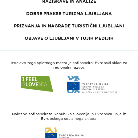
RAZISKAVE IN ANALIZE
DOBRE PRAKSE TURIZMA LJUBLJANA
PRIZNANJA IN NAGRADE TURISTIČNI LJUBLJANI
OBJAVE O LJUBLJANI V TUJIH MEDIJIH
Izdelavo tega spletnega mesta je sofinanciral Evropski sklad za
regionalni razvoj.
Link
Link
do
do
spletne
spletne
strani
strani
I
Evropska
feel
unija
Naložbo sofinancirata Republika Slovenija in Evropska unija iz
Slovenia
-
Evropskega socialnega sklada.
Evropski
Link
sklad
do
za