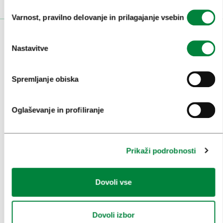
Izbira
Varnost, pravilno delovanje in prilagajanje vsebin
soglasja
OBISKOVALCI
Nastavitve
OGLEDI IN IZLETI
Spremljanje obiska
ZNAMENITOSTI IN AKTIVNOSTI
UMETNOST IN KULTURA
Oglaševanje in profiliranje
KULINARIKA
AKTUALNO
Prikaži podrobnosti
PRIREDITVE
INFORMACIJE
Dovoli vse
KONGRESNI URAD LJUBLJANA
Dovoli izbor