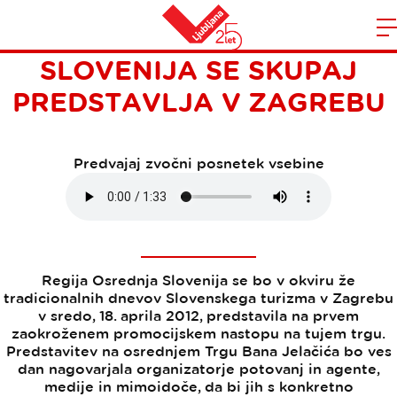
REGIJA OSREDNJA
Domov
SLOVENIJA SE SKUPAJ
n
PREDSTAVLJA V ZAGREBU
Predvajaj zvočni posnetek vsebine
Regija Osrednja Slovenija se bo v okviru že
tradicionalnih dnevov Slovenskega turizma v Zagrebu
v sredo, 18. aprila 2012, predstavila na prvem
zaokroženem promocijskem nastopu na tujem trgu.
Predstavitev na osrednjem Trgu Bana Jelačića bo ves
dan nagovarjala organizatorje potovanj in agente,
medije in mimoidoče, da bi jih s konkretno