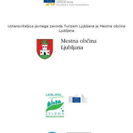
spletne
regionalni
strani
razvoj
Evropski
socialni
Ustanoviteljica javnega zavoda Turizem Ljubljana je Mestna občina
sklad
Ljubljana
Link
do
spletne
strani
Ljubljana.si
Link
do
spletne