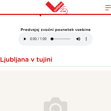
April 2014
Domov
n
Predvajaj zvočni posnetek vsebine
Ljubljana v tujini