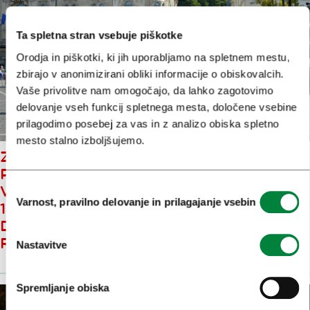
Ta spletna stran vsebuje piškotke
Orodja in piškotki, ki jih uporabljamo na spletnem mestu,
zbirajo v anonimizirani obliki informacije o obiskovalcih.
Vaše privolitve nam omogočajo, da lahko zagotovimo
delovanje vseh funkcij spletnega mesta, določene vsebine
prilagodimo posebej za vas in z analizo obiska spletno
mesto stalno izboljšujemo.
Z APRILOM V LJUBLJANI
POLETNI URNIKI IZLETOV –
Izbira
VSAK DAN NA VOLJO MED 5 IN
Varnost, pravilno delovanje in prilagajanje vsebin
soglasja
14 RAZLIČNIH ORGANIZIRANIH
DOŽIVETIJ IZ LJUBLJANE PO
REGIJI IN SLOVENIJI
Nastavitve
Spremljanje obiska