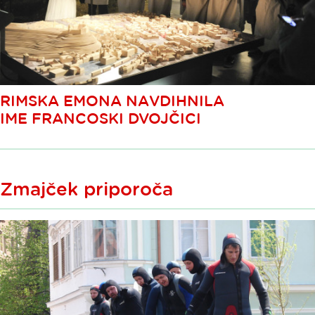
RIMSKA EMONA NAVDIHNILA
IME FRANCOSKI DVOJČICI
Zmajček priporoča