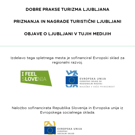
DOBRE PRAKSE TURIZMA LJUBLJANA
PRIZNANJA IN NAGRADE TURISTIČNI LJUBLJANI
OBJAVE O LJUBLJANI V TUJIH MEDIJIH
Izdelavo tega spletnega mesta je sofinanciral Evropski sklad za
regionalni razvoj.
Link
Link
do
do
spletne
spletne
strani
strani
I
Evropska
feel
unija
Naložbo sofinancirata Republika Slovenija in Evropska unija iz
Slovenia
-
Evropskega socialnega sklada.
Evropski
Link
sklad
do
za