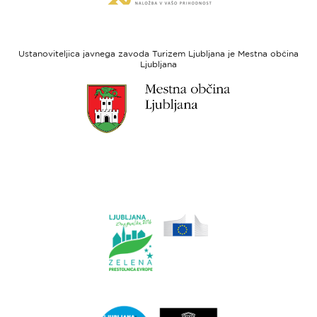
spletne
regionalni
strani
razvoj
Evropski
socialni
Ustanoviteljica javnega zavoda Turizem Ljubljana je Mestna občina
sklad
Ljubljana
Link
do
spletne
strani
Ljubljana.si
Link
do
spletne