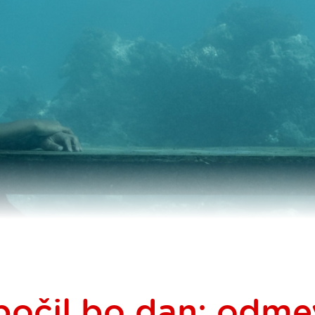
očil bo dan: odm