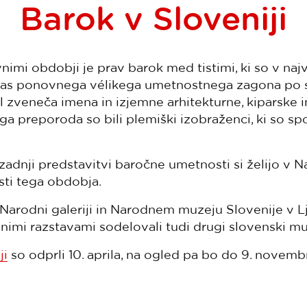
Barok v Sloveniji
mi obdobji je prav barok med tistimi, ki so v naj
čas ponovnega vélikega umetnostnega zagona po sr
l zveneča imena in izjemne arhitekturne, kiparske in
ga preporoda so bili plemiški izobraženci, ki so sp
zadnji predstavitvi baročne umetnosti si želijo v N
ti tega obdobja.
 Narodni galeriji in Narodnem muzeju Slovenije v Lju
imi razstavami sodelovali tudi drugi slovenski mu
ji
so odprli 10. aprila, na ogled pa bo do 9. novemb