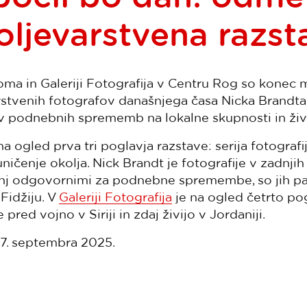
oljevarstvena razst
oma in Galeriji Fotografija v Centru Rog so konec 
rstvenih fotografov današnjega časa Nicka Brandta
iv podnebnih sprememb na lokalne skupnosti in živa
a ogled prva tri poglavja razstave: serija fotografij lj
ničenje okolja. Nick Brandt je fotografije v zadnjih 
nj odgovornimi za podnebne spremembe, so jih pa te
 Fidžiju. V
Galeriji Fotografija
je na ogled četrto pog
pred vojno v Siriji in zdaj živijo v Jordaniji.
7. septembra 2025.