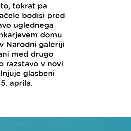
to, tokrat pa
ačele bodisi pred
stavo uglednega
Cankarjevem domu
 v Narodni galeriji
jani med drugo
 razstavo v novi
lnjuje glasbeni
. aprila.