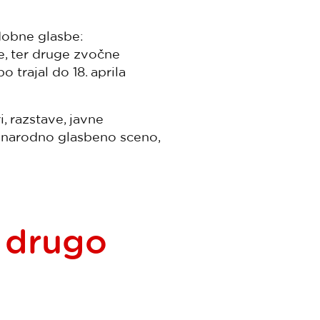
odobne glasbe:
e, ter druge zvočne
o trajal do 18. aprila
i, razstave, javne
ednarodno glasbeno sceno,
d drugo