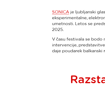
SONICA
je ljubljanski gl
eksperimentalne, elektro
umetnosti. Letos se predsta
2025.
V času festivala se bodo na
intervencije, predstavitv
daje poudarek balkanski r
Razsta