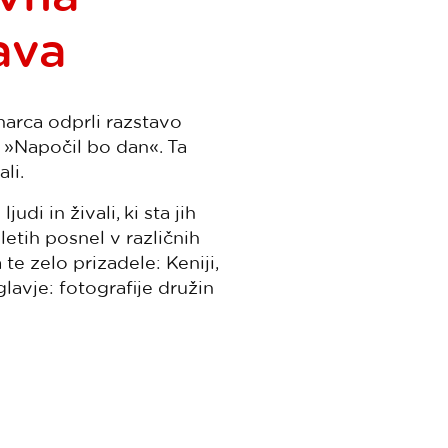
ava
marca odprli razstavo
 »Napočil bo dan«. Ta
li.
udi in živali, ki sta jih
letih posnel v različnih
 zelo prizadele: Keniji,
lavje: fotografije družin