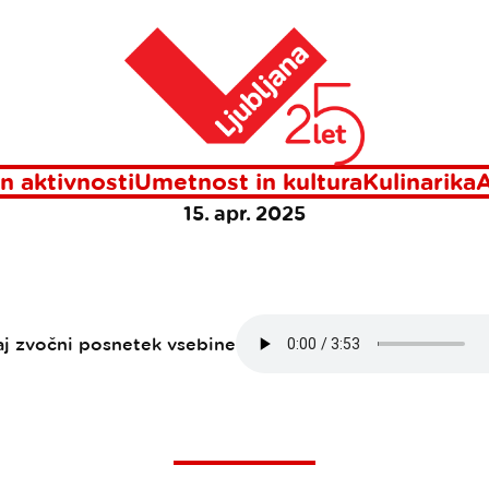
mladanski kulturni utrip v prestolnici
Domov
DANSKI KULTURNI 
PRESTOLNICI
n aktivnosti
Umetnost in kultura
Kulinarika
A
15. apr. 2025
aj zvočni posnetek vsebine