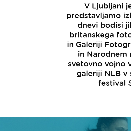
V Ljubljani 
predstavljamo iz
dnevi bodisi j
britanskega fot
in Galeriji Fotogr
in Narodnem m
svetovno vojno 
galeriji NLB v
festival 