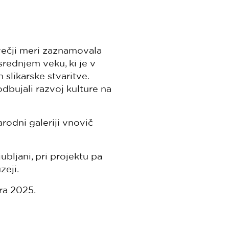
večji meri zaznamovala
ednjem veku, ki je v
 slikarske stvaritve.
odbujali razvoj kulture na
arodni galeriji vnovič
bljani, pri projektu pa
zeji.
ra 2025.