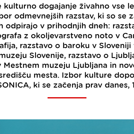
je kulturno dogajanje živahno vse le
bor odmevnejših razstav, ki so se z
ih odpirajo v prihodnjih dneh: raz
ografa z okoljevarstveno noto v 
afija, razstavo o baroku v Sloveniji
uzeju Slovenije, razstavo o Ljubl
v Mestnem muzeju Ljubljana in novo
 središču mesta. Izbor kulture dopo
SONICA, ki se začenja prav danes, 15