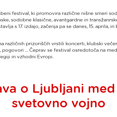
asbeni festival, ki promovira različne nišne smeri s
nske, sodobne klasične, avantgardne in transžanrsk
vlja s 17. izdajo, začenja pa se danes, 15. aprila, in b
 različnih prizoriščih vrstili koncerti, klubski večer
e, pogovori ... Čeprav se festival osredotoča na m
egiji in vzhodni Evropi.
va o Ljubljani me
svetovno vojno