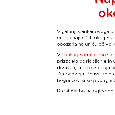
ok
V galeriji Cankarjevega d
enega največjih okoljeva
opozarja na uničujoč vpl
V
Cankarjevem domu
so n
prizadela poslabšanje in u
državah, ki so med najma
Zimbabveju, Boliviji in na
beguncev, ki so pobegnile 
Razstava bo na ogled do 