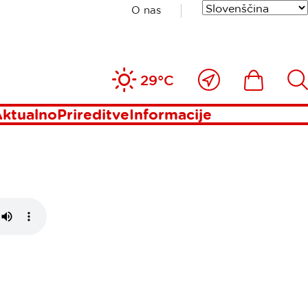
O nas
UTRIP V
Blizu
Ikona
Išči
29°C
mene
ktualno
Prireditve
Informacije