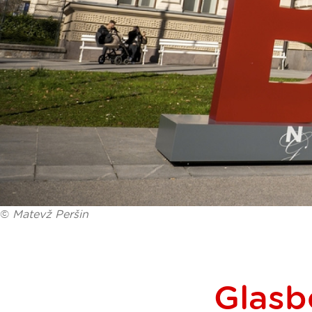
©
Matevž Peršin
Glasb