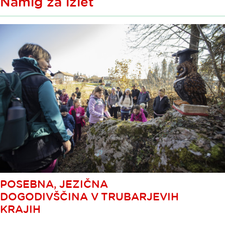
Namig za izlet
POSEBNA, JEZIČNA
DOGODIVŠČINA V TRUBARJEVIH
KRAJIH