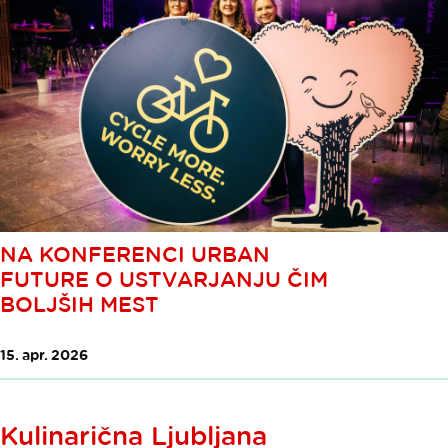
NA KONFERENCI URBAN
FUTURE O USTVARJANJU ČIM
BOLJŠIH MEST
15. apr. 2026
Kulinarična Ljubljana