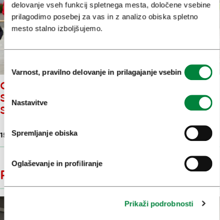
delovanje vseh funkcij spletnega mesta, določene vsebine
prilagodimo posebej za vas in z analizo obiska spletno
mesto stalno izboljšujemo.
Izbira
Varnost, pravilno delovanje in prilagajanje vsebin
soglasja
OD HUMANITARNOSTI DO
SRČNIH ZDRAVNIKOV IN
Nastavitve
STARODAVNE PRETEKLOSTI
Spremljanje obiska
15. apr. 2026
Oglaševanje in profiliranje
Regija Osrednja Slovenija
Prikaži podrobnosti