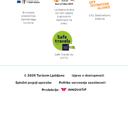
Ljubljana je ena
Evropska
od 100 najbolj
City Destinations
prestolnica
trajnostnih
Alliance
pametnega
destinacij na
turizma
svetu
Safe Travels by
WTTC
© 2026 Turizem Ljubljana
Izjava o dostopnosti
Splošni pogoji uporabe
Politika varovanja zasebnosti
Produkcija:
INNOVATIF