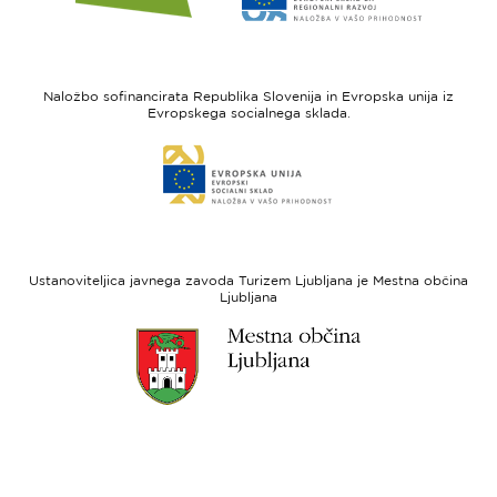
spletne
spletne
strani
strani
I
Evropska
feel
unija
Naložbo sofinancirata Republika Slovenija in Evropska unija iz
Slovenia
-
Evropskega socialnega sklada.
Evropski
Link
sklad
do
za
spletne
regionalni
strani
razvoj
Evropski
socialni
Ustanoviteljica javnega zavoda Turizem Ljubljana je Mestna občina
sklad
Ljubljana
Link
do
spletne
strani