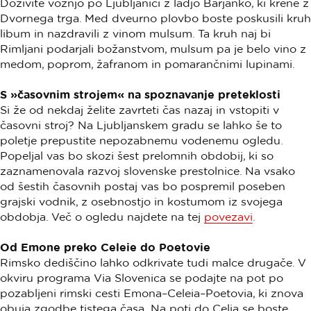
Doživite vožnjo po Ljubljanici z ladjo Barjanko, ki krene z
Dvornega trga. Med dveurno plovbo boste poskusili kruh
libum in nazdravili z vinom mulsum. Ta kruh naj bi
Rimljani podarjali božanstvom, mulsum pa je belo vino z
medom, poprom, žafranom in pomarančnimi lupinami.
S »časovnim strojem« na spoznavanje preteklosti
Si že od nekdaj želite zavrteti čas nazaj in vstopiti v
časovni stroj? Na Ljubljanskem gradu se lahko še to
poletje prepustite nepozabnemu vodenemu ogledu.
Popeljal vas bo skozi šest prelomnih obdobij, ki so
zaznamenovala razvoj slovenske prestolnice. Na vsako
od šestih časovnih postaj vas bo pospremil poseben
grajski vodnik, z osebnostjo in kostumom iz svojega
obdobja. Več o ogledu najdete na tej
povezavi
.
Od Emone preko Celeie do Poetovie
Rimsko dediščino lahko odkrivate tudi malce drugače. V
okviru programa Via Slovenica se podajte na pot po
pozabljeni rimski cesti Emona–Celeia–Poetovia, ki znova
obuja zgodbe tistega časa. Na poti do Celja se boste