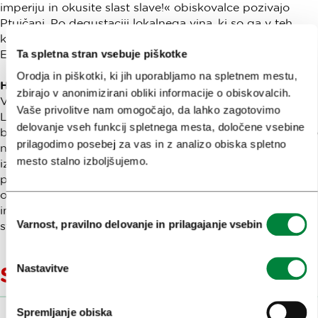
imperiju in okusite slast slave!« obiskovalce pozivajo
Ptujčani. Po degustaciji lokalnega vina, ki so ga v teh
krajih prvi začeli gojiti prav Rimljani, se boste nato vrnili v
Ta spletna stran vsebuje piškotke
Emono (Ljubljano).
Orodja in piškotki, ki jih uporabljamo na spletnem mestu,
Hotelski paketi Emona 2000
zbirajo v anonimizirani obliki informacije o obiskovalcih.
V času osrednje prireditve »Ave, Emona!« smo v Turizmu
Vaše privolitve nam omogočajo, da lahko zagotovimo
Ljubljana skupaj s hotelirji pripravili posebne pakete, ki
delovanje vseh funkcij spletnega mesta, določene vsebine
bodo obiskovalcem omogočili, da rimsko Emono doživijo
prilagodimo posebej za vas in z analizo obiska spletno
na najbolj dostopen in privlačen način. Poleg nočitve v
mesto stalno izboljšujemo.
izbranih ljubljanskih hotelih in obiska prireditve paket
ponuja še voden ogled v soju bakel in obisk obeh
osrednjih razstav jubileja, to sta »Emona: mesto v
imperiju« v Mestnem muzeju ter »Rimske zgodbe s
Izbira
Varnost, pravilno delovanje in prilagajanje vsebin
stičišča svetov« v Narodnem muzeju Slovenije.
soglasja
Nastavitve
Sorodne vsebine
Spremljanje obiska