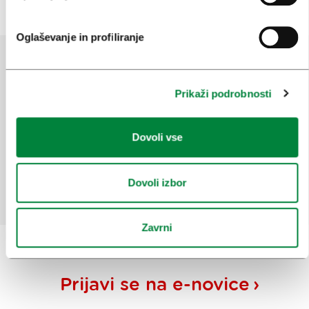
Oglaševanje in profiliranje
Pomagajte nam izboljšati spletno
Prikaži podrobnosti
mesto
Ste našli informacije, ki ste jih iskali?
Dovoli vse
Da
Ne
Dovoli izbor
Zavrni
Prijavi se na
e-novice