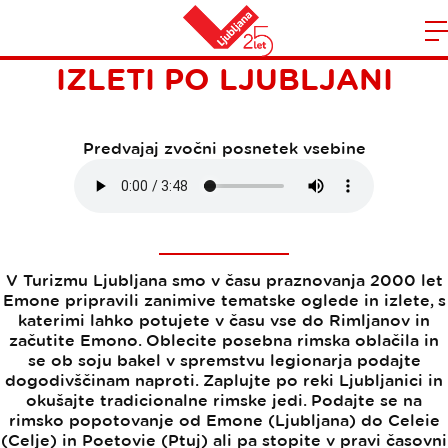
EMONSKA DOŽIVETJA IN
Domov
IZLETI PO LJUBLJANI
n
Predvajaj zvočni posnetek vsebine
V Turizmu Ljubljana smo v času praznovanja 2000 let
Emone pripravili zanimive tematske oglede in izlete, s
katerimi lahko potujete v času vse do Rimljanov in
začutite Emono. Oblecite posebna rimska oblačila in
se ob soju bakel v spremstvu legionarja podajte
dogodivščinam naproti. Zaplujte po reki Ljubljanici in
okušajte tradicionalne rimske jedi. Podajte se na
rimsko popotovanje od Emone (Ljubljana) do Celeie
(Celje) in Poetovie (Ptuj) ali pa stopite v pravi časovni