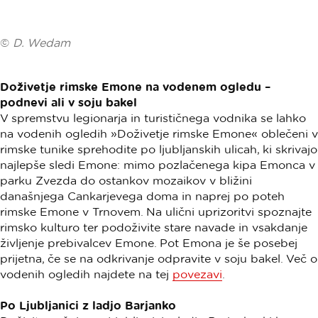
©
D. Wedam
Doživetje rimske Emone na vodenem ogledu –
podnevi ali v soju bakel
V spremstvu legionarja in turističnega vodnika se lahko
na vodenih ogledih »Doživetje rimske Emone« oblečeni v
rimske tunike sprehodite po ljubljanskih ulicah, ki skrivajo
najlepše sledi Emone: mimo pozlačenega kipa Emonca v
parku Zvezda do ostankov mozaikov v bližini
današnjega Cankarjevega doma in naprej po poteh
rimske Emone v Trnovem. Na ulični uprizoritvi spoznajte
rimsko kulturo ter podoživite stare navade in vsakdanje
življenje prebivalcev Emone. Pot Emona je še posebej
prijetna, če se na odkrivanje odpravite v soju bakel. Več o
vodenih ogledih najdete na tej
povezavi
.
Po Ljubljanici z ladjo Barjanko