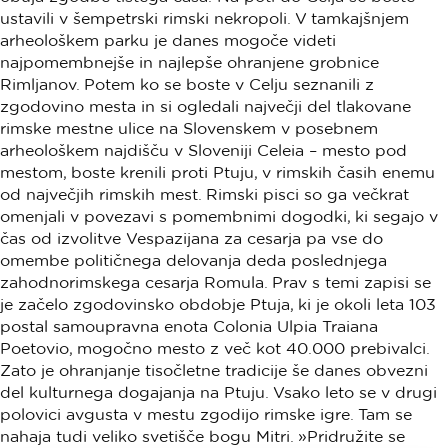
ustavili v šempetrski rimski nekropoli. V tamkajšnjem
arheološkem parku je danes mogoče videti
najpomembnejše in najlepše ohranjene grobnice
Rimljanov. Potem ko se boste v Celju seznanili z
zgodovino mesta in si ogledali največji del tlakovane
rimske mestne ulice na Slovenskem v posebnem
arheološkem najdišču v Sloveniji Celeia – mesto pod
mestom, boste krenili proti Ptuju, v rimskih časih enemu
od največjih rimskih mest. Rimski pisci so ga večkrat
omenjali v povezavi s pomembnimi dogodki, ki segajo v
čas od izvolitve Vespazijana za cesarja pa vse do
omembe političnega delovanja deda poslednjega
zahodnorimskega cesarja Romula. Prav s temi zapisi se
je začelo zgodovinsko obdobje Ptuja, ki je okoli leta 103
postal samoupravna enota Colonia Ulpia Traiana
Poetovio, mogočno mesto z več kot 40.000 prebivalci.
Zato je ohranjanje tisočletne tradicije še danes obvezni
del kulturnega dogajanja na Ptuju. Vsako leto se v drugi
polovici avgusta v mestu zgodijo rimske igre. Tam se
nahaja tudi veliko svetišče bogu Mitri. »Pridružite se