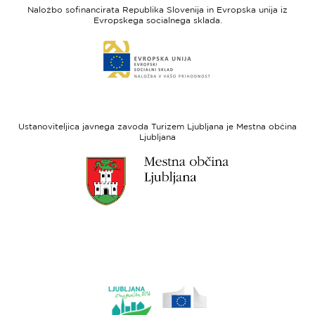
feel
unija
Naložbo sofinancirata Republika Slovenija in Evropska unija iz
Slovenia
-
Evropskega socialnega sklada.
Evropski
Link
sklad
do
za
spletne
regionalni
strani
razvoj
Evropski
socialni
Ustanoviteljica javnega zavoda Turizem Ljubljana je Mestna občina
sklad
Ljubljana
Link
do
spletne
strani
Ljubljana.si