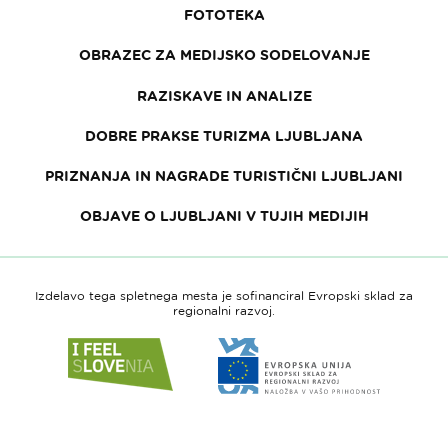
FOTOTEKA
OBRAZEC ZA MEDIJSKO SODELOVANJE
RAZISKAVE IN ANALIZE
DOBRE PRAKSE TURIZMA LJUBLJANA
PRIZNANJA IN NAGRADE TURISTIČNI LJUBLJANI
OBJAVE O LJUBLJANI V TUJIH MEDIJIH
Izdelavo tega spletnega mesta je sofinanciral Evropski sklad za
regionalni razvoj.
Link
Link
do
do
spletne
spletne
strani
strani
I
Evropska