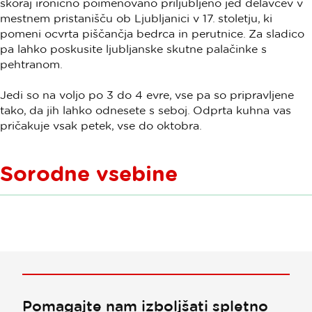
skoraj ironično poimenovano priljubljeno jed delavcev v
mestnem pristanišču ob Ljubljanici v 17. stoletju, ki
pomeni ocvrta piščančja bedrca in perutnice. Za sladico
pa lahko poskusite ljubljanske skutne palačinke s
pehtranom.
Jedi so na voljo po 3 do 4 evre, vse pa so pripravljene
tako, da jih lahko odnesete s seboj. Odprta kuhna vas
pričakuje vsak petek, vse do oktobra.
Sorodne vsebine
Pomagajte nam izboljšati spletno