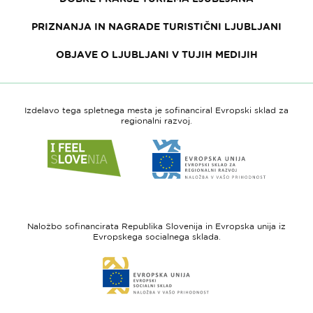
PRIZNANJA IN NAGRADE TURISTIČNI LJUBLJANI
OBJAVE O LJUBLJANI V TUJIH MEDIJIH
Izdelavo tega spletnega mesta je sofinanciral Evropski sklad za
regionalni razvoj.
Link
Link
do
do
spletne
spletne
strani
strani
I
Evropska
feel
unija
Naložbo sofinancirata Republika Slovenija in Evropska unija iz
Slovenia
-
Evropskega socialnega sklada.
Evropski
Link
sklad
do
za
spletne
regionalni
strani
razvoj