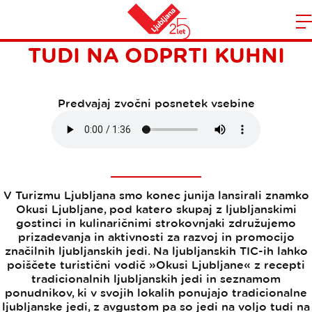
OKUSI LJUBLJANE ODSLEJ
Domov
TUDI NA ODPRTI KUHNI
n
Predvajaj zvočni posnetek vsebine
V Turizmu Ljubljana smo konec junija lansirali znamko
Okusi Ljubljane, pod katero skupaj z ljubljanskimi
gostinci in kulinaričnimi strokovnjaki združujemo
prizadevanja in aktivnosti za razvoj in promocijo
značilnih ljubljanskih jedi. Na ljubljanskih TIC-ih lahko
poiščete turistični vodič »Okusi Ljubljane« z recepti
tradicionalnih ljubljanskih jedi in seznamom
ponudnikov, ki v svojih lokalih ponujajo tradicionalne
ljubljanske jedi, z avgustom pa so jedi na voljo tudi na