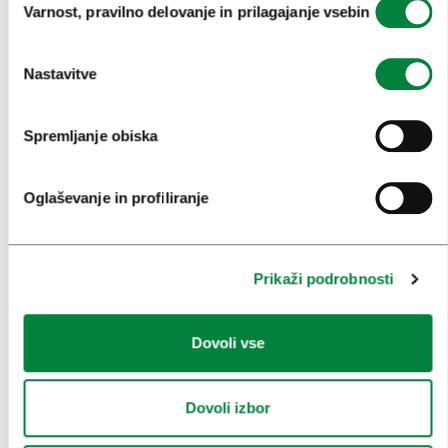
Varnost, pravilno delovanje in prilagajanje vsebin
soglasja
OBISKOVALCI
Nastavitve
OGLEDI IN IZLETI
ZNAMENITOSTI IN AKTIVNOSTI
Spremljanje obiska
UMETNOST IN KULTURA
Oglaševanje in profiliranje
KULINARIKA
AKTUALNO
Prikaži podrobnosti
PRIREDITVE
INFORMACIJE
Dovoli vse
KONGRESNI URAD LJUBLJANA
Dovoli izbor
ZAKAJ LJUBLJANA