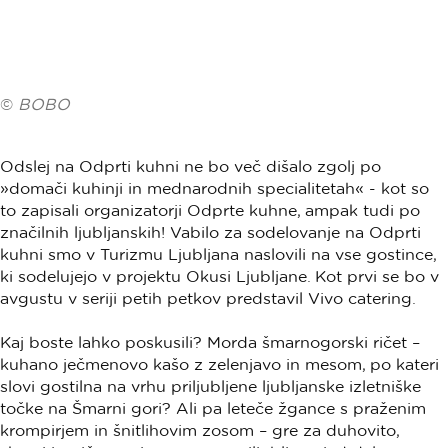
©
BOBO
Odslej na Odprti kuhni ne bo več dišalo zgolj po
»domači kuhinji in mednarodnih specialitetah« - kot so
to zapisali organizatorji Odprte kuhne, ampak tudi po
značilnih ljubljanskih! Vabilo za sodelovanje na Odprti
kuhni smo v Turizmu Ljubljana naslovili na vse gostince,
ki sodelujejo v projektu Okusi Ljubljane. Kot prvi se bo v
avgustu v seriji petih petkov predstavil Vivo catering.
Kaj boste lahko poskusili? Morda šmarnogorski ričet –
kuhano ječmenovo kašo z zelenjavo in mesom, po kateri
slovi gostilna na vrhu priljubljene ljubljanske izletniške
točke na Šmarni gori? Ali pa leteče žgance s praženim
krompirjem in šnitlihovim zosom – gre za duhovito,