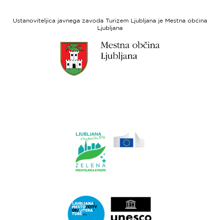
Evropski
socialni
Ustanoviteljica javnega zavoda Turizem Ljubljana je Mestna občina
sklad
Ljubljana
Link
do
spletne
strani
Ljubljana.si
Link
do
spletne
strani
Ljubljana.si