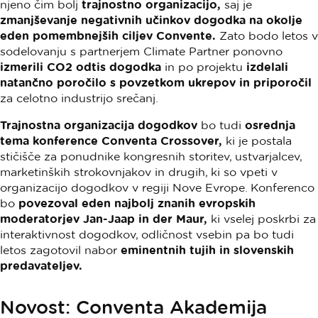
njeno čim bolj
trajnostno organizacijo,
saj je
zmanjševanje negativnih učinkov dogodka na okolje
eden pomembnejših ciljev Convente.
Zato bodo letos v
sodelovanju s partnerjem Climate Partner ponovno
izmerili CO2 odtis dogodka
in po projektu
izdelali
natančno poročilo s povzetkom ukrepov in priporočil
za celotno industrijo srečanj.
Trajnostna organizacija dogodkov
bo tudi
osrednja
tema konference Conventa Crossover,
ki je postala
stičišče za ponudnike kongresnih storitev, ustvarjalcev,
marketinških strokovnjakov in drugih, ki so vpeti v
organizacijo dogodkov v regiji Nove Evrope. Konferenco
bo
povezoval eden najbolj znanih evropskih
moderatorjev Jan-Jaap in der Maur,
ki vselej poskrbi za
interaktivnost dogodkov, odličnost vsebin pa bo tudi
letos zagotovil nabor
eminentnih tujih in slovenskih
predavateljev.
Novost: Conventa Akademija