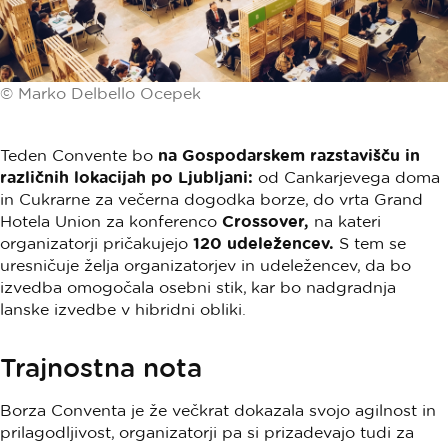
© Marko Delbello Ocepek
Teden Convente bo
na Gospodarskem razstavišču in
različnih lokacijah po Ljubljani:
od Cankarjevega doma
in Cukrarne za večerna dogodka borze, do vrta Grand
Hotela Union za konferenco
Crossover,
na kateri
organizatorji pričakujejo
120 udeležencev.
S tem se
uresničuje želja organizatorjev in udeležencev, da bo
izvedba omogočala osebni stik, kar bo nadgradnja
lanske izvedbe v hibridni obliki.
Trajnostna nota
Borza Conventa je že večkrat dokazala svojo agilnost in
prilagodljivost, organizatorji pa si prizadevajo tudi za