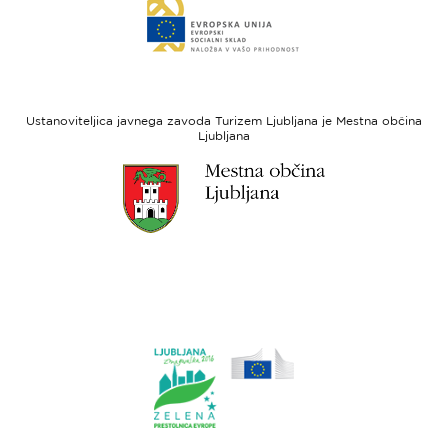
Link
sklad
do
za
spletne
regionalni
strani
razvoj
Evropski
socialni
Ustanoviteljica javnega zavoda Turizem Ljubljana je Mestna občina
sklad
Ljubljana
Link
do
spletne
strani
Ljubljana.si
Link