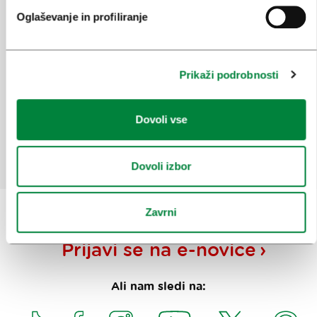
Oglaševanje in profiliranje
Pomagajte nam izboljšati spletno
mesto
Prikaži podrobnosti
Ste našli informacije, ki ste jih iskali?
Dovoli vse
Da
Ne
Dovoli izbor
Zavrni
Prijavi se na
e-novice
Ali nam sledi na: