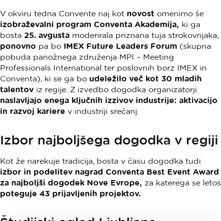
V okviru tedna Convente naj kot
novost
omenimo še
izobraževalni program Conventa Akademija,
ki ga
bosta
25. avgusta
moderirala priznana tuja strokovnjaka,
ponovno
pa bo
IMEX Future Leaders Forum
(skupna
pobuda panožnega združenja MPI – Meeting
Professionals International ter poslovnih borz IMEX in
Conventa), ki se ga bo
udeležilo več kot 30 mladih
talentov
iz regije. Z izvedbo dogodka organizatorji
naslavljajo enega ključnih izzivov industrije: aktivacijo
in razvoj kariere
v industriji srečanj.
Izbor najboljšega dogodka v regiji
Kot že narekuje tradicija, bosta v času dogodka tudi
izbor in podelitev nagrad Conventa Best Event Award
za najboljši dogodek Nove Evrope,
za katerega se letos
poteguje 43 prijavljenih projektov.