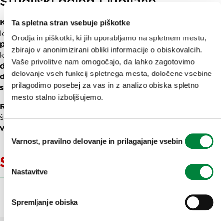
Študijski ogled Ljubljane
Kongresni urad pri Turizmu Ljubljana
bo, kot prejšnja
Ta spletna stran vsebuje piškotke
leta, dan pred borzo Conventa
organiziral študijski
Orodja in piškotki, ki jih uporabljamo na spletnem mestu,
program po Ljubljani za 15 izbranih vabljenih gostov,
zbirajo v anonimizirani obliki informacije o obiskovalcih.
ki jih zanima
poglobljeno spoznavanje ponudbe
Vaše privolitve nam omogočajo, da lahko zagotovimo
destinacije za organizacijo kongresov in poslovnih
delovanje vseh funkcij spletnega mesta, določene vsebine
dogodkov,
na sami borzi pa ima napovedanih
blizu 50
prilagodimo posebej za vas in z analizo obiska spletno
sestankov.
mesto stalno izboljšujemo.
Reportažo
z obeh dogodkov in s predborznega
študijskega programa po Ljubljani bo mogoče
prebrati
v prihodnjih Pismih iz Ljubljane.
Izbira
Varnost, pravilno delovanje in prilagajanje vsebin
soglasja
Sorodne vsebine
Nastavitve
Spremljanje obiska