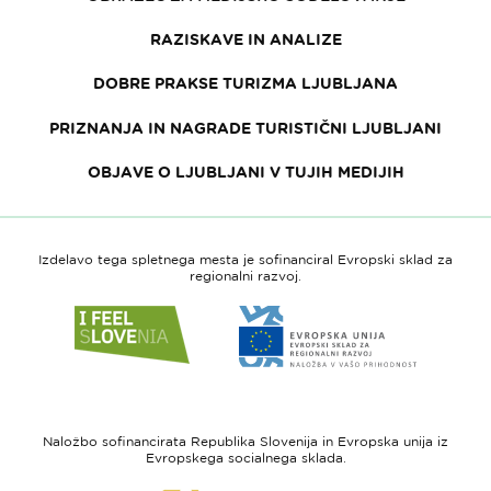
RAZISKAVE IN ANALIZE
DOBRE PRAKSE TURIZMA LJUBLJANA
PRIZNANJA IN NAGRADE TURISTIČNI LJUBLJANI
OBJAVE O LJUBLJANI V TUJIH MEDIJIH
Izdelavo tega spletnega mesta je sofinanciral Evropski sklad za
regionalni razvoj.
Link
Link
do
do
spletne
spletne
strani
strani
I
Evropska
feel
unija
Naložbo sofinancirata Republika Slovenija in Evropska unija iz
Slovenia
-
Evropskega socialnega sklada.
Evropski