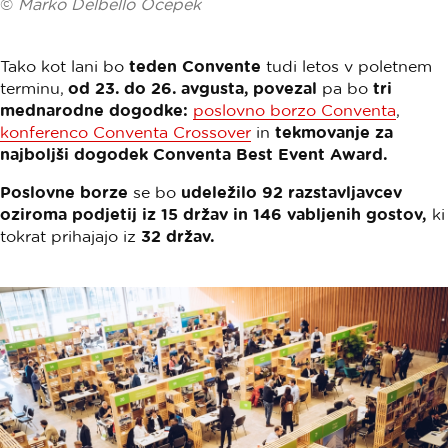
©
Marko Delbello Ocepek
Tako kot lani bo
teden Convente
tudi letos v poletnem
terminu,
od 23. do 26. avgusta, povezal
pa bo
tri
mednarodne dogodke:
poslovno borzo Conventa
,
konferenco Conventa Crossover
in
tekmovanje za
najboljši dogodek Conventa Best Event Award.
Poslovne borze
se bo
udeležilo 92 razstavljavcev
oziroma podjetij iz 15 držav in 146 vabljenih gostov,
ki
tokrat prihajajo iz
32 držav.