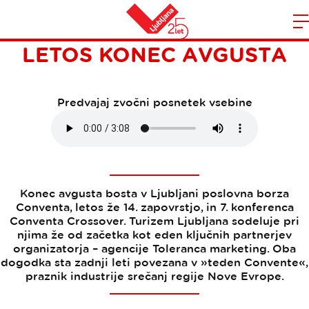
TEDEN CONVENTE TUDI
Domov
LETOS KONEC AVGUSTA
n
Predvajaj zvočni posnetek vsebine
Konec avgusta bosta v Ljubljani poslovna borza
Conventa, letos že 14. zapovrstjo, in 7. konferenca
Conventa Crossover. Turizem Ljubljana sodeluje pri
njima že od začetka kot eden ključnih partnerjev
organizatorja – agencije Toleranca marketing. Oba
dogodka sta zadnji leti povezana v »teden Convente«,
praznik industrije srečanj regije Nove Evrope.