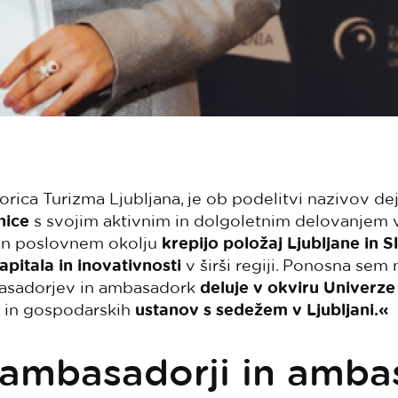
orica Turizma Ljubljana, je ob podelitvi nazivov dej
nice
s svojim aktivnim in dolgoletnim delovanje
in poslovnem okolju
krepijo položaj Ljubljane in S
apitala in inovativnosti
v širši regiji. Ponosna sem 
basadorjev in ambasadork
deluje v okviru Univerze 
h in gospodarskih
ustanov s sedežem v Ljubljani.«
 ambasadorji in amba