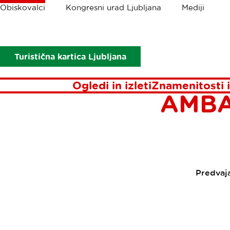
Drobtinice
Obiskovalci
Kongresni urad Ljubljana
Mediji
Obiskovalci
Aktualno
Pisma iz Ljubljane
december-2020
PODE
Turistična kartica Ljubljana
KONGRE
Ogledi in izleti
Znamenitosti i
AMBA
Predvaj