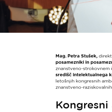
Mag. Petra Stušek,
direkt
posamezniki in posamez
znanstveno-strokovnem 
središč intelektualnega k
letošnjih kongresnih am
znanstveno-raziskovalni
Kongresni