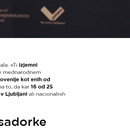
ala: »Ti
izjemni
m v mednarodnem
lovenije kot enih od
na to, da kar
16 od 25
v Ljubljani
ali nacionalnih
sadorke