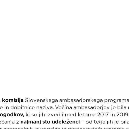
 komisija
Slovenskega ambasadorskega programa 
ke in dobitnice naziva. Večina ambasadorjev je bil
dogodkov,
ki so jih izvedli med letoma 2017 in 2019
ečanja z
najmanj sto udeleženci
– od tega jih je bil
i regionalnih, evropskih in mednarodnih oziroma sv