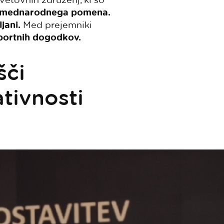
 mednarodnega pomena.
jani.
Med prejemniki
portnih dogodkov.
šči
ativnosti