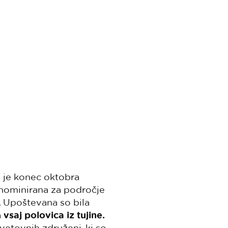
je konec oktobra
a nominirana za področje
. Upoštevana so bila
a
vsaj polovica iz tujine.
etovnih združenj, ki so