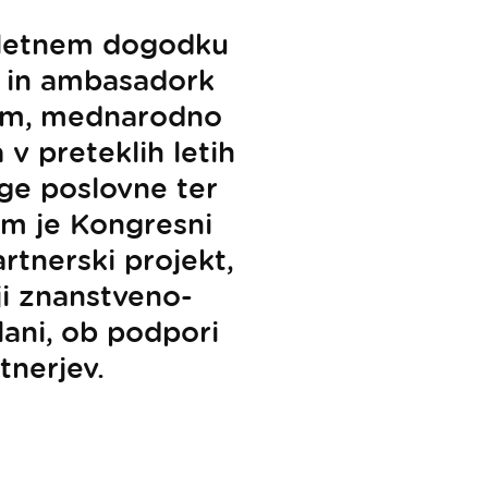
pletnem dogodku
v in ambasadork
elom, mednarodno
 v preteklih letih
ge poslovne ter
m je Kongresni
rtnerski projekt,
ji znanstveno-
lani, ob podpori
tnerjev.