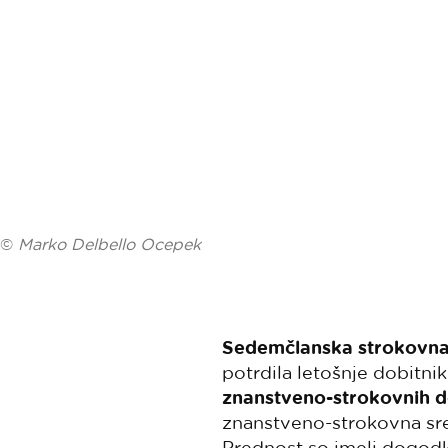
©
Marko Delbello Ocepek
Sedemčlanska strokovna
potrdila letošnje dobitni
znanstveno-strokovnih 
znanstveno-strokovna sr
Prednost so imeli dogodk