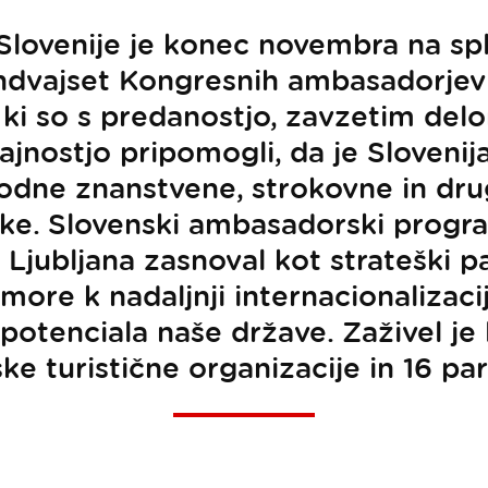
Slovenije je konec novembra na s
indvajset Kongresnih ambasadorje
 ki so s predanostjo, zavzetim d
ajnostjo pripomogli, da je Slovenija
odne znanstvene, strokovne in dru
ke. Slovenski ambasadorski progra
 Ljubljana zasnoval kot strateški pa
omore k nadaljnji internacionalizaci
potenciala naše države. Zaživel je 
ke turistične organizacije in 16 par