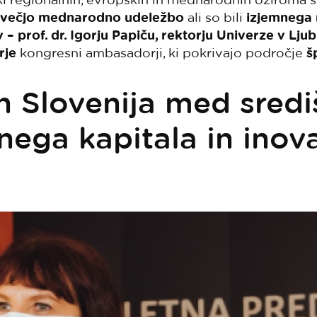
 večjo mednarodno udeležbo
ali so bili
izjemnega
v – prof. dr. Igorju Papiču, rektorju Univerze v Ljubl
rje
kongresni ambasadorji, ki pokrivajo področje
š
in Slovenija med sredi
nega kapitala in inov