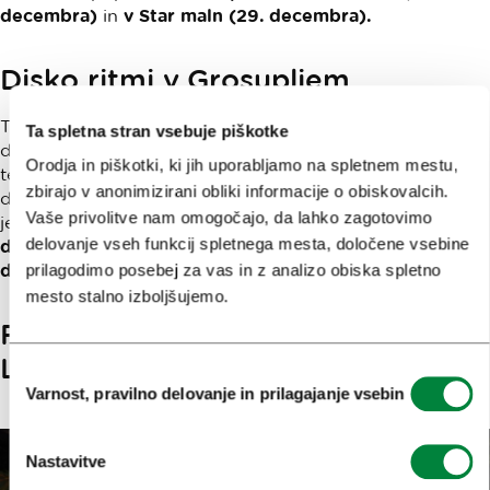
decembra)
in
v Star maln (29. decembra).
Disko ritmi v Grosupljem
Tudi v
Grosupljem
je
osrednje prizorišče
prazničnega
Ta spletna stran vsebuje piškotke
dogajanja
drsališče
, v bližini železniške postaje. Poleg
Orodja in piškotki, ki jih uporabljamo na spletnem mestu,
tega, da je mogoče na njem
drsati
vsak dan, prirejajo ob
zbirajo v anonimizirani obliki informacije o obiskovalcih.
določenih dneh na njem tudi
disko na ledu.
Ob drsališču
Vaše privolitve nam omogočajo, da lahko zagotovimo
je
božični sejem,
do konca leta pa se bodo zvrstile še
delovanje vseh funkcij spletnega mesta, določene vsebine
druge prireditve: koncerti, postavitev jaslic, otroške
prilagodimo posebej za vas in z analizo obiska spletno
delavnice ...
mesto stalno izboljšujemo.
Festival božičnega kruha v Velikih
Laščah
Izbira
Varnost, pravilno delovanje in prilagajanje vsebin
soglasja
Nastavitve