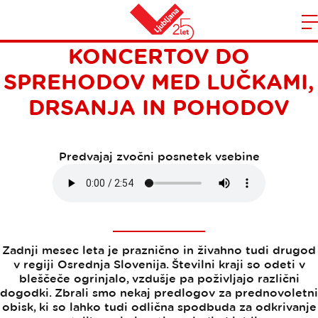
PRAZNIČNO V REGIJI: OD
Domov
KONCERTOV DO
n
SPREHODOV MED LUČKAMI,
DRSANJA IN POHODOV
Predvajaj zvočni posnetek vsebine
Zadnji mesec leta je praznično in živahno tudi drugod
v regiji Osrednja Slovenija. Številni kraji so odeti v
bleščeče ogrinjalo, vzdušje pa poživljajo različni
dogodki. Zbrali smo nekaj predlogov za prednovoletni
obisk, ki so lahko tudi odlična spodbuda za odkrivanje