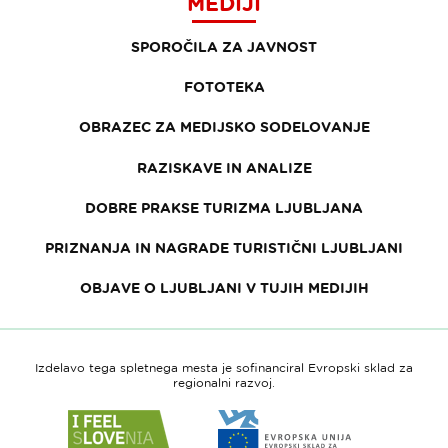
MEDIJI
SPOROČILA ZA JAVNOST
FOTOTEKA
OBRAZEC ZA MEDIJSKO SODELOVANJE
RAZISKAVE IN ANALIZE
DOBRE PRAKSE TURIZMA LJUBLJANA
PRIZNANJA IN NAGRADE TURISTIČNI LJUBLJANI
OBJAVE O LJUBLJANI V TUJIH MEDIJIH
Izdelavo tega spletnega mesta je sofinanciral Evropski sklad za
regionalni razvoj.
Link
Link
do
do