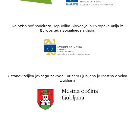
spletne
spletne
strani
strani
I
Evropska
feel
unija
Naložbo sofinancirata Republika Slovenija in Evropska unija iz
Slovenia
-
Evropskega socialnega sklada.
Evropski
Link
sklad
do
za
spletne
regionalni
strani
razvoj
Evropski
socialni
Ustanoviteljica javnega zavoda Turizem Ljubljana je Mestna občina
sklad
Ljubljana
Link
do
spletne
strani