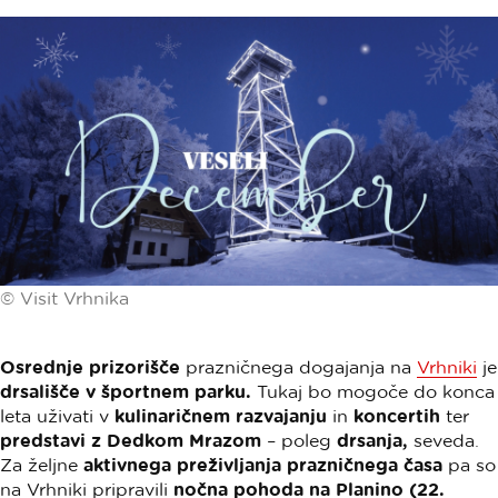
© Visit Vrhnika
Osrednje prizorišče
prazničnega dogajanja na
Vrhniki
je
drsališče v športnem parku.
Tukaj bo mogoče do konca
leta uživati v
kulinaričnem razvajanju
in
koncertih
ter
predstavi z Dedkom Mrazom
– poleg
drsanja,
seveda.
Za željne
aktivnega preživljanja prazničnega časa
pa so
na Vrhniki pripravili
nočna pohoda na Planino (22.