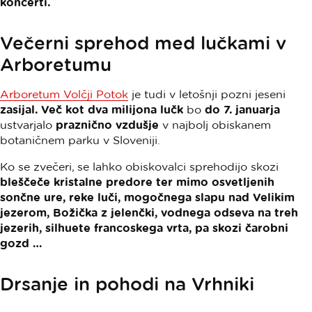
koncerti.
Večerni sprehod med lučkami v
Arboretumu
Arboretum Volčji Potok
je tudi v letošnji pozni jeseni
zasijal. Več kot dva milijona lučk
bo
do 7. januarja
ustvarjalo
praznično vzdušje
v najbolj obiskanem
botaničnem parku v Sloveniji.
Ko se zvečeri, se lahko obiskovalci sprehodijo skozi
bleščeče kristalne predore ter mimo osvetljenih
sončne ure, reke luči, mogočnega slapu nad Velikim
jezerom, Božička z jelenčki, vodnega odseva na treh
jezerih, silhuete francoskega vrta, pa skozi čarobni
gozd …
Drsanje in pohodi na Vrhniki