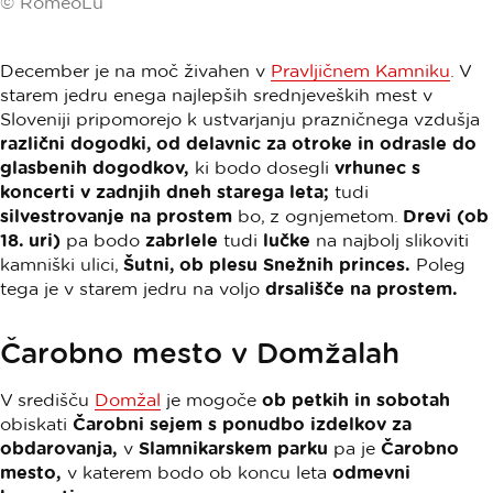
© RomeoLu
December je na moč živahen v
Pravljičnem Kamniku
. V
starem jedru enega najlepših srednjeveških mest v
Sloveniji pripomorejo k ustvarjanju prazničnega vzdušja
različni dogodki, od delavnic za otroke in odrasle do
glasbenih dogodkov,
ki bodo dosegli
vrhunec s
koncerti v zadnjih dneh starega leta;
tudi
silvestrovanje na prostem
bo, z ognjemetom.
Drevi (ob
18. uri)
pa bodo
zabrlele
tudi
lučke
na najbolj slikoviti
kamniški ulici,
Šutni, ob plesu Snežnih princes.
Poleg
tega je v starem jedru na voljo
drsališče na prostem.
Čarobno mesto v Domžalah
V središču
Domžal
je mogoče
ob petkih in sobotah
obiskati
Čarobni sejem s ponudbo izdelkov za
obdarovanja,
v
Slamnikarskem parku
pa je
Čarobno
mesto,
v katerem bodo ob koncu leta
odmevni