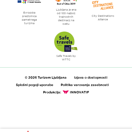
Ljubljana je ena
Evropska
od 100 najbolj
City Destinations
prestolnica
trajnostnih
Alliance
pametnega
destinacij na
turizma
svetu
Safe Travels by
WTTC
© 2026 Turizem Ljubljana
Izjava o dostopnosti
Splošni pogoji uporabe
Politika varovanja zasebnosti
Produkcija:
INNOVATIF