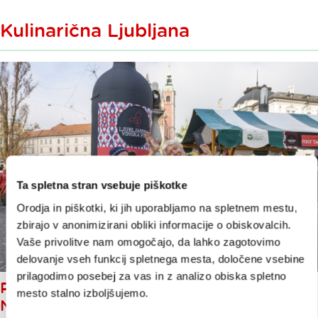
Kulinarična Ljubljana
Ta spletna stran vsebuje piškotke
Orodja in piškotki, ki jih uporabljamo na spletnem mestu,
zbirajo v anonimizirani obliki informacije o obiskovalcih.
Vaše privolitve nam omogočajo, da lahko zagotovimo
delovanje vseh funkcij spletnega mesta, določene vsebine
prilagodimo posebej za vas in z analizo obiska spletno
POD ČRTO: OSMI FESTIVAL
mesto stalno izboljšujemo.
NOVEMBER GOURMET