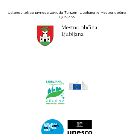
Evropski
socialni
Ustanoviteljica javnega zavoda Turizem Ljubljana je Mestna občina
sklad
Ljubljana
Link
do
spletne
strani
Ljubljana.si
Link
do
spletne
strani
Ljubljana.si