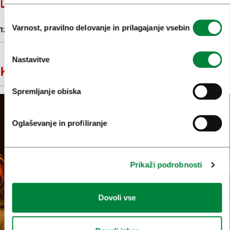
LJUBLJANA
Izbira
Varnost, pravilno delovanje in prilagajanje vsebin
12. dec. 2024
soglasja
Nastavitve
Kultura v Ljubljani
Spremljanje obiska
Oglaševanje in profiliranje
Prikaži podrobnosti
Dovoli vse