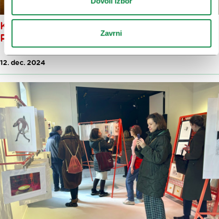
Dovoli izbor
KULTURNI DOGODKI V
Zavrni
PRAZNIČNEM DECEMBRU
12. dec. 2024