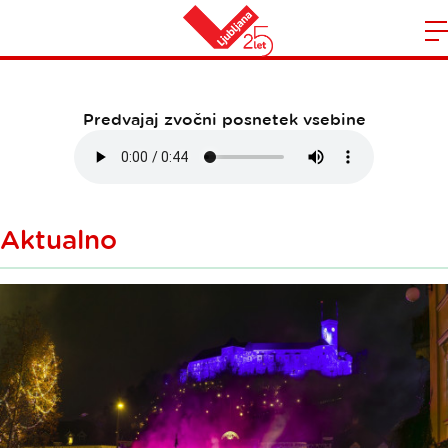
december-2024
Domov
n
Predvajaj zvočni posnetek vsebine
Aktualno