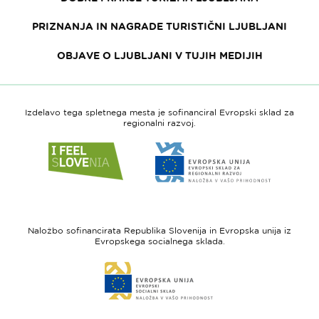
PRIZNANJA IN NAGRADE TURISTIČNI LJUBLJANI
OBJAVE O LJUBLJANI V TUJIH MEDIJIH
Izdelavo tega spletnega mesta je sofinanciral Evropski sklad za
regionalni razvoj.
Link
Link
do
do
spletne
spletne
strani
strani
I
Evropska
feel
unija
Naložbo sofinancirata Republika Slovenija in Evropska unija iz
Slovenia
-
Evropskega socialnega sklada.
Evropski
Link
sklad
do
za
spletne
regionalni
strani
razvoj