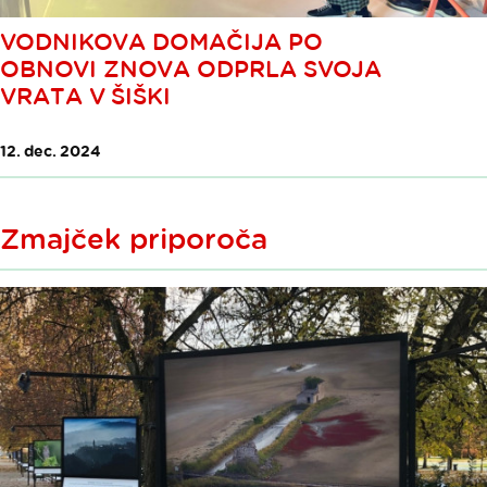
VODNIKOVA DOMAČIJA PO
OBNOVI ZNOVA ODPRLA SVOJA
VRATA V ŠIŠKI
12. dec. 2024
Zmajček priporoča