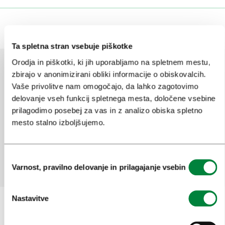
Ta spletna stran vsebuje piškotke
Orodja in piškotki, ki jih uporabljamo na spletnem mestu,
zbirajo v anonimizirani obliki informacije o obiskovalcih.
Vaše privolitve nam omogočajo, da lahko zagotovimo
Pomagajte nam izboljšati spletno
delovanje vseh funkcij spletnega mesta, določene vsebine
mesto
prilagodimo posebej za vas in z analizo obiska spletno
Ste našli informacije, ki ste jih iskali?
mesto stalno izboljšujemo.
Da
Ne
Izbira
Varnost, pravilno delovanje in prilagajanje vsebin
soglasja
Nastavitve