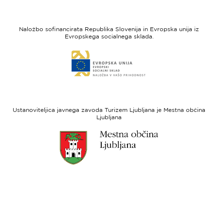
strani
strani
I
Evropska
feel
unija
Naložbo sofinancirata Republika Slovenija in Evropska unija iz
Slovenia
-
Evropskega socialnega sklada.
Evropski
Link
sklad
do
za
spletne
regionalni
strani
razvoj
Evropski
socialni
Ustanoviteljica javnega zavoda Turizem Ljubljana je Mestna občina
sklad
Ljubljana
Link
do
spletne
strani
Ljubljana.si