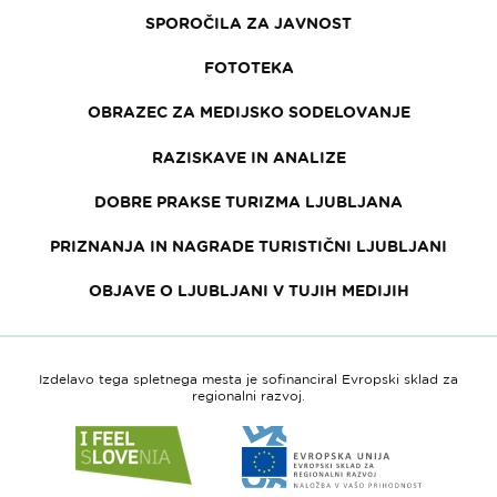
SPOROČILA ZA JAVNOST
FOTOTEKA
OBRAZEC ZA MEDIJSKO SODELOVANJE
RAZISKAVE IN ANALIZE
DOBRE PRAKSE TURIZMA LJUBLJANA
PRIZNANJA IN NAGRADE TURISTIČNI LJUBLJANI
OBJAVE O LJUBLJANI V TUJIH MEDIJIH
Izdelavo tega spletnega mesta je sofinanciral Evropski sklad za
regionalni razvoj.
Link
Link
do
do
spletne
spletne