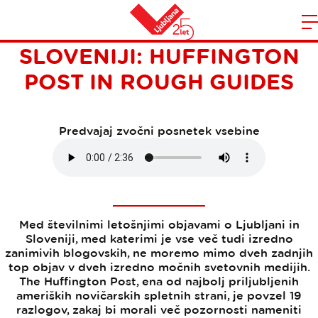
DVE TOP OBJAVI O
Domov
SLOVENIJI: HUFFINGTON
n
POST IN ROUGH GUIDES
Predvajaj zvočni posnetek vsebine
Med številnimi letošnjimi objavami o Ljubljani in
Sloveniji, med katerimi je vse več tudi izredno
zanimivih blogovskih, ne moremo mimo dveh zadnjih
top objav v dveh izredno močnih svetovnih medijih.
The Huffington Post, ena od najbolj priljubljenih
ameriških novičarskih spletnih strani, je povzel 19
razlogov, zakaj bi morali več pozornosti nameniti