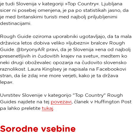
je tudi Slovenija v kategoriji »Top Country«. Ljubljana
sicer ni posebej omenjena, je pa po statistikah jasno, da
je med britanskimi turisti med najbolj priljubljenimi
destinacijami.
Rough Guide oziroma uporabniki ugotavljajo, da ta mala
državica letos dobiva veliko »ljubezni« bralcev Rough
Guide. @bryonyAR pravi, da je Slovenija »ena od najbolj
presenetljivih in čudovitih krajev na svetu«, medtem ko
neki drugi oboževalec opozarja na čudovito slovensko
raznolikost. Laura Kinglsey je napisala na Facebookovi
stran, da še zdaj »ne more verjeti, kako je ta država
lepa«.
Uvrstitev Slovenije v kategorijo "Top Country" Rough
Guides najdete na tej
povezavi
, članek v Huffington Post
pa lahko preletite
tukaj
.
Sorodne vsebine