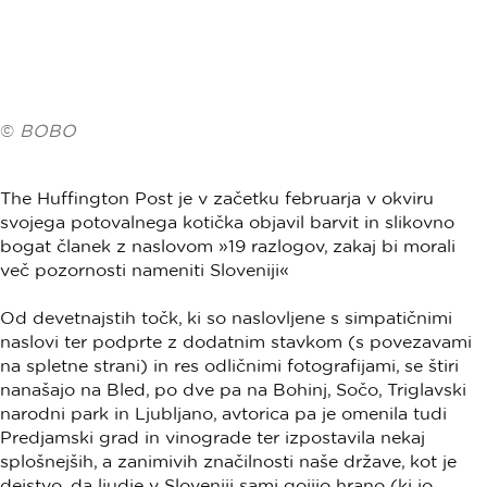
©
BOBO
The Huffington Post je v začetku februarja v okviru
svojega potovalnega kotička objavil barvit in slikovno
bogat članek z naslovom »19 razlogov, zakaj bi morali
več pozornosti nameniti Sloveniji«
Od devetnajstih točk, ki so naslovljene s simpatičnimi
naslovi ter podprte z dodatnim stavkom (s povezavami
na spletne strani) in res odličnimi fotografijami, se štiri
nanašajo na Bled, po dve pa na Bohinj, Sočo, Triglavski
narodni park in Ljubljano, avtorica pa je omenila tudi
Predjamski grad in vinograde ter izpostavila nekaj
splošnejših, a zanimivih značilnosti naše države, kot je
dejstvo, da ljudje v Sloveniji sami gojijo hrano (ki jo