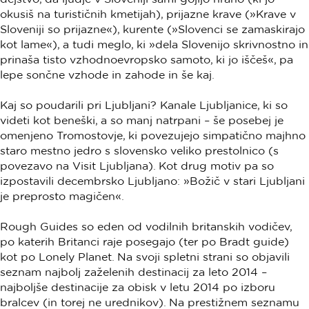
okusiš na turističnih kmetijah), prijazne krave (»Krave v
Sloveniji so prijazne«), kurente (»Slovenci se zamaskirajo
kot lame«), a tudi meglo, ki »dela Slovenijo skrivnostno in
prinaša tisto vzhodnoevropsko samoto, ki jo iščeš«, pa
lepe sončne vzhode in zahode in še kaj.
Kaj so poudarili pri Ljubljani? Kanale Ljubljanice, ki so
videti kot beneški, a so manj natrpani – še posebej je
omenjeno Tromostovje, ki povezujejo simpatično majhno
staro mestno jedro s slovensko veliko prestolnico (s
povezavo na Visit Ljubljana). Kot drug motiv pa so
izpostavili decembrsko Ljubljano: »Božič v stari Ljubljani
je preprosto magičen«.
Rough Guides so eden od vodilnih britanskih vodičev,
po katerih Britanci raje posegajo (ter po Bradt guide)
kot po Lonely Planet. Na svoji spletni strani so objavili
seznam najbolj zaželenih destinacij za leto 2014 –
najboljše destinacije za obisk v letu 2014 po izboru
bralcev (in torej ne urednikov). Na prestižnem seznamu