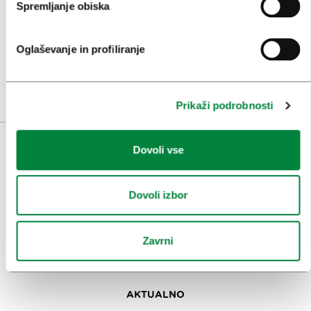
Prijavi se na
e-novice
Spremljanje obiska
Ali nam sledi na:
Oglaševanje in profiliranje
Prikaži podrobnosti
Dovoli vse
OBISKOVALCI
OGLEDI IN IZLETI
Dovoli izbor
ZNAMENITOSTI IN AKTIVNOSTI
UMETNOST IN KULTURA
Zavrni
KULINARIKA
AKTUALNO