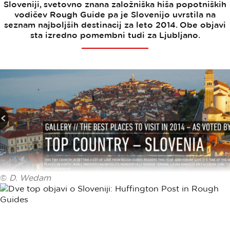
Sloveniji, svetovno znana založniška hiša popotniških
vodičev Rough Guide pa je Slovenijo uvrstila na
seznam najboljših destinacij za leto 2014. Obe objavi
sta izredno pomembni tudi za Ljubljano.
©
D. Wedam