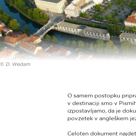
©
D. Wedam
O samem postopku priprav
v destinaciji smo v Pismi
izpostavljamo, da je doku
povzetek v angleškem jez
Celoten dokument najdet