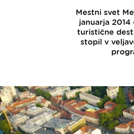
Mestni svet Mes
januarja 2014 
turistične des
stopil v velja
progr