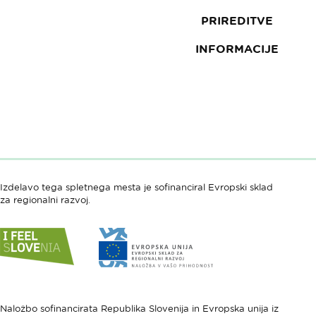
PRIREDITVE
INFORMACIJE
Izdelavo tega spletnega mesta je sofinanciral Evropski sklad
za regionalni razvoj.
Link
Link
do
do
spletne
spletne
strani
strani
I
Evropska
feel
unija
Naložbo sofinancirata Republika Slovenija in Evropska unija iz