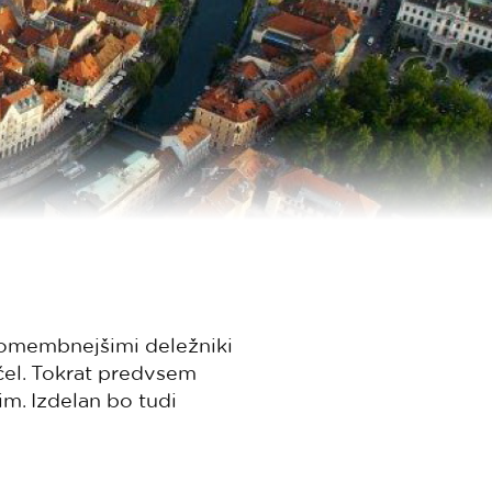
pomembnejšimi deležniki
ačel. Tokrat predvsem
im. Izdelan bo tudi