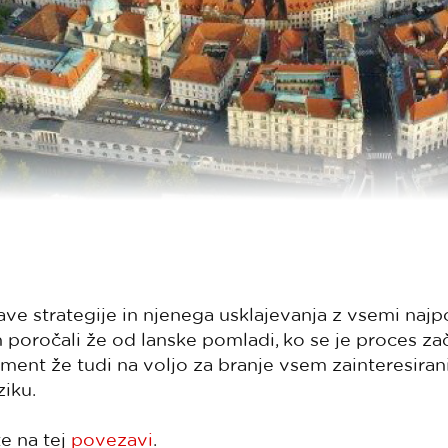
e strategije in njenega usklajevanja z vsemi naj
h poročali že od lanske pomladi, ko se je proces z
ment že tudi na voljo za branje vsem zainteresiran
iku.
e na tej
povezavi
.