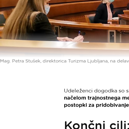
Mag. Petra Stušek, direktorica Turizma Ljubljana, na delavn
Udeleženci dogodka so se
načelom trajnostnega men
postopki za pridobivanje 
Končni cilj