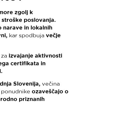
more zgolj k
 stroške poslovanja.
do narave in lokalnih
ni,
kar spodbuja
večje
e za
izvajanje aktivnosti
ga certifikata in
.
ednja Slovenija,
večina
 ponudnike
ozaveščajo o
arodno priznanih