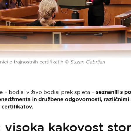
ici o trajnostnih certifikatih ©
Suzan Gabrijan
 – bodisi v živo bodisi prek spleta –
seznanili s p
edžmenta in družbene odgovornosti, različnimi ze
certifikatov.
: visoka kakovost stor