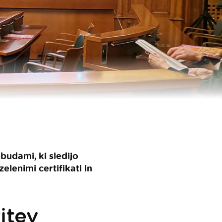
obudami, ki sledijo
lenimi certifikati in
itev