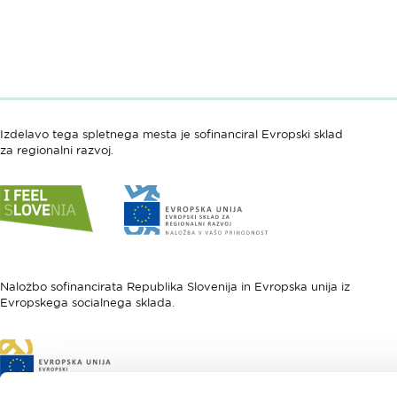
Izdelavo tega spletnega mesta je sofinanciral Evropski sklad
za regionalni razvoj.
Link
Link
do
do
spletne
spletne
strani
strani
I
Evropska
feel
unija
Naložbo sofinancirata Republika Slovenija in Evropska unija iz
Evropskega socialnega sklada.
Slovenia
-
Evropski
sklad
Link
za
do
regionalni
spletne