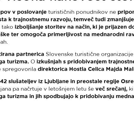
epov v poslovanje
turističnih ponudnikov ne
pripo
ta k trajnostnemu razvoju, temveč tudi zmanjšuje
je tako
izboljšanje storitev na način, ki je prijazen 
oške ter omogoča primerljivost na mednarodni rav
ah.
tirana partnerica
Slovenske turistične organizacij
a turizma.
O
izkušnjah s pridobivanjem trajnostne
e spregovorila
direktorica Hostla Celica Majda Mali
42 slušateljev iz Ljubljane in preostale regije Osr
ljana pa načrtuje v letošnjem letu še
več srečanj,
ki
a turizma in jih spodbujajo k pridobivanju medn