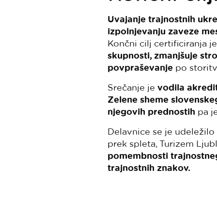
Uvajanje trajnostnih ukr
izpolnjevanju zaveze mes
Končni cilj certificiranja 
skupnosti, zmanjšuje str
povpraševanje
po storitv
Srečanje je
vodila akredi
Zelene sheme slovenskeg
njegovih prednostih
pa j
Delavnice se je udeležilo
prek spleta, Turizem Ljub
pomembnosti trajnostneg
trajnostnih znakov.