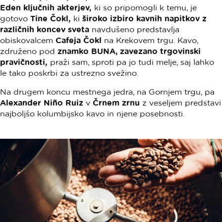
Eden ključnih akterjev,
ki so pripomogli k temu, je
gotovo
Tine Čokl,
ki
široko izbiro kavnih napitkov z
različnih koncev sveta
navdušeno predstavlja
obiskovalcem
Cafeja Čokl
na Krekovem trgu. Kavo,
združeno pod
znamko BUNA, zavezano trgovinski
pravičnosti,
praži sam, sproti pa jo tudi melje, saj lahko
le tako poskrbi za ustrezno svežino.
Na drugem koncu mestnega jedra, na Gornjem trgu, pa
Alexander Niño Ruiz
v
Črnem zrnu
z veseljem predstavi
najboljšo kolumbijsko kavo in njene posebnosti.