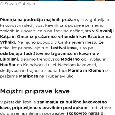
© Suzan Gabrijan
Pionirja na področju majhnih pražarn,
ki zagotavljajo
kakovost in sledljivost kavnih zrn, pozneje primerno
zmletih in uporabljenih na številne načine, sta
v Sloveniji
Katja in Omar iz pražarnice vrhunskih kav Escobar na
Vrhniki.
Na njuno pobudo v Cankarjevem mestu že
nekaj let pripravljajo tudi
festival kave,
s to pa
oskrbujejo tudi številne trgovinice in kavarne v
Ljubljani,
denimo trendovsko
Moderno
ob Tivoliju in
NeuBar
na Kolodvorski ulici. Načelom kakovosti,
sledljivosti in trajnosti sledita tudi
Marina in Klemen
iz
pražarne
Mariposa
na Trubarjevi ulici.
Mojstri priprave kave
V preteklih letih je
zanimanje za butično kakovostno
kavo, pripravljeno s pravilnim postopkom
– od izbora
do praženja, mletja in postrežbe,
skokovito naraslo.