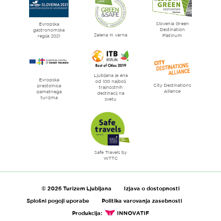
Ljubljana
mesto
Slovenia Green
literature
Evropska
Destination
gastronomska
Zelena in varna
Platinum
regija 2021
Ljubljana je ena
Evropska
od 100 najbolj
City Destinations
prestolnica
trajnostnih
Alliance
pametnega
destinacij na
turizma
svetu
Safe Travels by
WTTC
© 2026 Turizem Ljubljana
Izjava o dostopnosti
Splošni pogoji uporabe
Politika varovanja zasebnosti
Produkcija:
INNOVATIF