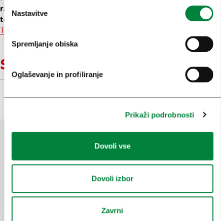
razcveta kakovostnega kavopivstva v Ljubljani,
več o
Nastavitve
tem
pa si je mogoče prebrati na
spletnem mestu
Turizma Ljubljana Gourmet Ljubljana
.
Spremljanje obiska
Sorodne vsebine
Oglaševanje in profiliranje
Prikaži podrobnosti
Dovoli vse
Pomagajte nam izboljšati spletno
mesto
Dovoli izbor
Ste našli informacije, ki ste jih iskali?
Zavrni