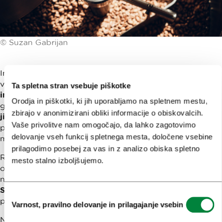
© Suzan Gabrijan
In
Peter Ševič,
ki si je, prepričan, da smo Slovenci
vrhunski poznavalci slabe kave, v svojih kavarnah
Stow
Ta spletna stran vsebuje piškotke
in Stow2go
na Gosposki ulici in na Prešernovem trgu za
Orodja in piškotki, ki jih uporabljamo na spletnem mestu,
glavno misijo zadal gostom ponuditi
vrhunsko kavo ter
zbirajo v anonimizirani obliki informacije o obiskovalcih.
jih izobraziti o paleti okusov,
ki jo ponuja. (Njihovo
Vaše privolitve nam omogočajo, da lahko zagotovimo
praženo kavo strežejo tudi v mobilni kavarni na osrednji
delovanje vseh funkcij spletnega mesta, določene vsebine
mestni tržnici
Tri Marije.)
prilagodimo posebej za vas in z analizo obiska spletno
Raziskovalci kavnih zrn, pridobljenih na družbeno
mesto stalno izboljšujemo.
odgovoren način, se bodo dobro počutili tudi v
Tozdu
na Gallusovem nabrežju, na Krakovskem nasipu pa je
Sabin-Alexandru Minea
odprl
Malo pražarno
z rastočo
Izbira
ponudbo
kakovostne kave s sledljivim poreklom.
Varnost, pravilno delovanje in prilagajanje vsebin
soglasja
Na kratko smo razkrili
nekatere osrednje akterje