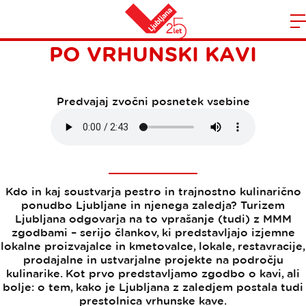
MMM ZGODBE: KO ZADIŠI
Domov
PO VRHUNSKI KAVI
n
Predvajaj zvočni posnetek vsebine
Kdo in kaj soustvarja pestro in trajnostno kulinarično
ponudbo Ljubljane in njenega zaledja? Turizem
Ljubljana odgovarja na to vprašanje (tudi) z MMM
zgodbami – serijo člankov, ki predstavljajo izjemne
lokalne proizvajalce in kmetovalce, lokale, restavracije,
prodajalne in ustvarjalne projekte na področju
kulinarike. Kot prvo predstavljamo zgodbo o kavi, ali
bolje: o tem, kako je Ljubljana z zaledjem postala tudi
prestolnica vrhunske kave.