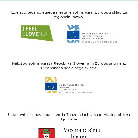
Izdelavo tega spletnega mesta je sofinanciral Evropski sklad za
regionalni razvoj.
Link
Link
do
do
spletne
spletne
strani
strani
I
Evropska
feel
unija
Naložbo sofinancirata Republika Slovenija in Evropska unija iz
Slovenia
-
Evropskega socialnega sklada.
Evropski
Link
sklad
do
za
spletne
regionalni
strani
razvoj
Evropski
socialni
Ustanoviteljica javnega zavoda Turizem Ljubljana je Mestna občina
sklad
Ljubljana