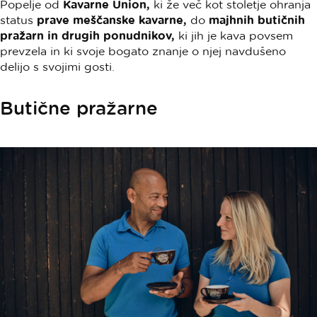
Popelje od
Kavarne Union,
ki že več kot stoletje ohranja
status
prave meščanske kavarne,
do
majhnih butičnih
pražarn in drugih ponudnikov,
ki jih je kava povsem
prevzela in ki svoje bogato znanje o njej navdušeno
delijo s svojimi gosti.
Butične pražarne