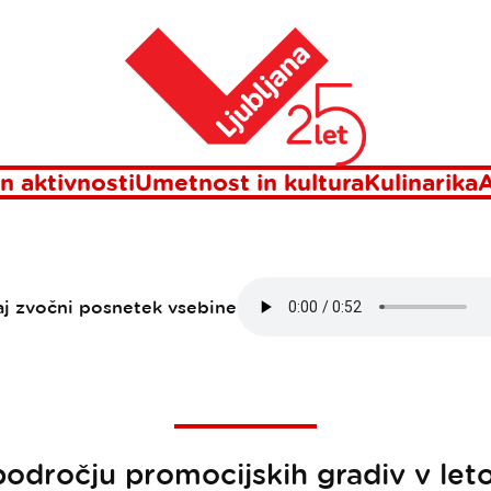
jubljana ima novo serijo promocijskih plakatov
Domov
JANA IMA NOVO 
MOCIJSKIH PLAK
n aktivnosti
Umetnost in kultura
Kulinarika
A
aj zvočni posnetek vsebine
področju promocijskih gradiv v let