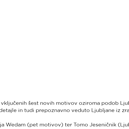
e vključenih šest novih motivov oziroma podob Ljubl
etajle in tudi prepoznavno veduto Ljubljane iz zr
nja Wedam (pet motivov) ter Tomo Jeseničnik (Ljubl