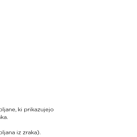
jane, ki prikazujejo
aka.
jana iz zraka).