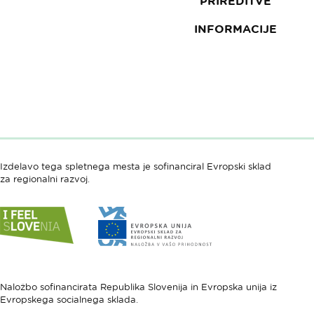
PRIREDITVE
INFORMACIJE
Izdelavo tega spletnega mesta je sofinanciral Evropski sklad
za regionalni razvoj.
Link
Link
do
do
spletne
spletne
strani
strani
I
Evropska
feel
unija
Naložbo sofinancirata Republika Slovenija in Evropska unija iz
Evropskega socialnega sklada.
Slovenia
-