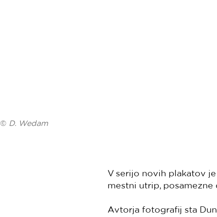
©
D. Wedam
V serijo novih plakatov j
mestni utrip, posamezne d
Avtorja fotografij sta Du