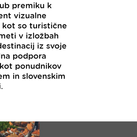
ljub premiku k
nt vizualne
 kot so turistične
imeti v izložbah
stinacij iz svoje
lna podpora
 kot ponudnikov
-em in slovenskim
.