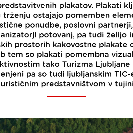
predstavitvenih plakatov. Plakati k
u trženju ostajajo pomemben eleme
stične ponudbe, poslovni partnerji,
anizatorji potovanj, pa tudi želijo 
kih prostorih kakovostne plakate de
b tem so plakati pomembna vizua
ktivnostim tako Turizma Ljubljane
enjeni pa so tudi ljubljanskim TIC
turističnim predstavništvom v tujini