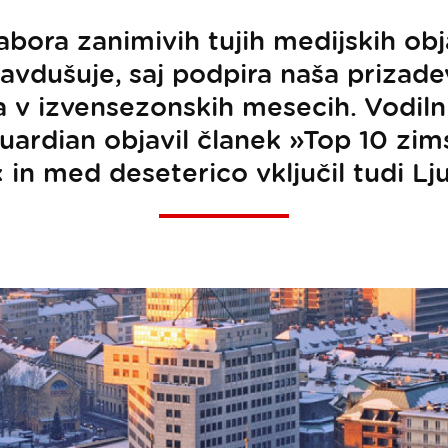
bora zanimivih tujih medijskih obja
avdušuje, saj podpira naša prizade
v izvensezonskih mesecih. Vodilni
uardian objavil članek »Top 10 zim
 in med deseterico vključil tudi Lj