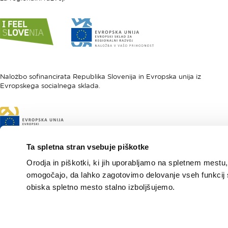
Link
Link
do
do
spletne
spletne
strani
strani
I
Evropska
feel
unija
Naložbo sofinancirata Republika Slovenija in Evropska unija iz
Evropskega socialnega sklada.
Slovenia
-
Evropski
sklad
Link
za
do
regionalni
spletne
razvoj
strani
Ta spletna stran vsebuje piškotke
Evropski
Orodja in piškotki, ki jih uporabljamo na spletnem mestu,
socialni
sklad
omogočajo, da lahko zagotovimo delovanje vseh funkcij 
obiska spletno mesto stalno izboljšujemo.