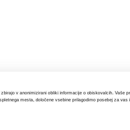
 zbirajo v anonimizirani obliki informacije o obiskovalcih. Vaše p
spletnega mesta, določene vsebine prilagodimo posebej za vas i
Ljubljana je ena od 100