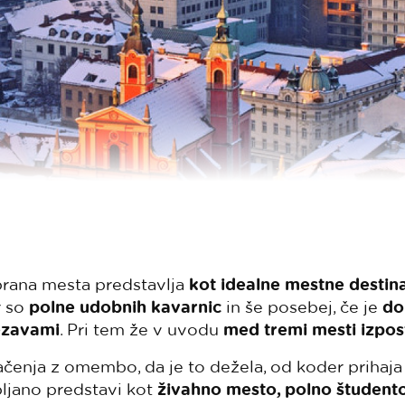
brana mesta predstavlja
kot idealne mestne destina
r so
polne udobnih kavarnic
in še posebej, če je
do
ezavami
. Pri tem že v uvodu
med tremi mesti izpos
čenja z omembo, da je to dežela, od koder prihaj
bljano predstavi kot
živahno mesto, polno študentov