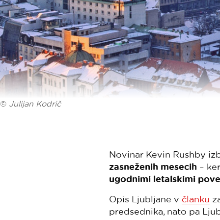
©
Julijan Kodrič
Novinar Kevin Rushby iz
zasneženih mesecih
– ke
ugodnimi letalskimi pov
Opis Ljubljane v
članku
za
predsednika, nato pa Lju