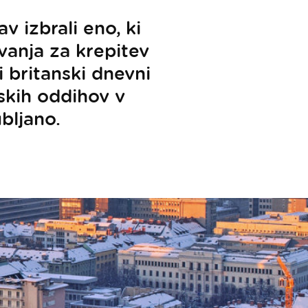
v izbrali eno, ki
vanja za krepitev
 britanski dnevni
skih oddihov v
ubljano.