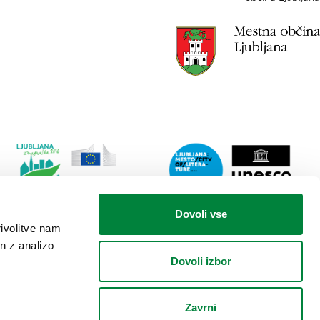
Link
Lin
Dovoli vse
do
do
rivolitve nam
spletne
spl
n z analizo
strani
stra
Dovoli izbor
Ljubljana.si
Lju
-
mes
Zelena
lite
Zavrni
prestolnica