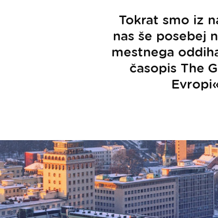
Tokrat smo iz na
nas še posebej n
mestnega oddiha 
časopis The G
Evropi«