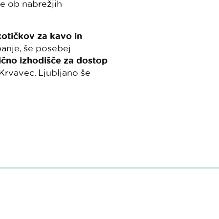
e ob nabrežjih
kotičkov za kavo in
panje, še posebej
ično izhodišče za dostop
 Krvavec. Ljubljano še