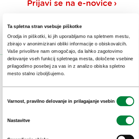
Prijavi se na
e-novice
Ali nam sledi na:
Ta spletna stran vsebuje piškotke
Orodja in piškotki, ki jih uporabljamo na spletnem mestu,
zbirajo v anonimizirani obliki informacije o obiskovalcih.
Vaše privolitve nam omogočajo, da lahko zagotovimo
delovanje vseh funkcij spletnega mesta, določene vsebine
prilagodimo posebej za vas in z analizo obiska spletno
OBISKOVALCI
mesto stalno izboljšujemo.
OGLEDI IN IZLETI
ZNAMENITOSTI IN AKTIVNOSTI
Izbira
Varnost, pravilno delovanje in prilagajanje vsebin
soglasja
UMETNOST IN KULTURA
KULINARIKA
Nastavitve
AKTUALNO