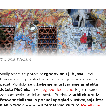
©
Dunja Wedam
Wallpaper* se potopi
v zgodovino Ljubljane
– od
Emone naprej, in sledi slogom, ki so ji zapustili viden
pečat. Poglobi se v
življenje in ustvarjanje arhitekta
Jožeta Plečnika
in v
njegovo dediščino
, ki je močno
zaznamovala podobo mesta. Predstavi
arhitekturo iz
časov socializma in ponudi vpogled v ustvarjanje izza
njenih zidov.
Razišče
alternativno kulturo
Metelkove
.