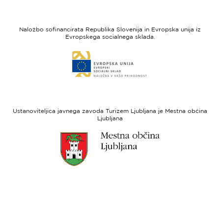
strani
strani
I
Evropska
feel
unija
Naložbo sofinancirata Republika Slovenija in Evropska unija iz
Slovenia
-
Evropskega socialnega sklada.
Evropski
Link
sklad
do
za
spletne
regionalni
strani
razvoj
Evropski
socialni
Ustanoviteljica javnega zavoda Turizem Ljubljana je Mestna občina
sklad
Ljubljana
Link
do
spletne
strani
Ljubljana.si