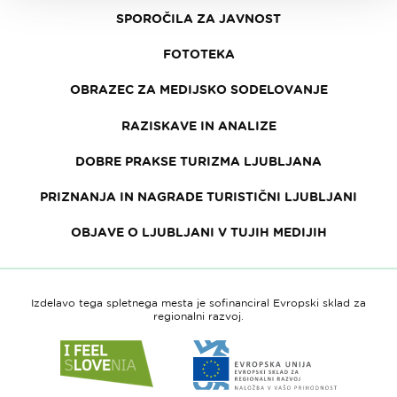
SPOROČILA ZA JAVNOST
FOTOTEKA
OBRAZEC ZA MEDIJSKO SODELOVANJE
RAZISKAVE IN ANALIZE
DOBRE PRAKSE TURIZMA LJUBLJANA
PRIZNANJA IN NAGRADE TURISTIČNI LJUBLJANI
OBJAVE O LJUBLJANI V TUJIH MEDIJIH
Izdelavo tega spletnega mesta je sofinanciral Evropski sklad za
regionalni razvoj.
Link
Link
do
do
spletne
spletne