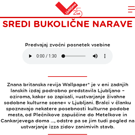
PROGRESIVNA KULTURA
Domov
SREDI BUKOLIČNE NARAVE
n
Predvajaj zvočni posnetek vsebine
Znana britanska revija Wallpaper* je v eni zadnjih
lanskih izdaj podrobno predstavila Ljubljano –
oziroma, kakor so zapisali, »ustvarjanje živahne
sodobne kulturne scene« v Ljubljani. Bralci v članku
spoznavajo nekatere posebnosti kulturne podobe
mesta, od Plečnikove zapuščine do Metelkove in
Cankarjevega doma ..., odstre pa se jim tudi pogled na
ustvarjanje izza zidov zanimivih stavb.