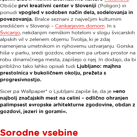
Obišče
prvi kreativni center v Sloveniji
(Poligon) in
ponudi
vpogled v sodoben način dela, sodelovanja in
povezovanja.
Bralce seznani z največjim kulturnim
središčem v Sloveniji –
Cankarjevim domom
. In s
Švicarijo
, nekdanjim nemškim hotelom v slogu švicarskih
alpskih vil v zelenem objemu Tivolija, ki je zdaj
namenjena umetnikom in njihovemu ustvarjanju. Gorska
hiša v parku, sredi gozdov, obenem pa urbani prostor na
robu dinamičnega mesta, zapišejo o njej. In dodajo, da bi
približno tako lahko opisali tudi
Ljubljano: majhna
prestolnica v bukoličnem okolju, prežeta s
progresivnostjo.
Sicer pa Wallpaper* o Ljubljani zapiše še, da je
»eno
najbolj značajskih mest na celini – odlično ohranjen
palimpsest evropske arhitekturne zgodovine, obdan z
gozdovi, jezeri in gorami«.
Sorodne vsebine