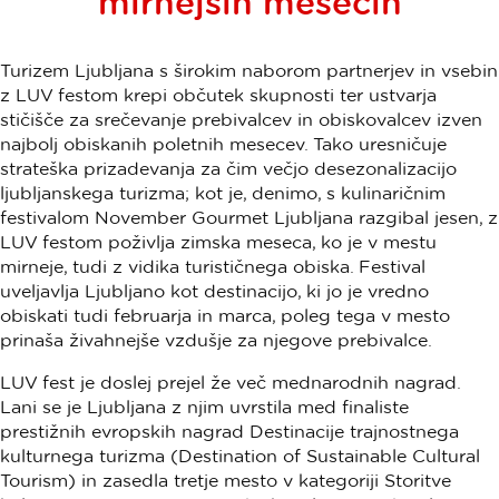
mirnejših mesecih
Turizem Ljubljana s širokim naborom partnerjev in vsebin
z LUV festom krepi občutek skupnosti ter ustvarja
stičišče za srečevanje prebivalcev in obiskovalcev izven
najbolj obiskanih poletnih mesecev. Tako uresničuje
strateška prizadevanja za čim večjo desezonalizacijo
ljubljanskega turizma; kot je, denimo, s kulinaričnim
festivalom November Gourmet Ljubljana razgibal jesen, z
LUV festom poživlja zimska meseca, ko je v mestu
mirneje, tudi z vidika turističnega obiska. Festival
uveljavlja Ljubljano kot destinacijo, ki jo je vredno
obiskati tudi februarja in marca, poleg tega v mesto
prinaša živahnejše vzdušje za njegove prebivalce.
LUV fest je doslej prejel že več mednarodnih nagrad.
Lani se je Ljubljana z njim uvrstila med finaliste
prestižnih evropskih nagrad Destinacije trajnostnega
kulturnega turizma (Destination of Sustainable Cultural
Tourism) in zasedla tretje mesto v kategoriji Storitve