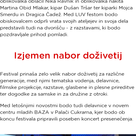
oblikovalka oblačil Nika Ravnik in oblikovalka nakita
Martina Obid Mlakar, kipar Dušan Tršar ter kiparki Mojca
Smerdu in Dragica Čadež. Med LUV festom bodo
obiskovalcem odprli vrata svojih ateljejev in svoja dela
predstavili tudi na dvorišču - z razstavami, ki bodo
pozdravljale prihod pomladi.
Izjemen nabor doživetij
Festival prinaša zelo velik nabor doživetij za različne
generacije, med njimi tematska vodenja, delavnice,
filmske projekcije, razstave, glasbene in plesne prireditve
ter dogodke za samske in za družine z otroki.
Med letošnjimi novostmi bodo tudi delavnice v novem
centru mladih BAZA v Palači Cukrarna, kjer bodo ob
koncu festivala pripravili poseben koncert presenečenja.