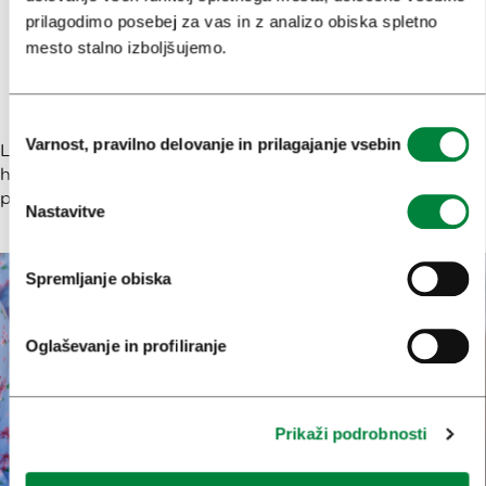
prilagodimo posebej za vas in z analizo obiska spletno
Razvajanje v hotelih in pri
mesto stalno izboljšujemo.
gostincih
Izbira
Varnost, pravilno delovanje in prilagajanje vsebin
soglasja
LUV festu se tudi letos pridružujejo številni ljubljanski
hotelirji in gostinci, ki bodo med festivalom ponujali
posebne hotelske pakete in kulinarične poslastice.
Nastavitve
Spremljanje obiska
Oglaševanje in profiliranje
Prikaži podrobnosti