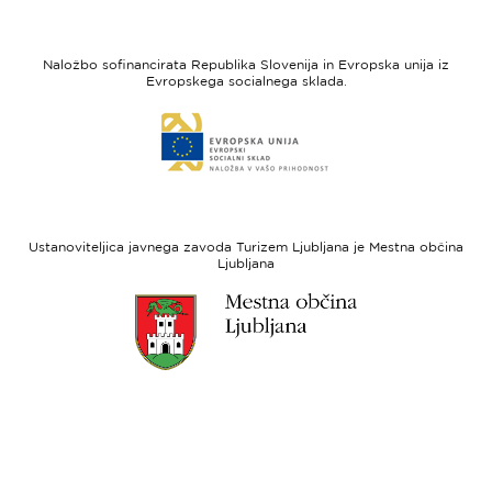
strani
strani
I
Evropska
feel
unija
Naložbo sofinancirata Republika Slovenija in Evropska unija iz
Slovenia
-
Evropskega socialnega sklada.
Evropski
Link
sklad
do
za
spletne
regionalni
strani
razvoj
Evropski
socialni
Ustanoviteljica javnega zavoda Turizem Ljubljana je Mestna občina
sklad
Ljubljana
Link
do
spletne
strani
Ljubljana.si