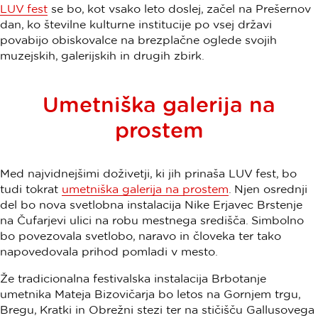
LUV fest
se bo, kot vsako leto doslej, začel na Prešernov
dan, ko številne kulturne institucije po vsej državi
povabijo obiskovalce na brezplačne oglede svojih
muzejskih, galerijskih in drugih zbirk.
Umetniška galerija na
prostem
Med najvidnejšimi doživetji, ki jih prinaša LUV fest, bo
tudi tokrat
umetniška galerija na prostem
. Njen osrednji
del bo nova svetlobna instalacija Nike Erjavec Brstenje
na Čufarjevi ulici na robu mestnega središča. Simbolno
bo povezovala svetlobo, naravo in človeka ter tako
napovedovala prihod pomladi v mesto.
Že tradicionalna festivalska instalacija Brbotanje
umetnika Mateja Bizovičarja bo letos na Gornjem trgu,
Bregu, Kratki in Obrežni stezi ter na stičišču Gallusovega