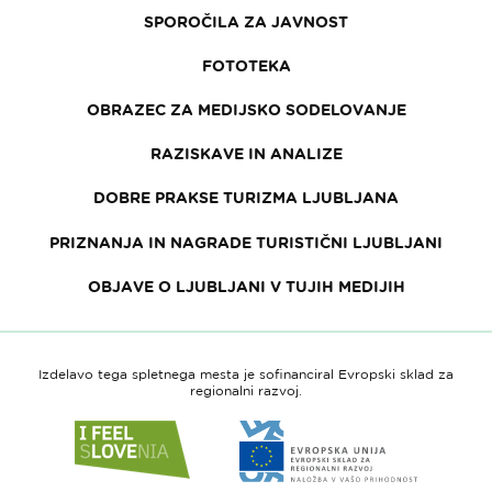
SPOROČILA ZA JAVNOST
FOTOTEKA
OBRAZEC ZA MEDIJSKO SODELOVANJE
RAZISKAVE IN ANALIZE
DOBRE PRAKSE TURIZMA LJUBLJANA
PRIZNANJA IN NAGRADE TURISTIČNI LJUBLJANI
OBJAVE O LJUBLJANI V TUJIH MEDIJIH
Izdelavo tega spletnega mesta je sofinanciral Evropski sklad za
regionalni razvoj.
Link
Link
do
do
spletne
spletne