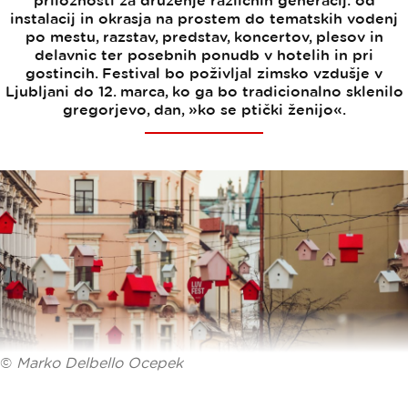
priložnosti za druženje različnih generacij: od
instalacij in okrasja na prostem do tematskih vodenj
po mestu, razstav, predstav, koncertov, plesov in
delavnic ter posebnih ponudb v hotelih in pri
gostincih. Festival bo poživljal zimsko vzdušje v
Ljubljani do 12. marca, ko ga bo tradicionalno sklenilo
gregorjevo, dan, »ko se ptički ženijo«.
©
Marko Delbello Ocepek