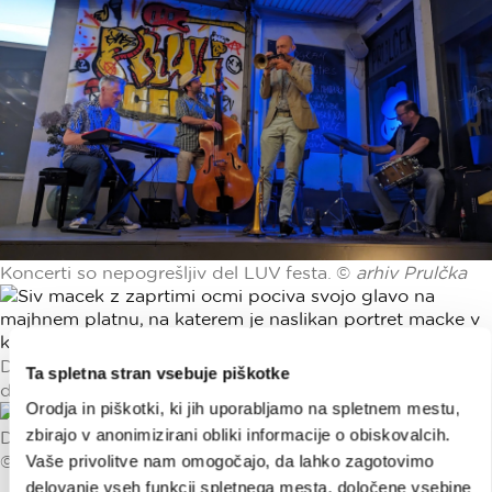
Koncerti so nepogrešljiv del LUV festa. ©
arhiv Prulčka
Delavnica čuječega risanja - ena številnih ustvarjalnih
Ta spletna stran vsebuje piškotke
dejavnosti, ki jih prinaša festival. ©
Peter Ciuha
Orodja in piškotki, ki jih uporabljamo na spletnem mestu,
zbirajo v anonimizirani obliki informacije o obiskovalcih.
Dogodki za samske: Ljubezen Offline - zmenki v živo
Vaše privolitve nam omogočajo, da lahko zagotovimo
©
Domen Pal
delovanje vseh funkcij spletnega mesta, določene vsebine