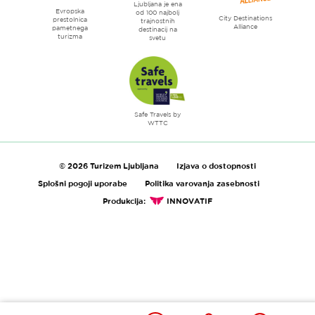
Ljubljana je ena
Evropska
od 100 najbolj
City Destinations
prestolnica
trajnostnih
Alliance
pametnega
destinacij na
turizma
svetu
Safe Travels by
WTTC
© 2026 Turizem Ljubljana
Izjava o dostopnosti
Splošni pogoji uporabe
Politika varovanja zasebnosti
Produkcija:
INNOVATIF