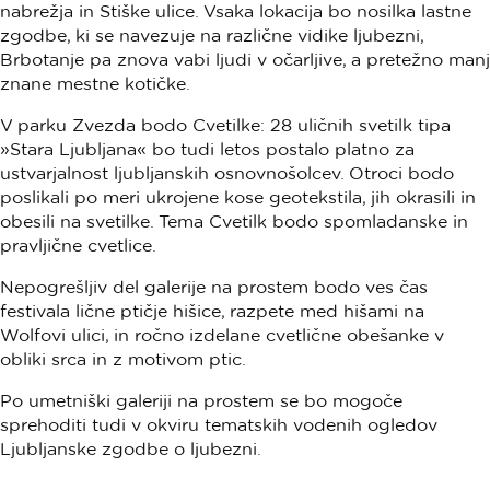
nabrežja in Stiške ulice. Vsaka lokacija bo nosilka lastne
zgodbe, ki se navezuje na različne vidike ljubezni,
Brbotanje pa znova vabi ljudi v očarljive, a pretežno manj
znane mestne kotičke.
V parku Zvezda bodo Cvetilke: 28 uličnih svetilk tipa
»Stara Ljubljana« bo tudi letos postalo platno za
ustvarjalnost ljubljanskih osnovnošolcev. Otroci bodo
poslikali po meri ukrojene kose geotekstila, jih okrasili in
obesili na svetilke. Tema Cvetilk bodo spomladanske in
pravljične cvetlice.
Nepogrešljiv del galerije na prostem bodo ves čas
festivala lične ptičje hišice, razpete med hišami na
Wolfovi ulici, in ročno izdelane cvetlične obešanke v
obliki srca in z motivom ptic.
Po umetniški galeriji na prostem se bo mogoče
sprehoditi tudi v okviru tematskih vodenih ogledov
Ljubljanske zgodbe o ljubezni.