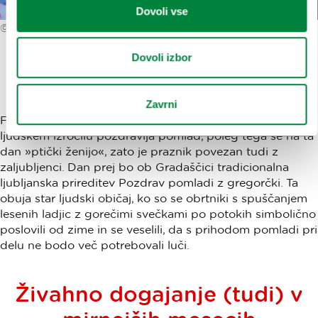
Dovoli vse
©
arhiv Butika lePotica
Dovoli izbor
Gregorjevo in gregorčki
Zavrni
Festival se bo končal 12. marca, na gregorjevo, ki po
ljudskem izročilu pozdravlja pomlad, poleg tega se na ta
dan »ptički ženijo«, zato je praznik povezan tudi z
zaljubljenci. Dan prej bo ob Gradaščici tradicionalna
ljubljanska prireditev Pozdrav pomladi z gregorčki. Ta
obuja star ljudski običaj, ko so se obrtniki s spuščanjem
lesenih ladjic z gorečimi svečkami po potokih simbolično
poslovili od zime in se veselili, da s prihodom pomladi pri
delu ne bodo več potrebovali luči.
Živahno dogajanje (tudi) v