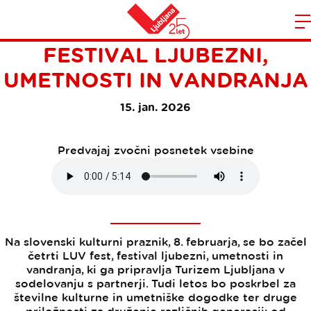
BLIŽA SE ČETRTI LUV FEST,
Domov
FESTIVAL LJUBEZNI,
n
UMETNOSTI IN VANDRANJA
15. jan. 2026
Predvajaj zvočni posnetek vsebine
Na slovenski kulturni praznik, 8. februarja, se bo začel
četrti LUV fest, festival ljubezni, umetnosti in
vandranja, ki ga pripravlja Turizem Ljubljana v
sodelovanju s partnerji. Tudi letos bo poskrbel za
številne kulturne in umetniške dogodke ter druge