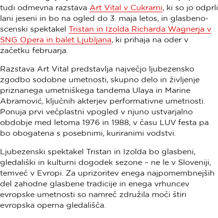
tudi odmevna razstava
Art Vital v Cukrarni
, ki so jo odprli
lani jeseni in bo na ogled do 3. maja letos, in glasbeno-
scenski spektakel
Tristan in Izolda Richarda Wagnerja v
SNG Opera in balet Ljubljana
, ki prihaja na oder v
začetku februarja.
Razstava Art Vital predstavlja največjo ljubezensko
zgodbo sodobne umetnosti, skupno delo in življenje
priznanega umetniškega tandema Ulaya in Marine
Abramović, ključnih akterjev performativne umetnosti.
Ponuja prvi večplastni vpogled v njuno ustvarjalno
obdobje med letoma 1976 in 1988, v času LUV festa pa
bo obogatena s posebnimi, kuriranimi vodstvi.
Ljubezenski spektakel Tristan in Izolda bo glasbeni,
gledališki in kulturni dogodek sezone – ne le v Sloveniji,
temveč v Evropi. Za uprizoritev enega najpomembnejših
del zahodne glasbene tradicije in enega vrhuncev
evropske umetnosti so namreč združila moči štiri
evropska operna gledališča.