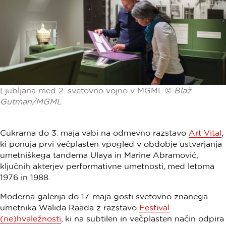
Ljubljana med 2. svetovno vojno v MGML ©
Blaž
Gutman/MGML
Cukrarna do 3. maja vabi na odmevno razstavo
Art Vital
,
ki ponuja prvi večplasten vpogled v obdobje ustvarjanja
umetniškega tandema Ulaya in Marine Abramović,
ključnih akterjev performativne umetnosti, med letoma
1976 in 1988.
Moderna galerija do 17. maja gosti svetovno znanega
umetnika Walida Raada z razstavo
Festival
(ne)hvaležnosti
, ki na subtilen in večplasten način odpira