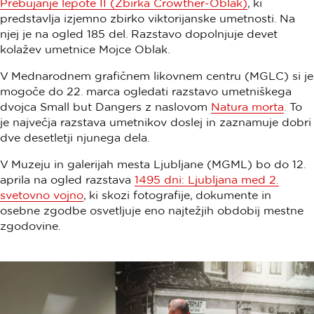
Prebujanje lepote II (Zbirka Crowther-Oblak)
, ki
predstavlja izjemno zbirko viktorijanske umetnosti. Na
njej je na ogled 185 del. Razstavo dopolnjuje devet
kolažev umetnice Mojce Oblak.
V Mednarodnem grafičnem likovnem centru (MGLC) si je
mogoče do 22. marca ogledati razstavo umetniškega
dvojca Small but Dangers z naslovom
Natura morta
. To
je največja razstava umetnikov doslej in zaznamuje dobri
dve desetletji njunega dela.
V Muzeju in galerijah mesta Ljubljane (MGML) bo do 12.
aprila na ogled razstava
1495 dni: Ljubljana med 2.
svetovno vojno
, ki skozi fotografije, dokumente in
osebne zgodbe osvetljuje eno najtežjih obdobij mestne
zgodovine.