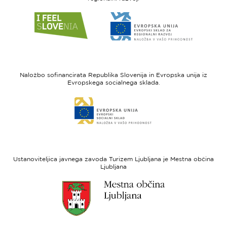
Link
Link
do
do
spletne
spletne
strani
strani
I
Evropska
feel
unija
Naložbo sofinancirata Republika Slovenija in Evropska unija iz
Slovenia
-
Evropskega socialnega sklada.
Evropski
Link
sklad
do
za
spletne
regionalni
strani
razvoj
Evropski
socialni
Ustanoviteljica javnega zavoda Turizem Ljubljana je Mestna občina
sklad
Ljubljana
Link