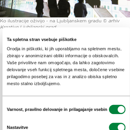
Ko ilustracije oživijo - na Ljubljanskem gradu ©
arhiv
Kreative Ljubljanski grad
Ta spletna stran vsebuje piškotke
Orodja in piškotki, ki jih uporabljamo na spletnem mestu,
zbirajo v anonimizirani obliki informacije o obiskovalcih.
Vaše privolitve nam omogočajo, da lahko zagotovimo
delovanje vseh funkcij spletnega mesta, določene vsebine
Pomagajte nam izboljšati spletno
prilagodimo posebej za vas in z analizo obiska spletno
mesto
mesto stalno izboljšujemo.
Ste našli informacije, ki ste jih iskali?
Izbira
Varnost, pravilno delovanje in prilagajanje vsebin
soglasja
Da
Ne
Nastavitve