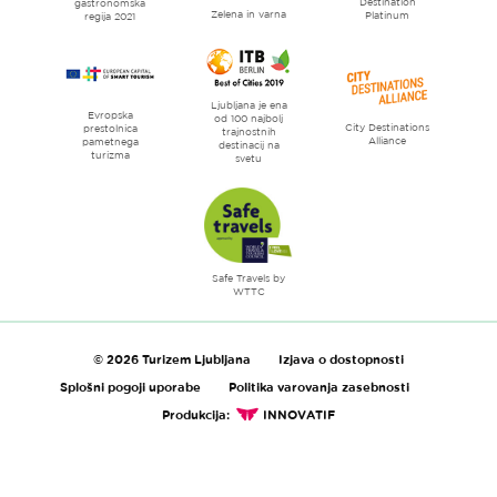
Destination
gastronomska
Zelena in varna
Platinum
regija 2021
Ljubljana je ena
Evropska
od 100 najbolj
City Destinations
prestolnica
trajnostnih
Alliance
pametnega
destinacij na
turizma
svetu
Safe Travels by
WTTC
© 2026 Turizem Ljubljana
Izjava o dostopnosti
Splošni pogoji uporabe
Politika varovanja zasebnosti
Produkcija:
INNOVATIF