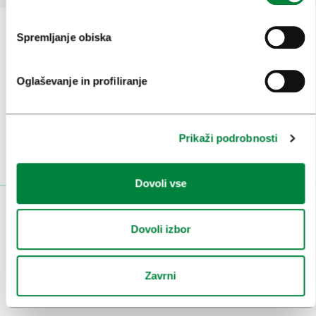
Spremljanje obiska
Prijavi se na
e-novice
Oglaševanje in profiliranje
Ali nam sledi na:
Prikaži podrobnosti
Dovoli vse
OBISKOVALCI
Dovoli izbor
OGLEDI IN IZLETI
ZNAMENITOSTI IN AKTIVNOSTI
Zavrni
UMETNOST IN KULTURA