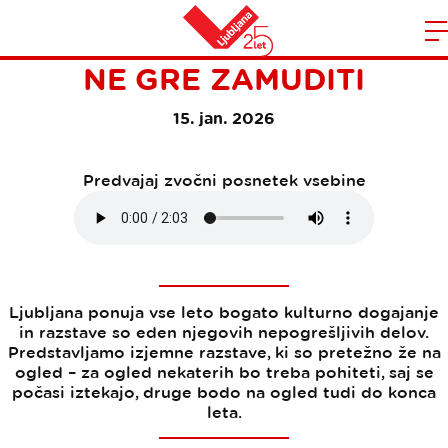
IZJEMNE RAZSTAVE, KI JIH
Domov
NE GRE ZAMUDITI
n
15. jan. 2026
Predvajaj zvočni posnetek vsebine
Ljubljana ponuja vse leto bogato kulturno dogajanje
in razstave so eden njegovih nepogrešljivih delov.
Predstavljamo izjemne razstave, ki so pretežno že na
ogled – za ogled nekaterih bo treba pohiteti, saj se
počasi iztekajo, druge bodo na ogled tudi do konca
leta.