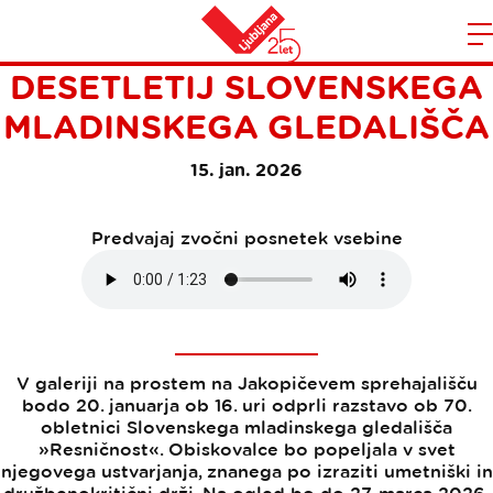
SEDEM USTVARJALNIH
Domov
DESETLETIJ SLOVENSKEGA
n
MLADINSKEGA GLEDALIŠČA
15. jan. 2026
Predvajaj zvočni posnetek vsebine
V galeriji na prostem na Jakopičevem sprehajališču
bodo 20. januarja ob 16. uri odprli razstavo ob 70.
obletnici Slovenskega mladinskega gledališča
»Resničnost«. Obiskovalce bo popeljala v svet
njegovega ustvarjanja, znanega po izraziti umetniški in