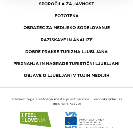
SPOROČILA ZA JAVNOST
FOTOTEKA
OBRAZEC ZA MEDIJSKO SODELOVANJE
RAZISKAVE IN ANALIZE
DOBRE PRAKSE TURIZMA LJUBLJANA
PRIZNANJA IN NAGRADE TURISTIČNI LJUBLJANI
OBJAVE O LJUBLJANI V TUJIH MEDIJIH
Izdelavo tega spletnega mesta je sofinanciral Evropski sklad za
regionalni razvoj.
Link
Link
do
do
spletne
spletne