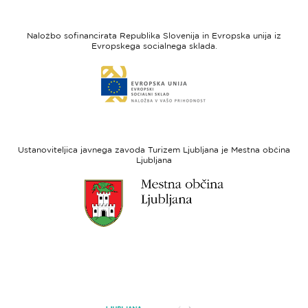
strani
strani
I
Evropska
feel
unija
Naložbo sofinancirata Republika Slovenija in Evropska unija iz
Slovenia
-
Evropskega socialnega sklada.
Evropski
Link
sklad
do
za
spletne
regionalni
strani
razvoj
Evropski
socialni
Ustanoviteljica javnega zavoda Turizem Ljubljana je Mestna občina
sklad
Ljubljana
Link
do
spletne
strani
Ljubljana.si