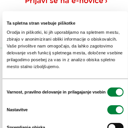
Prijavi se na
e-novice
Ali nam sledi na:
Ta spletna stran vsebuje piškotke
Orodja in piškotki, ki jih uporabljamo na spletnem mestu,
zbirajo v anonimizirani obliki informacije o obiskovalcih.
Vaše privolitve nam omogočajo, da lahko zagotovimo
delovanje vseh funkcij spletnega mesta, določene vsebine
OBISKOVALCI
prilagodimo posebej za vas in z analizo obiska spletno
mesto stalno izboljšujemo.
OGLEDI IN IZLETI
ZNAMENITOSTI IN AKTIVNOSTI
Izbira
Varnost, pravilno delovanje in prilagajanje vsebin
soglasja
UMETNOST IN KULTURA
KULINARIKA
Nastavitve
AKTUALNO
Spremljanje obiska