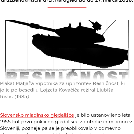
družbenokritični drži. Na ogled bo do 27. marca 2026.
Plakat Matjaža Vipotnika za uprizoritev Resničnost, ki
jo je po besedilu Lojzeta Kovačiča režiral Ljubiša
Ristić (1985).
Slovensko mladinsko gledališče
je bilo ustanovljeno leta
1955 kot prvo poklicno gledališče za otroke in mladino v
Sloveniji, pozneje pa se je preoblikovalo v odmevno