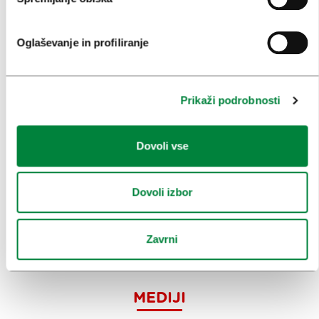
PRIREDITVE
INFORMACIJE
Oglaševanje in profiliranje
KONGRESNI URAD LJUBLJANA
Prikaži podrobnosti
ZAKAJ LJUBLJANA
NAČRTOVANJE DOGODKOV
Dovoli vse
NAŠE STORITVE
Dovoli izbor
KOLEDAR KONGRESOV
NOVICE
Zavrni
OBRAZCI
MEDIJI