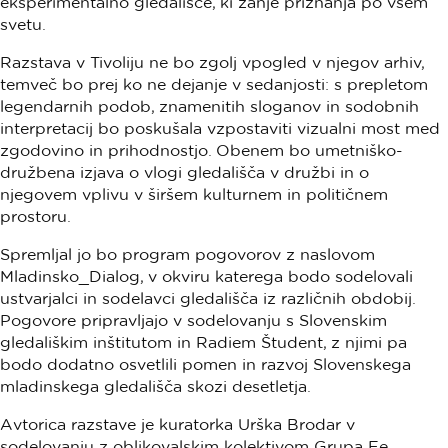
eksperimentalno gledališče, ki žanje priznanja po vsem
svetu.
Razstava v Tivoliju ne bo zgolj vpogled v njegov arhiv,
temveč bo prej ko ne dejanje v sedanjosti: s prepletom
legendarnih podob, znamenitih sloganov in sodobnih
interpretacij bo poskušala vzpostaviti vizualni most med
zgodovino in prihodnostjo. Obenem bo umetniško-
družbena izjava o vlogi gledališča v družbi in o
njegovem vplivu v širšem kulturnem in političnem
prostoru.
Spremljal jo bo program pogovorov z naslovom
Mladinsko_Dialog, v okviru katerega bodo sodelovali
ustvarjalci in sodelavci gledališča iz različnih obdobij.
Pogovore pripravljajo v sodelovanju s Slovenskim
gledališkim inštitutom in Radiem Študent, z njimi pa
bodo dodatno osvetlili pomen in razvoj Slovenskega
mladinskega gledališča skozi desetletja.
Avtorica razstave je kuratorka Urška Brodar v
sodelovanju z oblikovalskim kolektivom Grupa Ee.