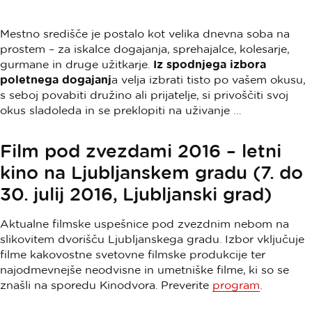
Mestno središče je postalo kot velika dnevna soba na
prostem – za iskalce dogajanja, sprehajalce, kolesarje,
gurmane in druge užitkarje.
Iz spodnjega izbora
poletnega dogajanj
a velja izbrati tisto po vašem okusu,
s seboj povabiti družino ali prijatelje, si privoščiti svoj
okus sladoleda in se preklopiti na uživanje …
Film pod zvezdami 2016 – letni
kino na Ljubljanskem gradu (7. do
30. julij 2016, Ljubljanski grad)
Aktualne filmske uspešnice pod zvezdnim nebom na
slikovitem dvorišču Ljubljanskega gradu. Izbor vključuje
filme kakovostne svetovne filmske produkcije ter
najodmevnejše neodvisne in umetniške filme, ki so se
znašli na sporedu Kinodvora. Preverite
program
.