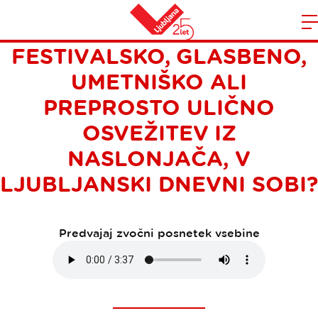
STE ZA URBANO
Domov
FESTIVALSKO, GLASBENO,
n
UMETNIŠKO ALI
PREPROSTO ULIČNO
OSVEŽITEV IZ
NASLONJAČA, V
LJUBLJANSKI DNEVNI SOBI?
Predvajaj zvočni posnetek vsebine