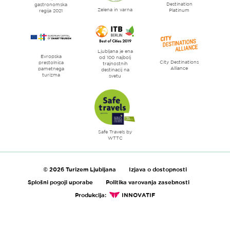
Destination
gastronomska
Zelena in varna
Platinum
regija 2021
Ljubljana je ena
Evropska
od 100 najbolj
City Destinations
prestolnica
trajnostnih
Alliance
pametnega
destinacij na
turizma
svetu
Safe Travels by
WTTC
© 2026 Turizem Ljubljana
Izjava o dostopnosti
Splošni pogoji uporabe
Politika varovanja zasebnosti
Produkcija:
INNOVATIF