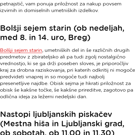
petnajstič, vam ponuja priložnost za nakup povsem
izvirnih in domiselnih umetniških izdelkov.
Bolšji sejem starin (ob nedeljah,
med 8. in 14. uro, Breg)
Bolšji sejem starin
, umetniških del in še različnih drugih
predmetov z zbirateljsko ali pa tudi zgolj nostalgično
vrednostjo, ki se ga drži poseben sloves, je priporočljiv
kraj za drobna raziskovanja, pri katerih odkritij ni mogoče
predvideti vnaprej in so mogoče tudi najbolj
presenetljive najdbe. Obisk sejma je hkrati priložnost za
obisk še kakšne točke, še kakšne prireditve, zagotovo pa
odlična ideja za ležerni nedeljski dan.
Nastopi ljubljanskih piskačev
(Mestna hiša in Ljubljanski grad,
ob sobotah, ob 11.00 in 11.30)