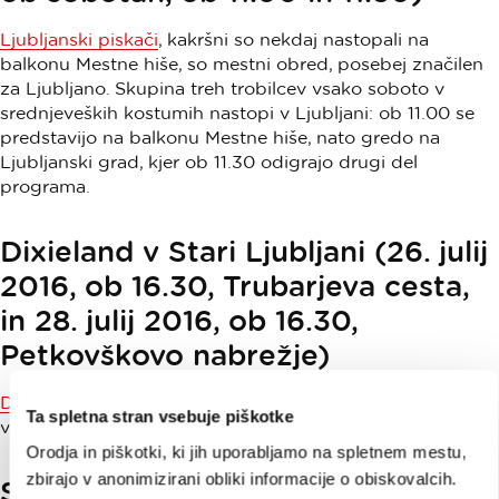
Ljubljanski piskači
, kakršni so nekdaj nastopali na
balkonu Mestne hiše, so mestni obred, posebej značilen
za Ljubljano. Skupina treh trobilcev vsako soboto v
srednjeveških kostumih nastopi v Ljubljani: ob 11.00 se
predstavijo na balkonu Mestne hiše, nato gredo na
Ljubljanski grad, kjer ob 11.30 odigrajo drugi del
programa.
Dixieland v Stari Ljubljani (26. julij
2016, ob 16.30, Trubarjeva cesta,
in 28. julij 2016, ob 16.30,
Petkovškovo nabrežje)
Dixie Šok Band
bo igral za vse, ki imate radi legendarno,
Ta spletna stran vsebuje piškotke
veselo in zabavno dixieland glasbo.
Orodja in piškotki, ki jih uporabljamo na spletnem mestu,
zbirajo v anonimizirani obliki informacije o obiskovalcih.
Seveda so tu tudi vsi tradicionalni