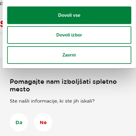
preverjajte celotno poletno dogajanje v Ljubljani.
Dovoli vse
Sorodne vsebine
Dovoli izbor
Zavrni
Pomagajte nam izboljšati spletno
mesto
Ste našli informacije, ki ste jih iskali?
Da
Ne