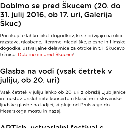
Dobimo se pred Škucem (20. do
31. julij 2016, ob 17. uri, Galerija
Škuc)
Pričakujete lahko cikel dogodkov, ki se odvijajo na ulici:
razstave, glasbene, literarne, gledališke, plesne in filmske
dogodke, ustvarjalne delavnice za otroke in t. i. Škucevo
tržnico.
Dobimo se pred Škucem
!
Glasba na vodi (vsak četrtek v
juliju, ob 20. uri)
Vsak četrtek v juliju lahko ob 20. uri z obrežij Ljubljanice
in mostov prisluhnete koncertom klasične in slovenske
ljudske glasbe na ladjici, ki pluje od Prulskega do
Mesarskega mostu in nazaj.
ARTish, ustvarjalni festival s