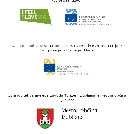
regionalni razvoj.
Link
Link
do
do
spletne
spletne
strani
strani
I
Evropska
feel
unija
Naložbo sofinancirata Republika Slovenija in Evropska unija iz
Slovenia
-
Evropskega socialnega sklada.
Evropski
Link
sklad
do
za
spletne
regionalni
strani
razvoj
Evropski
socialni
Ustanoviteljica javnega zavoda Turizem Ljubljana je Mestna občina
sklad
Ljubljana
Link