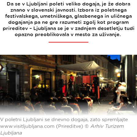
Da se v Ljubljani poleti veliko dogaja, je že dobra
znano v slovenski javnosti. Izbora iz poletnega
festivalskega, umetniškega, glasbenega in uličnega
dogajanja pa ne gre razumeti zgolj kot program
prireditev – Ljubljana se je v zadnjem desetletju tudi
opazno preoblikovala v mesto za uživanje.
V poletni Ljubljani se dnevno dogaja, zato spremljajte
www.visitljubljana.com (Prireditve) ©
Arhiv Turizem
Ljubljana