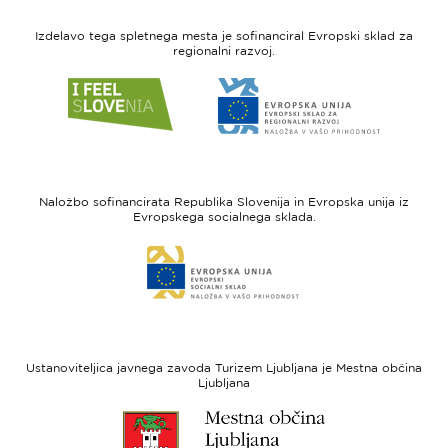
Izdelavo tega spletnega mesta je sofinanciral Evropski sklad za
regionalni razvoj.
Link
Link
do
do
spletne
spletne
strani
strani
I
Evropska
feel
unija
Naložbo sofinancirata Republika Slovenija in Evropska unija iz
Slovenia
-
Evropskega socialnega sklada.
Evropski
Link
sklad
do
za
spletne
regionalni
strani
razvoj
Evropski
socialni
Ustanoviteljica javnega zavoda Turizem Ljubljana je Mestna občina
sklad
Ljubljana