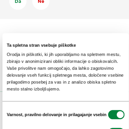
Da
Ne
Prijavi se na
e-novice
Ta spletna stran vsebuje piškotke
Orodja in piškotki, ki jih uporabljamo na spletnem mestu,
Ali nam sledi na:
zbirajo v anonimizirani obliki informacije o obiskovalcih.
Vaše privolitve nam omogočajo, da lahko zagotovimo
delovanje vseh funkcij spletnega mesta, določene vsebine
prilagodimo posebej za vas in z analizo obiska spletno
mesto stalno izboljšujemo.
OBISKOVALCI
Izbira
Varnost, pravilno delovanje in prilagajanje vsebin
soglasja
OGLEDI IN IZLETI
ZNAMENITOSTI IN AKTIVNOSTI