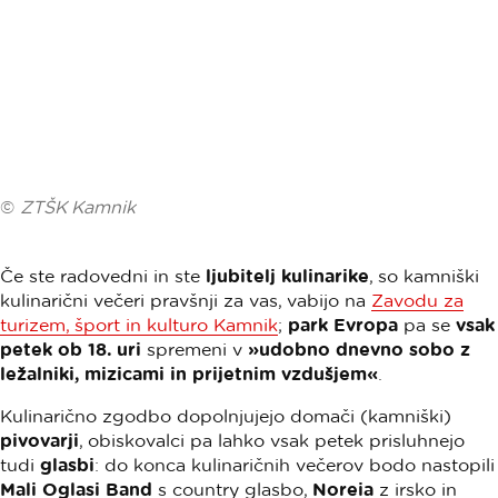
©
ZTŠK Kamnik
Če ste radovedni in ste
ljubitelj kulinarike
, so kamniški
kulinarični večeri pravšnji za vas, vabijo na
Zavodu za
turizem, šport in kulturo Kamnik
;
park Evropa
pa se
vsak
petek ob 18. uri
spremeni v
»udobno dnevno sobo z
ležalniki, mizicami in prijetnim vzdušjem«
.
Kulinarično zgodbo dopolnjujejo domači (kamniški)
pivovarji
, obiskovalci pa lahko vsak petek prisluhnejo
tudi
glasbi
: do konca kulinaričnih večerov bodo nastopili
Mali Oglasi Band
s country glasbo,
Noreia
z irsko in