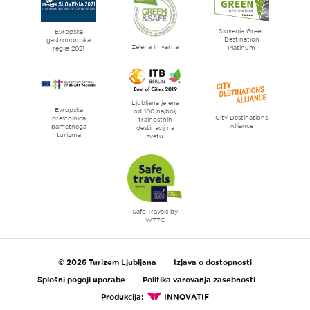
Ljubljana
mesto
Slovenia Green
literature
Evropska
Destination
gastronomska
Zelena in varna
Platinum
regija 2021
Ljubljana je ena
Evropska
od 100 najbolj
City Destinations
prestolnica
trajnostnih
Alliance
pametnega
destinacij na
turizma
svetu
Safe Travels by
WTTC
© 2026 Turizem Ljubljana
Izjava o dostopnosti
Splošni pogoji uporabe
Politika varovanja zasebnosti
Produkcija:
INNOVATIF