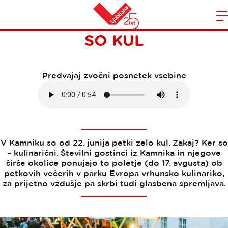
POLETNI PETKI V KAMNIKU
Domov
SO KUL
n
Predvajaj zvočni posnetek vsebine
V Kamniku so od 22. junija petki zelo kul. Zakaj? Ker so
– kulinarični. Številni gostinci iz Kamnika in njegove
širše okolice ponujajo to poletje (do 17. avgusta) ob
petkovih večerih v parku Evropa vrhunsko kulinariko,
za prijetno vzdušje pa skrbi tudi glasbena spremljava.