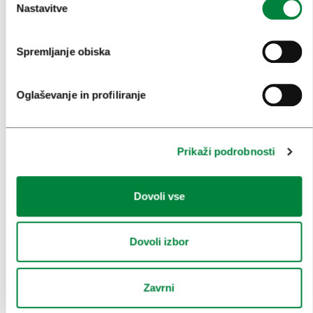
Nastavitve
UMETNOST IN KULTURA
Spremljanje obiska
KULINARIKA
AKTUALNO
Oglaševanje in profiliranje
PRIREDITVE
INFORMACIJE
Prikaži podrobnosti
KONGRESNI URAD LJUBLJANA
Dovoli vse
ZAKAJ LJUBLJANA
NAČRTOVANJE DOGODKOV
Dovoli izbor
NAŠE STORITVE
Zavrni
KOLEDAR KONGRESOV