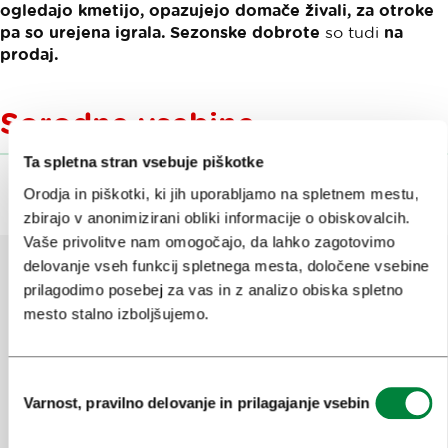
ogledajo kmetijo, opazujejo domače živali, za otroke
pa so urejena igrala. Sezonske dobrote
so tudi
na
prodaj.
Sorodne vsebine
Ta spletna stran vsebuje piškotke
Orodja in piškotki, ki jih uporabljamo na spletnem mestu,
zbirajo v anonimizirani obliki informacije o obiskovalcih.
Vaše privolitve nam omogočajo, da lahko zagotovimo
delovanje vseh funkcij spletnega mesta, določene vsebine
prilagodimo posebej za vas in z analizo obiska spletno
Pomagajte nam izboljšati spletno
mesto stalno izboljšujemo.
mesto
Ste našli informacije, ki ste jih iskali?
Izbira
Varnost, pravilno delovanje in prilagajanje vsebin
soglasja
Da
Ne