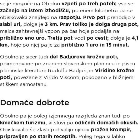
se je mogoče na Obolno
vzpeti po treh poteh;
vse se
začnejo na istem izhodišču,
po enem kilometru pa se
obiskovalci znajdejo na
razpotju.
Prvo pot
prehodijo v
slabi uri,
dolga je
3 km. Prav toliko je dolga druga pot,
malce zahtevnejši vzpon pa čas hoje podaljša na
približno eno uro. Tretja pot
vodi
po cesti;
dolga je
4,1
km,
hoje po njej pa je za
približno 1 uro in 15 minut.
Obolno je sicer tudi
del Badjurove krožne poti,
poimenovane po znanem slovenskem planincu in piscu
planinske literature Rudolfu Badjuri, in
Viridine krožne
poti,
povezane z Virido Visconti, pokopano v bližnjem
stiškem samostanu.
Domače dobrote
Obolno pa je poleg izjemnega razgleda znan tudi po
kmečkem turizmu,
ki slovi po
odličnih domačih okusih.
Obiskovalci še zlasti pohvalijo njihov
pražen krompir,
pripravljen po starih receptih.
Poleg tega si lahko