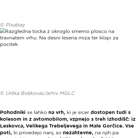
©
Pixabay
©
Urška Boljkovac/arhiv MGLC
Pohodniki
se lahko
na vrh,
ki je sicer
dostopen tudi s
kolesom in z avtomobilom, vzpnejo s treh izhodišč: iz
Leskovca, Velikega Trebeljevega in Male Gorčice. Vse
poti,
ki privedejo nanj, so
nezahtevne,
na njih pa