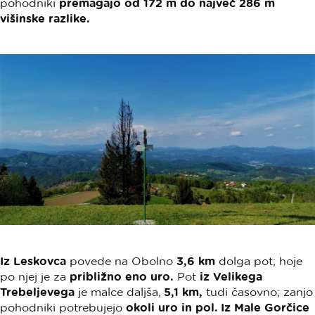
pohodniki
premagajo od 172 m do največ 286 m
višinske razlike.
Iz Leskovca
povede na Obolno
3,6 km
dolga pot; hoje
po njej je za
približno eno uro.
Pot
iz Velikega
Trebeljevega
je malce daljša,
5,1 km,
tudi časovno; zanjo
pohodniki potrebujejo
okoli uro in pol. Iz Male Gorčice