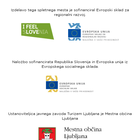
Izdelavo tega spletnega mesta je sofinanciral Evropski sklad za
regionalni razvoj.
Link
Link
do
do
spletne
spletne
strani
strani
I
Evropska
feel
unija
Naložbo sofinancirata Republika Slovenija in Evropska unija iz
Slovenia
-
Evropskega socialnega sklada.
Evropski
Link
sklad
do
za
spletne
regionalni
strani
razvoj
Evropski
socialni
Ustanoviteljica javnega zavoda Turizem Ljubljana je Mestna občina
sklad
Ljubljana