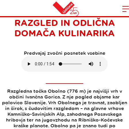
OBOLNO: ČUDOVIT
Domov
RAZGLED IN ODLIČNA
n
DOMAČA KULINARIKA
Predvajaj zvočni posnetek vsebine
Razgledna točka Obolno (776 m) je najvišji vrh v
občini Ivančna Gorica. Z nje pogled objame kar
polovico Slovenije. Vrh Obolnega je travnat, zaobljen
in širok, s čudovitim razgledom – na glavne vrhove
Kamniško-Savinjskih Alp, zahodnega Posavskega
hribovja ter na jugovzhodu na Ribniško-Kočevske
kraške planote. Obolno pa je znano tudi po