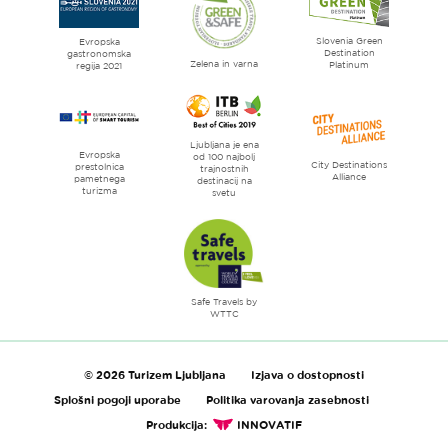
Ljubljana
mesto
Slovenia Green
literature
Evropska
Destination
gastronomska
Zelena in varna
Platinum
regija 2021
Ljubljana je ena
Evropska
od 100 najbolj
City Destinations
prestolnica
trajnostnih
Alliance
pametnega
destinacij na
turizma
svetu
Safe Travels by
WTTC
© 2026 Turizem Ljubljana
Izjava o dostopnosti
Splošni pogoji uporabe
Politika varovanja zasebnosti
Produkcija:
INNOVATIF