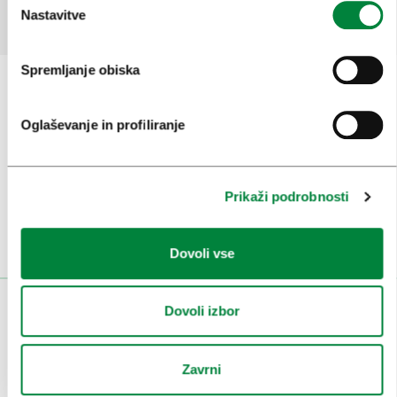
Nastavitve
Spremljanje obiska
Oglaševanje in profiliranje
Prijavi se na
e-novice
Ali nam sledi na:
Prikaži podrobnosti
Dovoli vse
Dovoli izbor
OBISKOVALCI
OGLEDI IN IZLETI
Zavrni
ZNAMENITOSTI IN AKTIVNOSTI