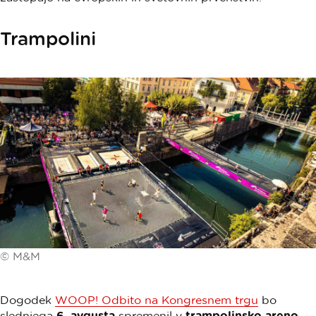
Trampolini
© M&M
Dogodek
WOOP! Odbito na Kongresnem trgu
bo
slednjega
6. avgusta
spremenil v
trampolinsko areno.