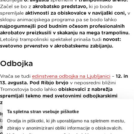
Začel se bo z
akrobatsko predstavo,
ki jo bodo
spremljale
aktivnosti za obiskovalce v navijaški coni,
v
sklopu animacijskega programa pa se bodo lahko
najpogumnejši pod budnim očesom profesionalnih
akrobatov preizkusili v skakanju na mega trampolinu.
Letošnji trampolinski spektakel prinaša tudi
novost:
svetovno prvenstvo v akrobatskemu zabijanju.
Odbojka
Vrača se tudi
edinstvena odbojka na Ljubljanici
–
12. in
13. avgusta.
Pod Ribjo brvjo
v neposredni bližini
Tromostovja bodo lahko
obiskovalci z nabrežja
spremljali tekmo med svetovnimi odbojkarskimi
zvezdniki na plavajočem igrišču sredi Ljubljanice.
Ta spletna stran vsebuje piškotke
Igralna površina
bo
obrobljena s svetlečimi črtami,
ki
bodo označevale igralno polje,
posebna večerna
Orodja in piškotki, ki jih uporabljamo na spletnem mestu,
atmosfera
pa bo gledalce navdala z
občutkom, da
zbirajo v anonimizirani obliki informacije o obiskovalcih.
odbojkarje spremljajo, medtem ko se ti premikajo tik