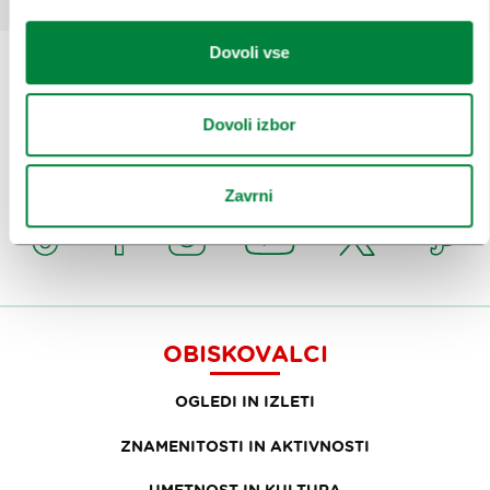
Dovoli vse
Prijavi se na
e-novice
Dovoli izbor
Ali nam sledi na:
Zavrni
OBISKOVALCI
OGLEDI IN IZLETI
ZNAMENITOSTI IN AKTIVNOSTI
UMETNOST IN KULTURA