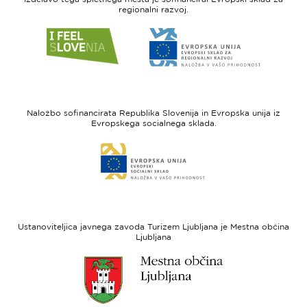
regionalni razvoj.
Link
Link
do
do
spletne
spletne
strani
strani
I
Evropska
feel
unija
Naložbo sofinancirata Republika Slovenija in Evropska unija iz
Slovenia
-
Evropskega socialnega sklada.
Evropski
Link
sklad
do
za
spletne
regionalni
strani
razvoj
Evropski
socialni
Ustanoviteljica javnega zavoda Turizem Ljubljana je Mestna občina
sklad
Ljubljana