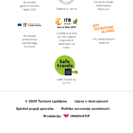
Slovenia Green
literature
Evropska
Destination
gastronomska
Zelena in varna
Platinum
regija 2021
Ljubljana je ena
Evropska
od 100 najbolj
City Destinations
prestolnica
trajnostnih
Alliance
pametnega
destinacij na
turizma
svetu
Safe Travels by
WTTC
© 2026 Turizem Ljubljana
Izjava o dostopnosti
Splošni pogoji uporabe
Politika varovanja zasebnosti
Produkcija:
INNOVATIF