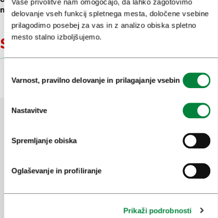
Vaše privolitve nam omogočajo, da lahko zagotovimo
nad vodno gladino.
delovanje vseh funkcij spletnega mesta, določene vsebine
prilagodimo posebej za vas in z analizo obiska spletno
mesto stalno izboljšujemo.
Sorodne vsebine
Izbira
Varnost, pravilno delovanje in prilagajanje vsebin
soglasja
Nastavitve
Pomagajte nam izboljšati spletno
Spremljanje obiska
mesto
Ste našli informacije, ki ste jih iskali?
Oglaševanje in profiliranje
Da
Ne
Prikaži podrobnosti