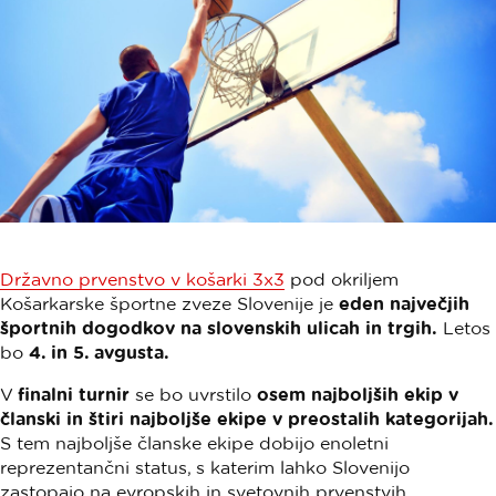
Državno prvenstvo v košarki 3x3
pod okriljem
Košarkarske športne zveze Slovenije je
eden največjih
športnih dogodkov na slovenskih ulicah in trgih.
Letos
bo
4. in 5. avgusta.
V
finalni turnir
se bo uvrstilo
osem najboljših ekip v
članski in štiri najboljše ekipe v preostalih kategorijah.
S tem najboljše članske ekipe dobijo enoletni
reprezentančni status, s katerim lahko Slovenijo
zastopajo na evropskih in svetovnih prvenstvih.