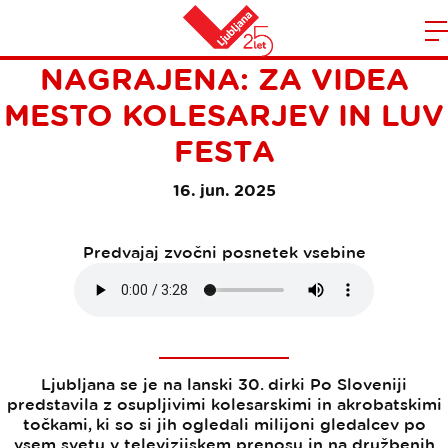
LJUBLJANA ZNOVA
Domov
NAGRAJENA: ZA VIDEA
n
MESTO KOLESARJEV IN LUV
FESTA
16. jun. 2025
Predvajaj zvočni posnetek vsebine
Ljubljana se je na lanski 30. dirki Po Sloveniji
predstavila z osupljivimi kolesarskimi in akrobatskimi
točkami, ki so si jih ogledali milijoni gledalcev po
vsem svetu v televizijskem prenosu in na družbenih