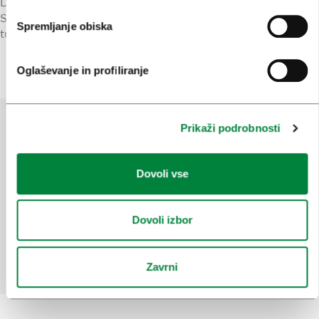
Diggit
Srebrna nagrada na Mednarodnem festivalu
Spremljanje obiska
turističnega filma Afrika
Oglaševanje in profiliranje
Prikaži podrobnosti
Pomagajte nam izboljšati spletno
mesto
Dovoli vse
Ste našli informacije, ki ste jih iskali?
Dovoli izbor
Da
Ne
Zavrni