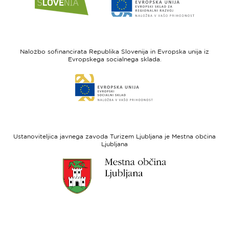
do
do
spletne
spletne
strani
strani
I
Evropska
feel
unija
Naložbo sofinancirata Republika Slovenija in Evropska unija iz
Slovenia
-
Evropskega socialnega sklada.
Evropski
Link
sklad
do
za
spletne
regionalni
strani
razvoj
Evropski
socialni
Ustanoviteljica javnega zavoda Turizem Ljubljana je Mestna občina
sklad
Ljubljana
Link
do
spletne