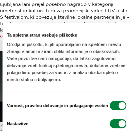
Ljubljana lani prejel posebno nagrado v kategoriji
umetnost in kultura tudi za promocijski video LUV festa.
S festivalom, ki povezuje številne lokalne partnerje in je v
turistično manj obremenjenih mesecih, pa se je Ljubljana
lani uvrstila na
seznam sto najboljših trajnostnih zgodb
Ta spletna stran vsebuje piškotke
Green Destinations Top 100 Stories
.
Orodja in piškotki, ki jih uporabljamo na spletnem mestu,
zbirajo v anonimizirani obliki informacije o obiskovalcih.
Vaše privolitve nam omogočajo, da lahko zagotovimo
delovanje vseh funkcij spletnega mesta, določene vsebine
prilagodimo posebej za vas in z analizo obiska spletno
mesto stalno izboljšujemo.
Izbira
Varnost, pravilno delovanje in prilagajanje vsebin
soglasja
Nastavitve
Zlata nagrada za video Mesto kolesarjev na konferenci