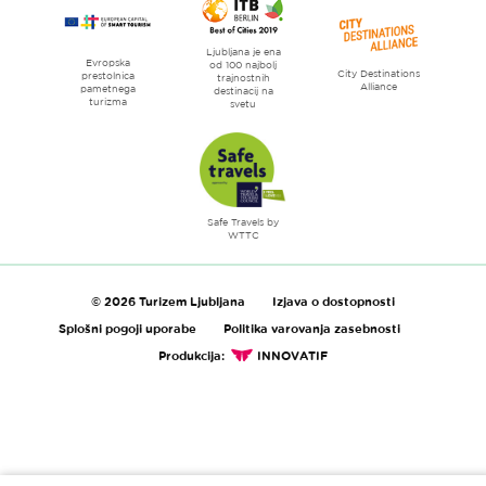
Ljubljana je ena
Evropska
od 100 najbolj
City Destinations
prestolnica
trajnostnih
Alliance
pametnega
destinacij na
turizma
svetu
Safe Travels by
WTTC
© 2026 Turizem Ljubljana
Izjava o dostopnosti
Splošni pogoji uporabe
Politika varovanja zasebnosti
Produkcija:
INNOVATIF