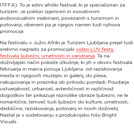
ITFFA). To je edini afriški festival, ki je specializiran za
turizem. Je poklon izjemnim in inovativnim
avdiovizualnim vsebinam, povezanih s turizmom in
potovanji, obenem pa je njegov namen tudi njihova
promocija.
Na festivalu v Južni Afriki je Turizem Ljubljana prejel tudi
srebrno nagrado za promocijski
video LUV festa,
festivala ljubezni, umetnosti in vandranja
. Ta na
doživljajski način pokaže izkušnje, ki jih v okviru festivala
februarja in marca ponuja Ljubljana: od raziskovanja
mesta in njegovih muzejev in galerij, do plesa,
nakupovanja in praznika ob prihodu pomladi. Poudarja
ustvarjalnost, urbanost, avtentičnost in različnost
dogodkov ter prikazuje raznolike obraze ljubezni, ne le
romantične, temveč tudi ljubezni do kulture, umetnosti,
dediščine, raziskovanja, potovanj in novih doživetij.
Nastal je v sodelovanju s produkcijsko hišo Bright
Visuals.