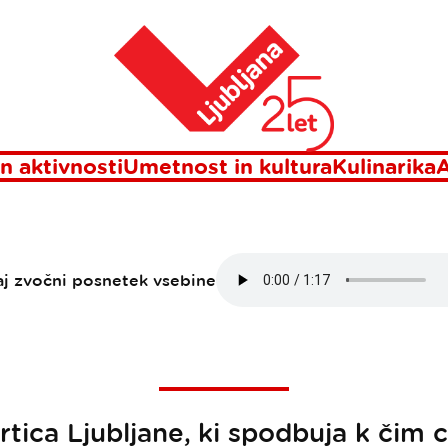
stična kartica Ljubljane omogoča še več ugodnosti
Domov
IČNA KARTICA LJ
ČA ŠE VEČ UGO
n aktivnosti
Umetnost in kultura
Kulinarika
A
aj zvočni posnetek vsebine
artica Ljubljane, ki spodbuja k čim 