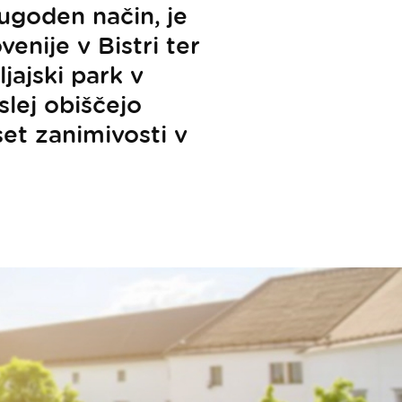
ugoden način, je
enije v Bistri ter
jajski park v
slej obiščejo
set zanimivosti v