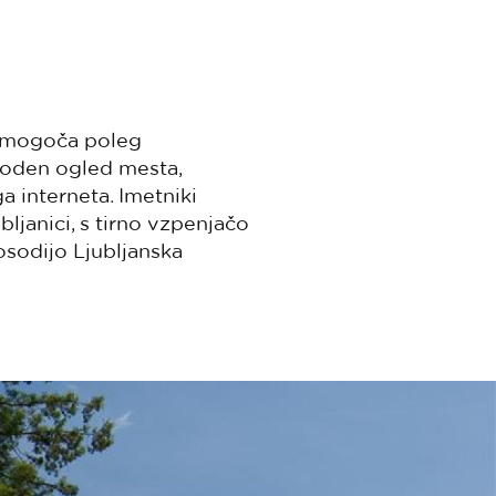
mogoča poleg
 voden ogled mesta,
 interneta. Imetniki
bljanici, s tirno vzpenjačo
osodijo Ljubljanska