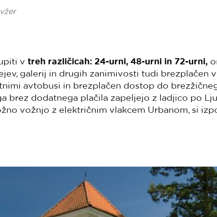
vžer
upiti v
treh različicah: 24-urni, 48-urni in 72-urni,
o
ev, galerij in drugih zanimivosti tudi brezplačen
nimi avtobusi in brezplačen dostop do brezžičnega
a brez dodatnega plačila zapeljejo z ladjico po Lju
rožno vožnjo z električnim vlakcem Urbanom, si izp