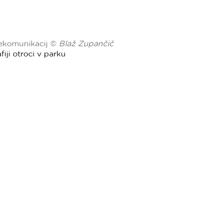
elekomunikacij ©
Blaž Zupančič