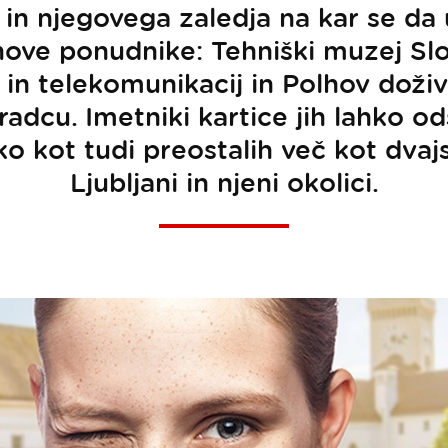
 in njegovega zaledja na kar se da 
nove ponudnike: Tehniški muzej Slov
in telekomunikacij in Polhov doživl
dcu. Imetniki kartice jih lahko od
o kot tudi preostalih več kot dvaj
Ljubljani in njeni okolici.