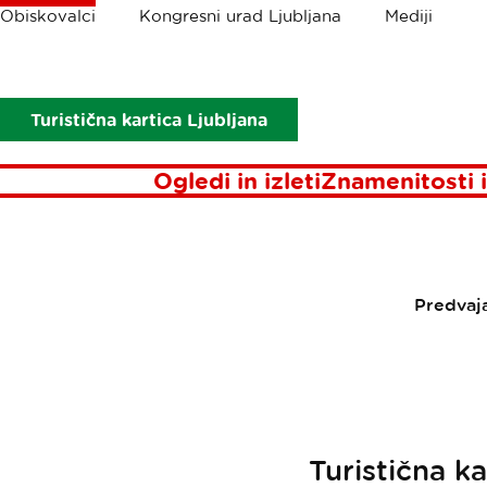
Drobtinice
Obiskovalci
Kongresni urad Ljubljana
Mediji
Obiskovalci
Aktualno
Pisma iz Ljubljane
maj-2022
Turi
TURIST
Turistična kartica Ljubljana
OMOGO
Ogledi in izleti
Znamenitosti i
Predvaj
Turistična k