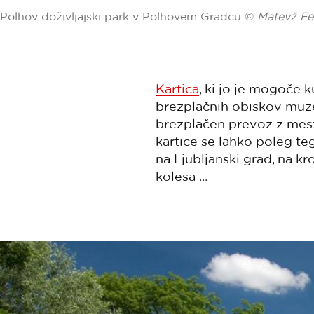
Polhov doživljajski park v Polhovem Gradcu ©
Matevž Fe
Kartica
, ki jo je mogoče k
brezplačnih obiskov muzej
brezplačen prevoz z mest
kartice se lahko poleg teg
na Ljubljanski grad, na k
kolesa ...