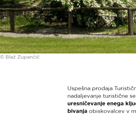
© Blaž Zupančič
Uspešna prodaja Turističn
nadaljevanje turistične s
uresničevanje enega ključ
bivanja
obiskovalcev v mes