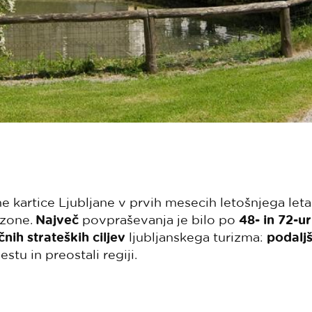
e kartice Ljubljane v prvih mesecih letošnjega leta
ezone.
Največ
povpraševanja je bilo po
48- in 72-ur
nih strateških ciljev
ljubljanskega turizma:
podalj
tu in preostali regiji.